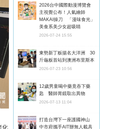
2026台中國際動漫博覽會
主視覺公布！人氣繪師
MAKAI操刀 「漫味食光」
美食系美少女超吸睛
2026-07-24 15:55
東勢新丁粄揚名大洋洲 30
斤龜粄首站到澳洲布里斯本
2026-07-23 10:56
12歲男童喝中藥竟吞下藥
匙 醫師胃鏡取出異物
2026-07-13 11:04
。
打造台灣下一座護國神山
老化
中市府攜手AIT辦無人載具