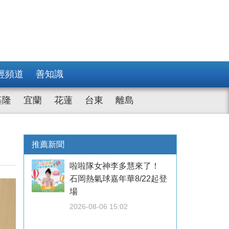
經頻道
善知識
基隆
宜蘭
花蓮
台東
離島
推薦新聞
啦啦隊女神李多慧來了！
石岡熱氣球嘉年華8/22起登
場
2026-08-06 15:02