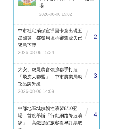
場
2026-08-06 15:02
中市社宅消保宣導圖卡竟出現五
/
2
星國徽 都發局坦承審查疏失已
緊急下架
2026-08-06 15:34
大安、虎尾農會強強聯手打造
/
3
「飛虎大聯盟」 中市農業局助
攻品牌升級
2026-08-06 14:09
中部地區城鎮韌性演習8/10登
/
4
場 首度舉辦「行動網路降速演
練」 高鐵提醒旅客提早訂票取