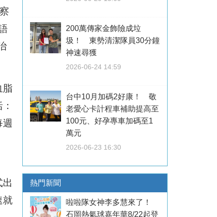
觀察
語
200萬傳家金飾險成垃
圾！ 東勢清潔隊員30分鐘
治
神速尋獲
2026-06-24 14:59
血脂
台中10月加碼2好康！ 敬
括：
老愛心卡計程車補助提高至
100元、好孕專車加碼至1
每週
萬元
2026-06-23 16:30
式出
熱門新聞
速就
啦啦隊女神李多慧來了！
石岡熱氣球嘉年華8/22起登