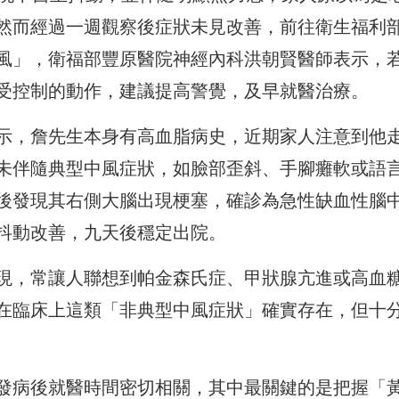
然而經過一週觀察後症狀未見改善，前往衛生福利
風」，衛福部豐原醫院神經內科洪朝賢醫師表示，
受控制的動作，建議提高警覺，及早就醫治療。
示，詹先生本身有高血脂病史，近期家人注意到他
未伴隨典型中風症狀，如臉部歪斜、手腳癱軟或語
後發現其右側大腦出現梗塞，確診為急性缺血性腦
抖動改善，九天後穩定出院。
現，常讓人聯想到帕金森氏症、甲狀腺亢進或高血
在臨床上這類「非典型中風症狀」確實存在，但十
發病後就醫時間密切相關，其中最關鍵的是把握「