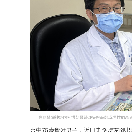
豐原醫院神經內科洪朝賢醫師提醒高齡或慢性病患
台中75歲詹姓男子，近日走路時左腳