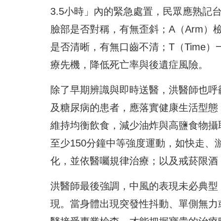
3.5小時」內的緊急處置，民眾應熟記台
臉部是否對稱，有無歪斜；A（Arm）檢
是否清晰，有無口齒不清；T（Time
療先機，降低死亡率與後遺症風險。
除了早期辨識與即時送醫，洪醫師也呼
及糖尿病的患者，應落實健康生活型態
維持均衡飲食，減少油炸與高鹽食物攝
至少150分鐘中等強度運動，如快走
化，並依醫囑規律治療；以及戒菸限酒
洪醫師最後強調，中風的表現未必典型
現。當身體出現突發性抖動、單側無力