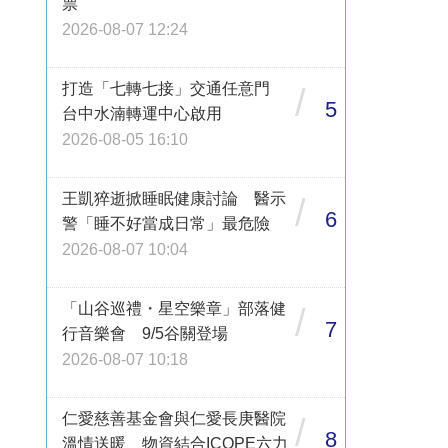
票
2026-08-07 12:24
打造「七轉七接」交通任意門
/
5
台中水湳轉運中心啟用
2026-08-05 16:10
王凱猝逝掀睡眠健康討論 醫示
/
6
警「睡不好當成日常」最危險
2026-08-07 10:04
「山谷巡禮・星空樂章」部落健
/
7
行音樂會 9/5谷關登場
2026-08-07 10:18
仁愛慈善基金會與仁愛長庚醫院
/
8
溫情送暖 物資結合ICOPE六力