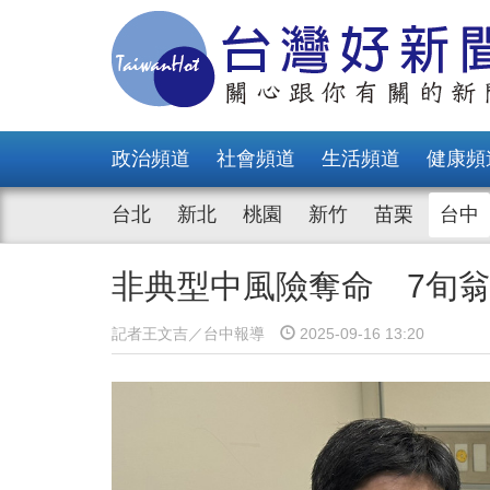
政治頻道
社會頻道
生活頻道
健康頻
台北
新北
桃園
新竹
苗栗
台中
非典型中風險奪命 7旬
記者王文吉／台中報導
2025-09-16 13:20