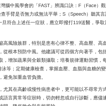
灣腦中風學會的「FAST」辨識口訣：F（Face）
查手臂是否無力或無法平舉；S（Speech）聽其言
）一旦符合上述任一症狀，應立即撥打119送醫，爭取
籲高風險族群，特別是患有心律不整、高血壓、高
，從根本預防中風。他建議可從四個方向著手，包
取，增加蔬果與全穀類攝取；培養規律運動習慣，
、游泳等；定期健康檢查，掌握血壓、血脂與血糖的變
，避免加重血管負擔。
，尤其在高齡或慢性病患者中，更可能以不尋常方
或語言異常等症狀時，切勿輕忽或自行診斷，應儘