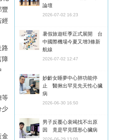
論壇
部豐
2026-07-02 16:23
若經
暑假旅遊旺季正式展開 台
中國際機場今夏又增3條新
走路
航線
言障
2026-07-02 12:47
中
妙齡女睡夢中心肺功能停
止 醫揪出罕見先天性心臟
病
糖等
2026-06-30 16:50
分少
男子反覆心衰竭找不出原
因 竟是罕見隱形心臟病
黃金
2026-06-29 13:09