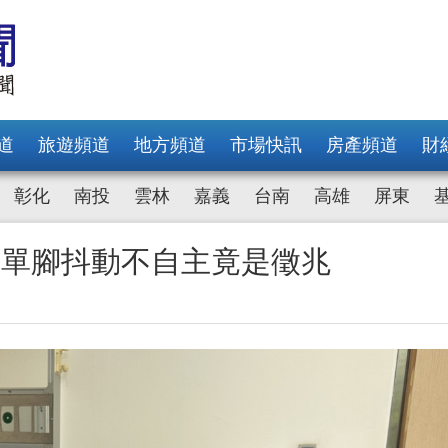
道
旅遊頻道
地方頻道
市場快訊
房產頻道
財
彰化
南投
雲林
嘉義
台南
高雄
屏東
翁單腳抖動不自主竟是徵兆