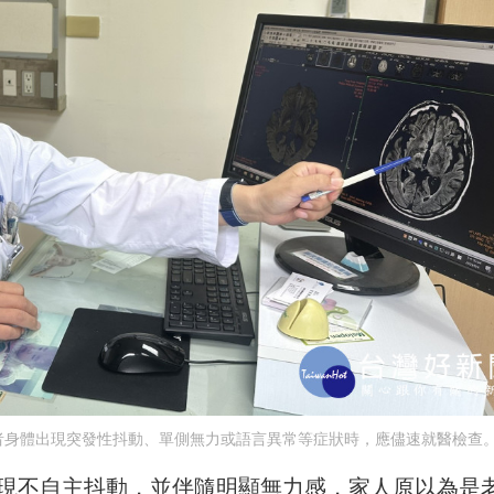
者身體出現突發性抖動、單側無力或語言異常等症狀時，應儘速就醫檢查
出現不自主抖動，並伴隨明顯無力感，家人原以為是