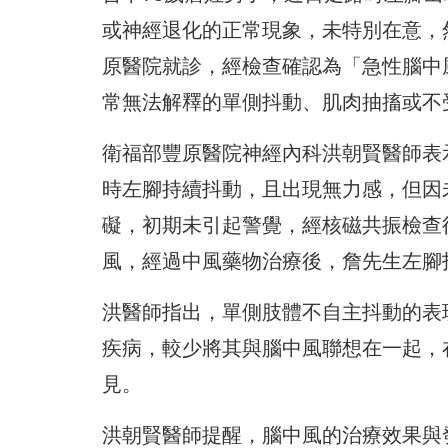
或神經退化的正常現象，未特別在意，
原醫院就診，經檢查確認為「急性腦中
常無法解釋的單側抖動、肌肉抽搐或不
衛福部豐原醫院神經內科洪朝賢醫師表
時左腳持續抖動，且出現無力感，但因
礙，初期未引起警覺，經核磁共振檢查
風，經過中風藥物治療後，詹先生左腳
洪醫師指出，單側肢體不自主抖動的表
疾病，較少將其與腦中風聯想在一起，
見。
洪朝賢醫師提醒，腦中風的治療效果與