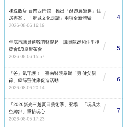
和逸飯店·台南西門館 推出「酪跑農遊趣」住
/
4
房專案 、「府城文化走讀」兩項全新體驗
2026-08-06 16:19
年底市議員選戰哨聲響起 議員陳昆和佳里後
/
5
援會8/8舉辦茶會
2026-08-06 15:57
「爸」氣守護！ 臺南醫院舉辦「勇.健父親
/
6
節」癌篩暨健康促進活動
2026-08-06 20:14
「2026新光三越夏日藝術季」登場 「玩具太
/
7
空總部」重拾玩心
2026-08-05 17:23