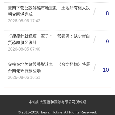
臺南下營公設解編市地重劃 土地所有權人說
/
8
明會圓滿完成
2026-08-06 17:42
打瘦瘦針就穩瘦一輩子？ 營養師：缺少蛋白
/
9
質恐缺肌又復胖
2026-08-05 07:40
穿梭在地美饌與聲響迷宮 《台文怪物》特展
/
10
台南老爺行旅登場
2026-08-06 16:51
本站由大運聯和國際有限公司所維運
© 2015-2026 TaiwanHot.net All Rights Reserved.