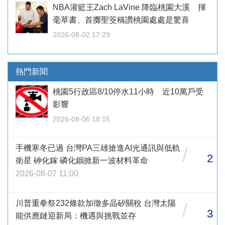
NBA灌籃王Zach LaVine 降臨桃園大溪 揮
毫草書、首擲聖筊稱讚桃園處處是驚喜
2026-08-02 17:29
熱門新聞
桃園5行政區8/10停水11小時 近10萬戶受
影響
2026-08-06 18:15
手機寒冬已過 台灣PA三雄搶進AI光通訊與低軌
/
2
衛星 砷化鎵 磷化銦掀新一波材料革命
2026-08-07 11:00
川普重拳祭232條款加徵多晶矽關稅 台灣太陽
/
3
能供應鏈迎新局：機遇與挑戰並存