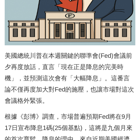
美國總統川普在本週關鍵的聯準會(Fed)會議前
夕再度放話，直言「現在正是降息的完美時
機」，並預測這次會有「大幅降息」。這番言
論不僅再度加大對Fed的施壓，也讓市場對這次
會議格外緊張。
根據《彭博》調查，市場普遍預期Fed將在9月
17日宣布降息1碼(25個基點)，這將是九個月來
的首次寬鬆。降息的理由，來自近期美國經濟