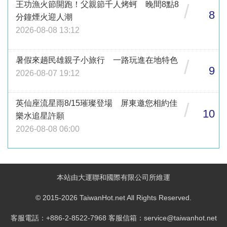
王功漁火節開跑！父親節千人烤蚵 晚間8點8
/
8
分鐘煙火迎人潮
2026-08-08 13:12
暑假來趟民雄親子小旅行 一路玩進在地特色
/
9
2026-08-07 19:12
英仙座流星雨8/15璀璨登場 屏東邀您相約佳
/
10
樂水追星許願
2026-08-08 06:00
本站由大運聯和國際有限公司所維運
© 2015-2026 TaiwanHot.net All Rights Reserved.
客服電話：+886-2-8522-7968 客服信箱：service@taiwanhot.net