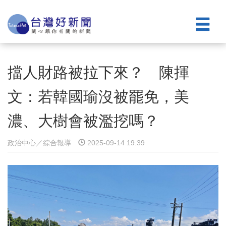
擋人財路被拉下來？ 陳揮
文：若韓國瑜沒被罷免，美
濃、大樹會被濫挖嗎？
政治中心／綜合報導
2025-09-14 19:39