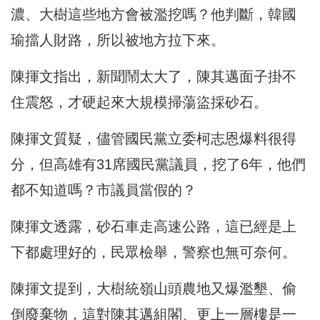
濃、大樹這些地方會被濫挖嗎？他判斷，韓國
瑜擋人財路，所以被地方拉下來。
陳揮文指出，新聞鬧太大了，陳其邁面子掛不
住震怒，才硬起來大規模掃蕩盜採砂石。
陳揮文質疑，儘管國民黨立委柯志恩爆料很得
分，但高雄有31席國民黨議員，挖了6年，他們
都不知道嗎？市議員當假的？
陳揮文透露，砂石車走高速公路，這已經是上
下都處理好的，民眾檢舉，警察也無可奈何。
陳揮文提到，大樹統嶺山頭農地又爆濫墾、偷
倒廢棄物，這對陳其邁組閣、更上一層樓是一