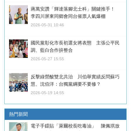
蔣萬安讚「輝達落腳北士科」關鍵推手！
李四川屏東同鄉會同台催票人氣爆棚
2026-05-31 10:46
國民黨彰化市長初選女將表態 主張公平民
調、藍白合作拚整合
2026-05-27 15:55
反擊綠營酸雙北共治 川伯舉實績反問蘇巧
慧、沈伯洋：台獨黨綱要不要修？
2026-05-19 14:55
熱門新聞
電子手鐶貼「萊爾校長吃毒油」 陳佩琪放