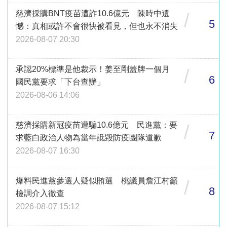
慈濟採購BNT疫苗遭詐10.6億元 陳時中遺
/
5
憾：真相或許不會很快被看見，但也永不消失
2026-08-07 20:30
承認20%標準是他裁示！姜至剛蓋牌一個月
/
6
國民黨要求「下台查辦」
2026-08-06 14:06
慈濟採購新冠疫苗遭騙10.6億元 民進黨：要
/
7
求藍白政治人物為當年詆毀防疫團隊道歉
2026-08-07 16:30
爆料民進黨參選人疑似賄選 桃議員詹江村籲
/
8
檢調介入徹查
2026-08-07 15:12