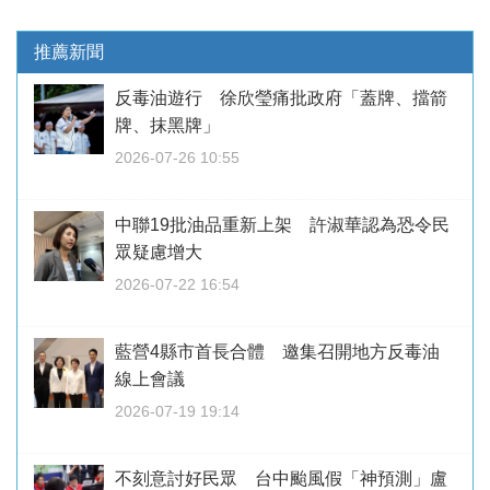
推薦新聞
反毒油遊行 徐欣瑩痛批政府「蓋牌、擋箭
牌、抹黑牌」
2026-07-26 10:55
中聯19批油品重新上架 許淑華認為恐令民
眾疑慮增大
2026-07-22 16:54
藍營4縣市首長合體 邀集召開地方反毒油
線上會議
2026-07-19 19:14
不刻意討好民眾 台中颱風假「神預測」盧