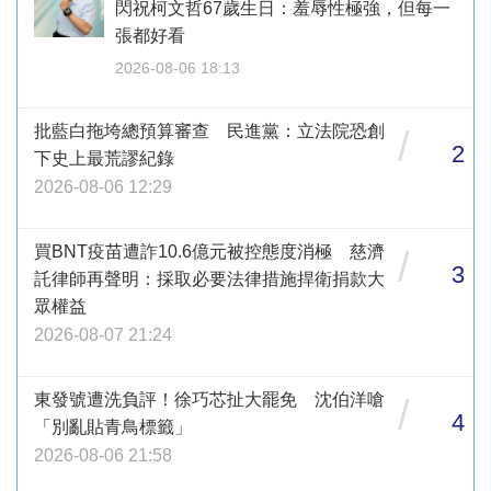
閃祝柯文哲67歲生日：羞辱性極強，但每一
張都好看
2026-08-06 18:13
批藍白拖垮總預算審查 民進黨：立法院恐創
/
2
下史上最荒謬紀錄
2026-08-06 12:29
買BNT疫苗遭詐10.6億元被控態度消極 慈濟
/
3
託律師再聲明：採取必要法律措施捍衛捐款大
眾權益
2026-08-07 21:24
東發號遭洗負評！徐巧芯扯大罷免 沈伯洋嗆
/
4
「別亂貼青鳥標籤」
2026-08-06 21:58