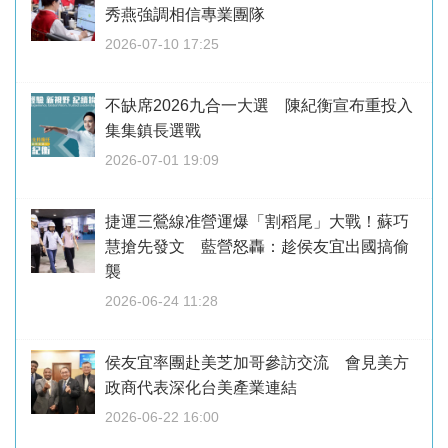
秀燕強調相信專業團隊
2026-07-10 17:25
不缺席2026九合一大選 陳紀衡宣布重投入
集集鎮長選戰
2026-07-01 19:09
捷運三鶯線准營運爆「割稻尾」大戰！蘇巧
慧搶先發文 藍營怒轟：趁侯友宜出國搞偷
襲
2026-06-24 11:28
侯友宜率團赴美芝加哥參訪交流 會見美方
政商代表深化台美產業連結
2026-06-22 16:00