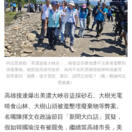
柯志恩會勘「美濃超級大峽谷」，揭發這些農地遭不法業者濫墾回
填廢棄物。她質疑高雄市政府，為何不在民眾陳情檢舉時就處理，
卻而要到「揭弊」後才震怒、重罰，請問之前呢？（圖／翻攝柯志
恩臉書）
高雄接連爆出美濃大峽谷盜採砂石、大樹光電
啃食山林、大樹山頭被濫墾埋廢棄物等弊案。
名嘴陳揮文在政論節目「新聞大白話」質疑，
假如韓國瑜沒有被罷免，繼續當高雄市長，美