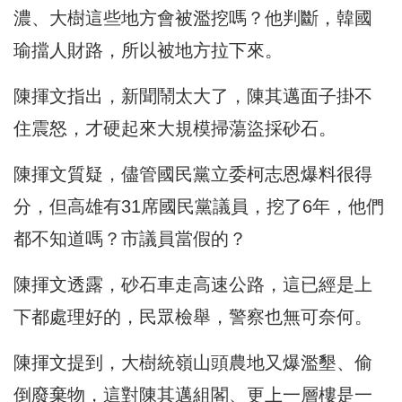
濃、大樹這些地方會被濫挖嗎？他判斷，韓國
瑜擋人財路，所以被地方拉下來。
陳揮文指出，新聞鬧太大了，陳其邁面子掛不
住震怒，才硬起來大規模掃蕩盜採砂石。
陳揮文質疑，儘管國民黨立委柯志恩爆料很得
分，但高雄有31席國民黨議員，挖了6年，他們
都不知道嗎？市議員當假的？
陳揮文透露，砂石車走高速公路，這已經是上
下都處理好的，民眾檢舉，警察也無可奈何。
陳揮文提到，大樹統嶺山頭農地又爆濫墾、偷
倒廢棄物，這對陳其邁組閣、更上一層樓是一