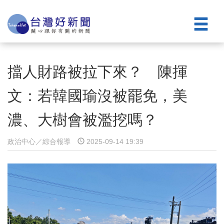
擋人財路被拉下來？ 陳揮
文：若韓國瑜沒被罷免，美
濃、大樹會被濫挖嗎？
政治中心／綜合報導
2025-09-14 19:39