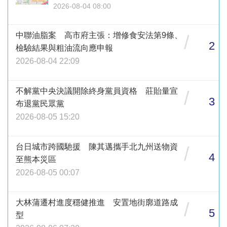
2026-08-04 08:00
中聯油脂案 高市府主張：增修食安法第9條、
/
2
檢驗結果與粗油流向應申報
2026-08-04 22:09
不解黨中央決議開除終身黨員資格 莊貽量宣
/
3
布退黨民眾黨
2026-08-05 15:20
台日城市跨國馳援 陳其邁攜手北九州送物資
/
4
至熊本災區
2026-08-05 00:07
大林蒲遷村進度穩健推進 安置地街廓道路成
/
5
型