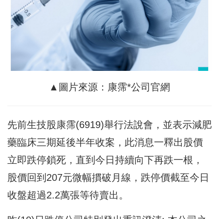
▲圖片來源：康霈*公司官網
先前生技股康霈(6919)舉行法說會，並表示減肥
藥臨床三期延後半年收案，此消息一釋出股價
立即跌停鎖死，直到今日持續向下再跌一根，
股價回到207元微幅摜破月線，跌停價截至今日
收盤超過2.2萬張等待賣出。