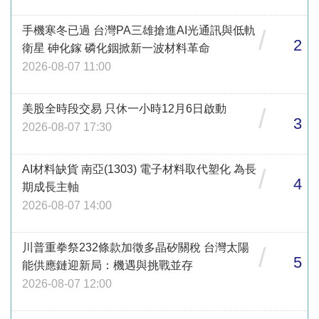
手機寒冬已過 台灣PA三雄搶進AI光通訊與低軌
/
2
衛星 砷化鎵 磷化銦掀新一波材料革命
2026-08-07 11:00
美股全時段交易 只休一小時12月6日啟動
/
3
2026-08-07 17:30
AI材料缺貨 南亞(1303) 電子材料取代塑化 為長
/
4
期成長主軸
2026-08-07 14:00
川普重拳祭232條款加徵多晶矽關稅 台灣太陽
/
5
能供應鏈迎新局：機遇與挑戰並存
2026-08-07 12:00