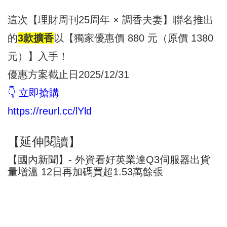
這次【理財周刊25周年 × 調香夫妻】聯名推出
的
3款擴香
以【獨家優惠價 880 元（原價 1380
元）】入手！
優惠方案截止日2025/12/31
👇 立即搶購
https://reurl.cc/lYld
【延伸閱讀】
【國內新聞】- 外資看好英業達Q3伺服器出貨
量增溫 12日再加碼買超1.53萬餘張