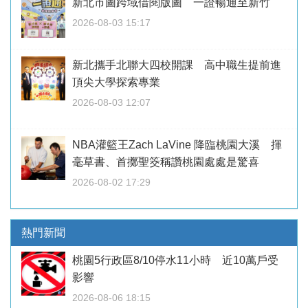
新北市圖跨域借閱版圖 一證暢通至新竹
2026-08-03 15:17
新北攜手北聯大四校開課 高中職生提前進
頂尖大學探索專業
2026-08-03 12:07
NBA灌籃王Zach LaVine 降臨桃園大溪 揮
毫草書、首擲聖筊稱讚桃園處處是驚喜
2026-08-02 17:29
熱門新聞
桃園5行政區8/10停水11小時 近10萬戶受
影響
2026-08-06 18:15