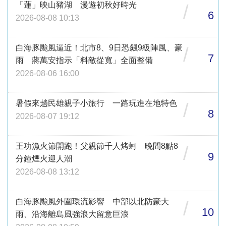
「蓮」映山豬湖 漫遊初秋好時光
/
6
2026-08-08 10:13
白海豚颱風逼近！北市8、9日恐飆9級陣風、豪
/
7
雨 蔣萬安指示「料敵從寬」全面整備
2026-08-06 16:00
暑假來趟民雄親子小旅行 一路玩進在地特色
/
8
2026-08-07 19:12
王功漁火節開跑！父親節千人烤蚵 晚間8點8
/
9
分鐘煙火迎人潮
2026-08-08 13:12
白海豚颱風外圍環流影響 中部以北防豪大
/
10
雨、沿海離島風強浪大留意巨浪