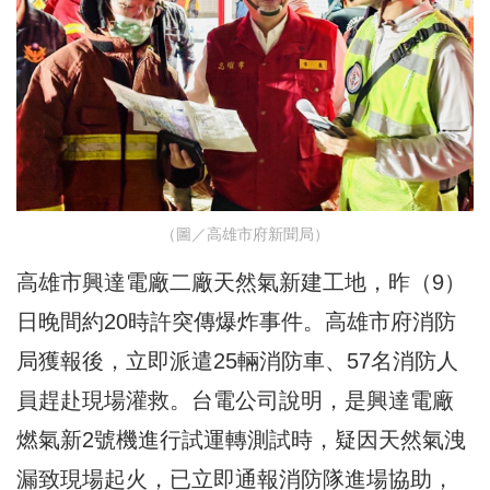
（圖／高雄市府新聞局）
高雄市興達電廠二廠天然氣新建工地，昨（9）
日晚間約20時許突傳爆炸事件。高雄市府消防
局獲報後，立即派遣25輛消防車、57名消防人
員趕赴現場灌救。台電公司說明，是興達電廠
燃氣新2號機進行試運轉測試時，疑因天然氣洩
漏致現場起火，已立即通報消防隊進場協助，