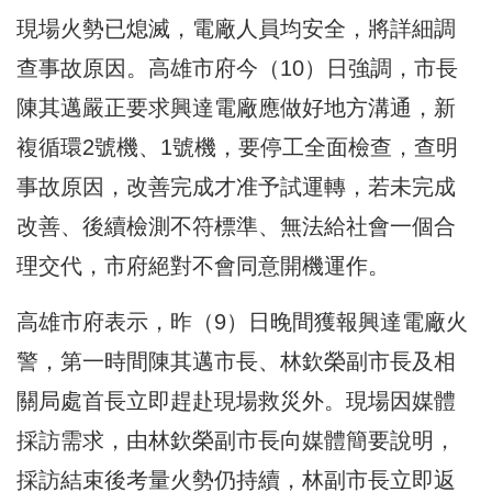
現場火勢已熄滅，電廠人員均安全，將詳細調
查事故原因。高雄市府今（10）日強調，市長
陳其邁嚴正要求興達電廠應做好地方溝通，新
複循環2號機、1號機，要停工全面檢查，查明
事故原因，改善完成才准予試運轉，若未完成
改善、後續檢測不符標準、無法給社會一個合
理交代，市府絕對不會同意開機運作。
高雄市府表示，昨（9）日晚間獲報興達電廠火
警，第一時間陳其邁市長、林欽榮副市長及相
關局處首長立即趕赴現場救災外。現場因媒體
採訪需求，由林欽榮副市長向媒體簡要說明，
採訪結束後考量火勢仍持續，林副市長立即返