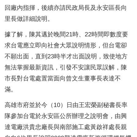
回廠內指揮，後續亦請民政局長及永安區長向
里長做詳細說明。
據了解，陳其邁於晚間21時、22時間即數度要
求台電應立即向社會大眾說明情形，但台電卻
不願出面，直到23時半才出面說明，致使地方
無法掌握最新資訊，引發不安讓民眾誤解，陳
市長對台電處置當面向曾文生董事長表達不
滿。
高雄市府並於今（10）日由王宏榮副秘書長率
隊參加台電於永安區公所辦理之說明會，由興
達電廠洪貴忠廠長與南部施工處黃啟祥處長親