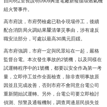
自向6位里長說明0909興達電廠新複循環燃氣機
組火警事件。
高市府說，市府勞檢處已勒令現場停工，後續
配合消防局火調結果𨤳清肇災事由，涉有違反
職安法部分，可處以最高30萬元罰鍰。
高市府強調，市府一定與民眾站在一起，嚴格
監督台電。本次發生事故的2號機，以及同樣在
試運轉程序中的1號機，都要以安全作為第一考
量，立即停工並作全面檢查，除非查明事故原
因並且完成改善，否則市府不會同意台電公司
重新開始試運轉。另外，台電公司要立即檢討
偵測、預警及通報機制，調查周邊居民損失並