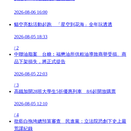
2026-08-06 16:00
貓空亮點活動起跑 「星空到花海」全年玩透透
2026-08-05 18:33
/
2
中聯油脂案 台糖︰福懋油所供粗油導致商譽受損、商
品下架損失，將正式提告
2026-08-05 22:03
/
3
高鐵加開28班大學生5折優惠列車 8/6起開放購票
2026-08-05 12:10
/
4
批藍白拖垮總預算審查 民進黨：立法院恐創下史上最
荒謬紀錄