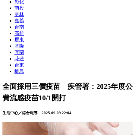
彰化
南投
雲林
嘉義
台南
高雄
屏東
基隆
宜蘭
花蓮
台東
離島
全面採用三價疫苗 疾管署：2025年度公
費流感疫苗10/1開打
生活中心／綜合報導
2025-09-09 22:04