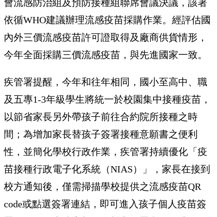
會流感防治組及預防接種組聯席會議決議，該署
依循WHO建議辦理流感疫苗採購作業。經評估國
內外三價流感疫苗許可證取得及廠商供貨情形，
今年全面採購三價流感疫苗，與先進國家一致。
疾管署提醒，今年和往年相同，國小至高中、職
及五專1-3年級學生將統一於校園集中接種疫苗，
以節省家長另外帶孩子前往合約院所接種之時
間；為增加家長替孩子簽署接種意願書之便利
性，並簡化學校行政作業，疾管署持續優化「疫
苗接種行政電子化系統（NIAS）」，家長在接到
校方通知後，僅需掃描學校提供之流感疫苗QR
code或點選簽署連結，即可進入孩子個人疫苗簽