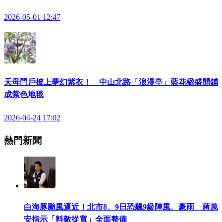
2026-05-01 12:47
天母門戶披上夢幻紫衣！ 中山北路「浪漫亭」藍花楹盛開鋪
成紫色地毯
2026-04-24 17:02
熱門新聞
白海豚颱風逼近！北市8、9日恐飆9級陣風、豪雨 蔣萬
安指示「料敵從寬」全面整備