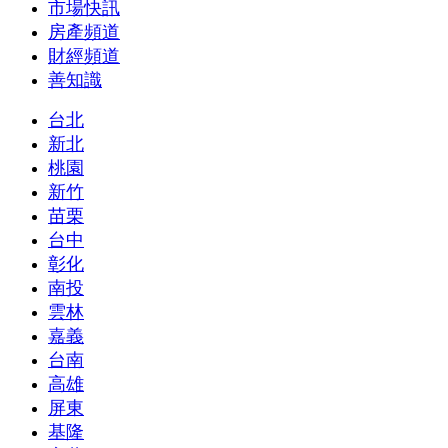
市場快訊
房產頻道
財經頻道
善知識
台北
新北
桃園
新竹
苗栗
台中
彰化
南投
雲林
嘉義
台南
高雄
屏東
基隆