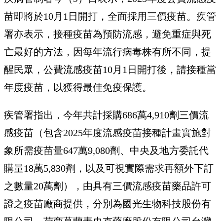
苗即將於10月1日開打，全面採用三價疫苗。疾管
署亦表示，接種疫苗為預防流感，避免重症與死
亡最好的方法，因每年流行病毒株有所不同，提
醒民眾，公費流感疫苗10月1日開打後，請接種當
年度疫苗，以獲得最佳免疫保護。
疾管署指出，今年共計採購686萬4,910劑三價流
感疫苗（包含2025年度流感疫苗接種計畫實施對
象所需疫苗量647萬9,080劑、中央及地方委託代
購量18萬5,830劑，以及可視實際需求再額外下訂
之數量20萬劑），由具有三價流感疫苗藥品許可
證之疫苗廠商提供，分別為國光生物科技股份有