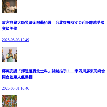
故宮典藏大師吳卿金雕藝術展 台北復興SOGO近距離感受國
寶級美學
2026-06-08 12:49
蔣萬安讚「輝達落腳北士科」關鍵推手！ 李四川屏東同鄉會
同台催票人氣爆棚
2026-05-31 10:46