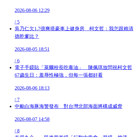
2026-08-06 12:29
/
5
吳乃仁欠1.7億爽搭豪車上健身房 柯文哲：我怎跟賴清
德乾爹比？
2026-08-05 18:51
/
6
電子手鐶貼「萊爾校長吃毒油」 陳佩琪放閃祝柯文哲
67歲生日：羞辱性極強，但每一張都好看
2026-08-06 18:13
/
7
中颱白海豚海警發布 對台灣北部海面將構成威脅
2026-08-07 14:58
/
8