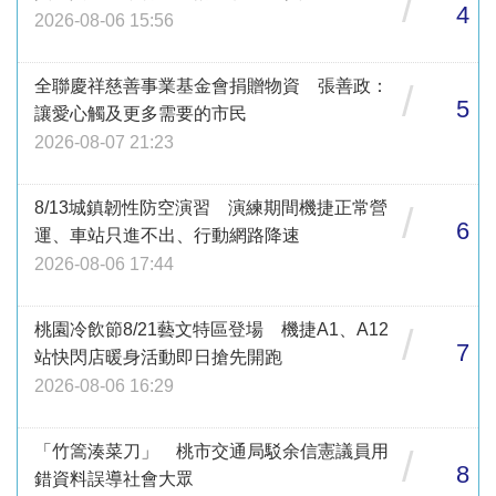
/
4
2026-08-06 15:56
全聯慶祥慈善事業基金會捐贈物資 張善政：
/
5
讓愛心觸及更多需要的市民
2026-08-07 21:23
8/13城鎮韌性防空演習 演練期間機捷正常營
/
6
運、車站只進不出、行動網路降速
2026-08-06 17:44
桃園冷飲節8/21藝文特區登場 機捷A1、A12
/
7
站快閃店暖身活動即日搶先開跑
2026-08-06 16:29
「竹篙湊菜刀」 桃市交通局駁余信憲議員用
/
8
錯資料誤導社會大眾