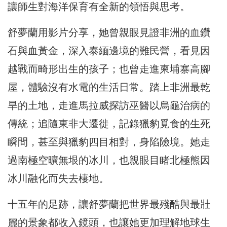
讓師生對海洋保育有全新的領悟與思考。
舒夢蘭用影片分享，她曾親眼見證非洲的血鑽
石與血黃金，深入泰緬邊境的難民營，看見因
越戰而畸形出生的孩子；也曾走進柬埔寨高腳
屋，體驗沒有水電的生活日常。踏上非洲最乾
旱的土地，走進馬拉威探訪巫醫以烏龜治病的
傳統；追隨東非大遷徙，記錄獵豹覓食的生死
瞬間，甚至與獵豹四目相對，身陷險境。她走
過南極空曠無垠的冰川，也親眼目睹北極熊因
冰川融化而失去棲地。
十五年的足跡，讓舒夢蘭把世界最殘酷與最壯
麗的景象都收入鏡頭，也讓她更加理解地球生