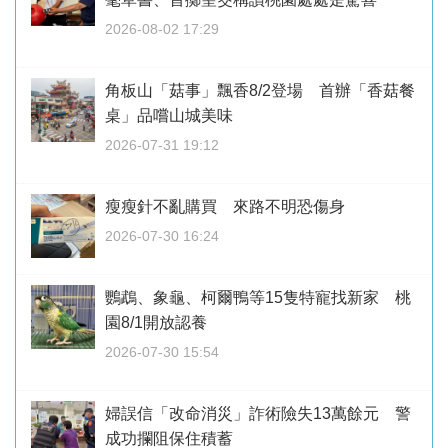
2026-08-02 17:29
角板山「菇事」飄香8/2登場 首辦「香菇餐
桌」品嚐山城美味
2026-07-31 19:12
瘦瘦針不亂購買 來路不明恐傷身
2026-07-30 16:24
鸚鵡、象龜、柯爾鴨等15隻特寵找新家 桃
園8/1開放認養
2026-07-30 15:54
婦誤信「改命消災」詐術險失13萬餘元 警
成功攔阻保住積蓄