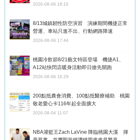
2026-08-06 18:15
8/13城鎮韌性防空演習 演練期間機捷正常
營運、車站只進不出、行動網路降速
2026-08-06 17:44
桃園冷飲節8/21藝文特區登場 機捷A1、
A12站快閃店暖身活動即日搶先開跑
2026-08-06 16:29
200點抵農會消費、100點抵醫療補助 桃園
敬老愛心卡116年起全面擴大
2026-08-04 11:07
NBA灌籃王Zach LaVine 降臨桃園大溪 揮
毫草書、首擲聖筊稱讚桃園處處是驚喜