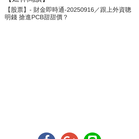
【股票】- 財金即時通-20250916／跟上外資聰
明錢 搶進PCB甜甜價？