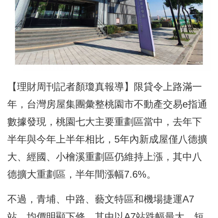
【理財周刊記者顏瓊真報導】限貸令上路滿一
年，台灣房屋集團彙整桃園市不動產交易e指通
數據發現，桃園七大主要重劃區當中，去年下
半年與今年上半年相比，5年內新成屋僅八德擴
大、經國、小檜溪重劃區仍維持上漲，其中八
德擴大重劃區，半年間漲幅7.6%。
不過，青埔、中路、藝文特區和機場捷運A7
站，均價明顯下修，其中以A7站跌幅最大，短