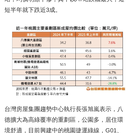
短半年就下跌近3成。
台灣房屋集團趨勢中心執行長張旭嵐表示，八
德擴大為高綠覆率的重劃區，公園多，居住環
境舒適，目前興建中的桃園捷運綠線，G01、