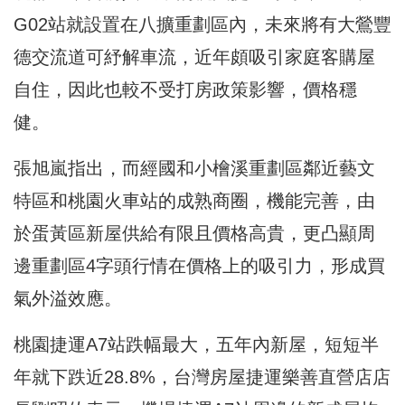
G02站就設置在八擴重劃區內，未來將有大鶯豐
德交流道可紓解車流，近年頗吸引家庭客購屋
自住，因此也較不受打房政策影響，價格穩
健。
張旭嵐指出，而經國和小檜溪重劃區鄰近藝文
特區和桃園火車站的成熟商圈，機能完善，由
於蛋黃區新屋供給有限且價格高貴，更凸顯周
邊重劃區4字頭行情在價格上的吸引力，形成買
氣外溢效應。
桃園捷運A7站跌幅最大，五年內新屋，短短半
年就下跌近28.8%，台灣房屋捷運樂善直營店店