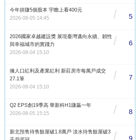
今年拚賺5個股本 宇瞻上看400元
/
5
2026-08-05 14:45
2026國家卓越建設獎 展現臺灣邁向永續、韌性
/
6
與幸福城市的實踐力
2026-08-04 15:10
擁人口紅利及產業紅利 新莊房市每萬戶成交
/
7
27.1筆
2026-08-04 15:10
Q2 EPS創19季高 華新科H1賺贏一年
/
8
2026-08-05 15:15
新北預售待售餘屋破1.8萬戶 淡水待售餘屋破3
/
9
千戶居冠