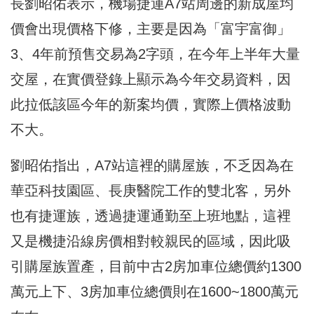
長劉昭佑表示，機場捷運A7站周邊的新成屋均
價會出現價格下修，主要是因為「富宇富御」
3、4年前預售交易為2字頭，在今年上半年大量
交屋，在實價登錄上顯示為今年交易資料，因
此拉低該區今年的新案均價，實際上價格波動
不大。
劉昭佑指出，A7站這裡的購屋族，不乏因為在
華亞科技園區、長庚醫院工作的雙北客，另外
也有捷運族，透過捷運通勤至上班地點，這裡
又是機捷沿線房價相對較親民的區域，因此吸
引購屋族置產，目前中古2房加車位總價約1300
萬元上下、3房加車位總價則在1600~1800萬元