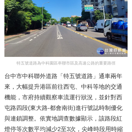
特五號道路為中科園區串聯市區及高速公路的重要路徑
台中市中科聯外道路「特五號道路」通車兩年
來，大幅提升港區前往西屯、中科等地的交通
機能，市府持續觀察車流運行狀況，並針對西
屯路四段(東大路-都會南街)進行號誌時制優化
與連鎖調整。依實地調查數據顯示，該路段紅
燈停等次數平均減少2至3次，尖峰時段用時縮