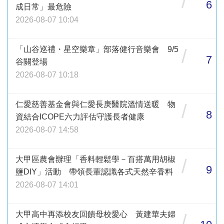
/
6
成日常」最危險
2026-08-07 10:04
「山谷巡禮・星空樂章」部落健行音樂會 9/5
/
7
谷關登場
2026-08-07 10:18
仁愛慈善基金會與仁愛長庚醫院溫情送暖 物
/
8
資結合ICOPE六力評估守護長者健康
2026-08-07 14:58
大甲區農會辦理「香料輕鬆學－百搭萬用胡椒
/
9
鹽DIY」活動 帶領長輩認識各式天然辛香料
2026-08-07 14:01
大甲高中再添校友回饋母校愛心 黃建華夫婦
/