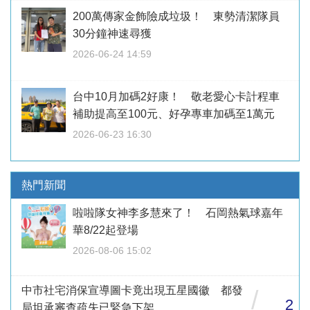
200萬傳家金飾險成垃圾！ 東勢清潔隊員
30分鐘神速尋獲
2026-06-24 14:59
台中10月加碼2好康！ 敬老愛心卡計程車
補助提高至100元、好孕專車加碼至1萬元
2026-06-23 16:30
熱門新聞
啦啦隊女神李多慧來了！ 石岡熱氣球嘉年
華8/22起登場
2026-08-06 15:02
中市社宅消保宣導圖卡竟出現五星國徽 都發
/
2
局坦承審查疏失已緊急下架