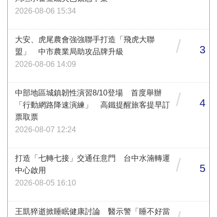
2026-08-06 15:34
大安、虎尾農會強強聯手打造「飛虎大聯
/
3
盟」 中市農業局助攻品牌升級
2026-08-06 14:09
中部地區城鎮韌性演習8/10登場 首度舉辦
/
4
「行動網路降速演練」 高鐵提醒旅客提早訂
票取票
2026-08-07 12:24
打造「七轉七接」交通任意門 台中水湳轉運
/
5
中心啟用
2026-08-05 16:10
王凱猝逝掀睡眠健康討論 醫示警「睡不好當