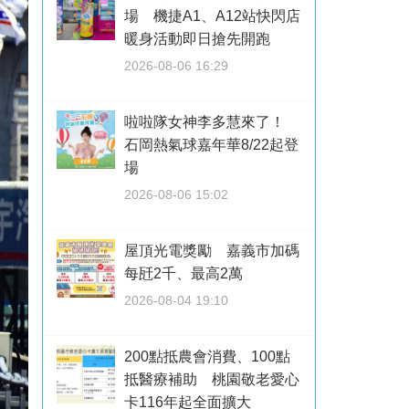
場 機捷A1、A12站快閃店
暖身活動即日搶先開跑
2026-08-06 16:29
啦啦隊女神李多慧來了！
石岡熱氣球嘉年華8/22起登
場
2026-08-06 15:02
屋頂光電獎勵 嘉義市加碼
每瓩2千、最高2萬
2026-08-04 19:10
200點抵農會消費、100點
抵醫療補助 桃園敬老愛心
卡116年起全面擴大