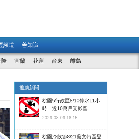
經頻道
善知識
基隆
宜蘭
花蓮
台東
離島
推薦新聞
桃園5行政區8/10停水11小
時 近10萬戶受影響
2026-08-06 18:15
桃園冷飲節8/21藝文特區登