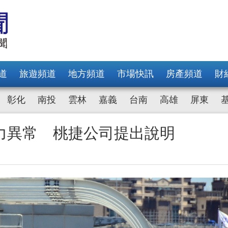
道
旅遊頻道
地方頻道
市場快訊
房產頻道
財
彰化
南投
雲林
嘉義
台南
高雄
屏東
力異常 桃捷公司提出說明