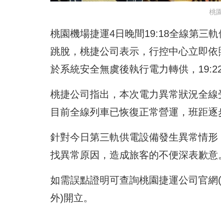
桃
桃園機場捷運4日晚間19:18全線第
跳脫，桃捷公司表示，行控中心立即依
於系統安全無虞後執行電力轉供，19:
桃捷公司指出，本次電力異常狀況全線受
目前全線列車已恢復正常營運，班距逐
針對今日第三軌供電設備發生異常情形
找異常原因，造成旅客的不便深表歉意
如需誤點證明可查詢桃園捷運公司官網
外)開立。