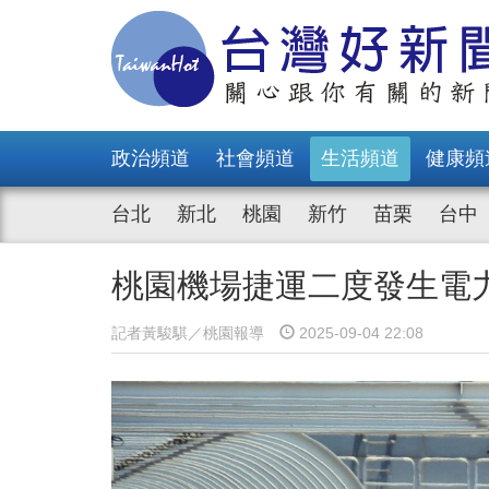
政治頻道
社會頻道
生活頻道
健康頻
台北
新北
桃園
新竹
苗栗
台中
桃園機場捷運二度發生電
記者黃駿騏／桃園報導
2025-09-04 22:08