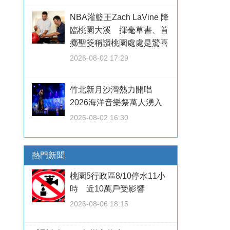
NBA灌籃王Zach LaVine 降
臨桃園大溪 揮毫草書、首
擲聖筊稱讚桃園處處是驚喜
2026-08-02 17:29
竹北新月沙灣熱力開唱
2026海洋音樂祭萬人湧入
2026-08-02 16:30
熱門新聞
桃園5行政區8/10停水11小
時 近10萬戶受影響
2026-08-06 18:15