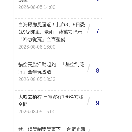
2026-08-05 14:00
白海豚颱風逼近！北市8、9日恐
/
7
飆9級陣風、豪雨 蔣萬安指示
「料敵從寬」全面整備
2026-08-06 16:00
貓空亮點活動起跑 「星空到花
/
8
海」全年玩透透
2026-08-05 18:33
大幅去槓桿 日電貿有166%補漲
/
9
空間
2026-08-05 15:00
鍺、銦管制雙管齊下！ 台廠光纖