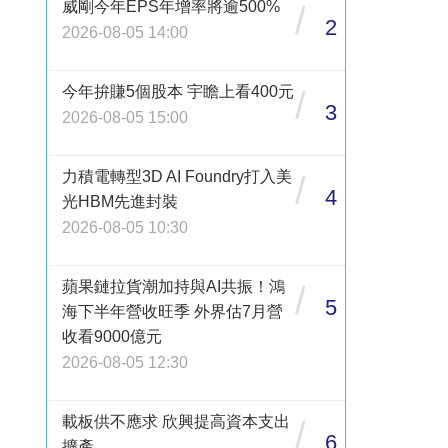
威剛今年EPS年增率將逾500%
/
2
2026-08-05 14:00
今年拚賺5個股本 宇瞻上看400元
/
3
2026-08-05 15:00
力積電轉型3D AI Foundry打入美
/
4
光HBM先進封裝
2026-08-05 10:30
蘋果鏈拉貨潮加持與AI共振！鴻
/
5
海下半年營收旺季 外界估7月營
收看9000億元
2026-08-05 12:30
載板供不應求 欣興提高資本支出
/
6
擴產