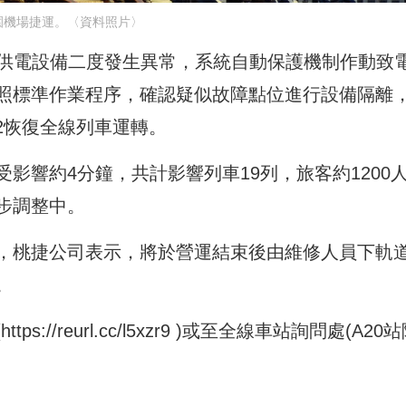
園機場捷運。〈資料照片〉
三軌供電設備二度發生異常，系統自動保護機制作動致
照標準作業程序，確認疑似故障點位進行設備隔離
22恢復全線列車運轉。
影響約4分鐘，共計影響列車19列，旅客約1200
步調整中。
，桃捷公司表示，
將於營運結束後由維修人員下軌
。
(
https://reurl.cc/l5xzr9
)或至全線車站詢問處(A20站