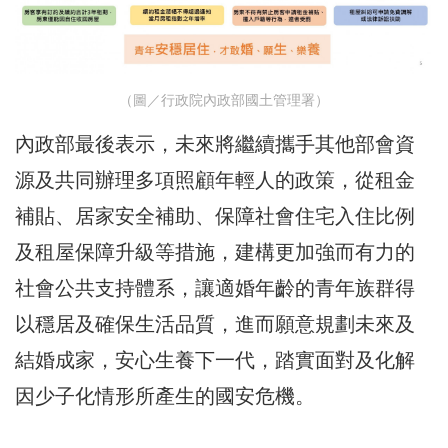
（圖／行政院內政部國土管理署）
內政部最後表示，未來將繼續攜手其他部會資
源及共同辦理多項照顧年輕人的政策，從租金
補貼、居家安全補助、保障社會住宅入住比例
及租屋保障升級等措施，建構更加強而有力的
社會公共支持體系，讓適婚年齡的青年族群得
以穩居及確保生活品質，進而願意規劃未來及
結婚成家，安心生養下一代，踏實面對及化解
因少子化情形所產生的國安危機。