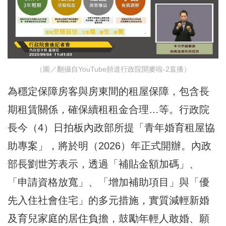
（圖／翻攝自YouTube頻道行政院開麥啦-2直播）
為穩定保障房客與房東間的租屋保障，包含長
期租賃關係，確保續租租金合理…等。行政院
長今（4）日拍板內政部所提「青年婚育租屋協
助專案」，將於明（2026）年正式開辦。內政
部長劉世芳表示，透過「補貼金額加碼」、
「申請資格放寬」、「增加補助項目」與「優
先入住社會住宅」的多元措施，實質減輕新婚
及育兒家庭的居住負擔，鼓勵年輕人敢婚、願