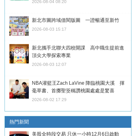
2026-08-04 08:20
新北市圖跨域借閱版圖 一證暢通至新竹
2026-08-03 15:17
新北攜手北聯大四校開課 高中職生提前進
頂尖大學探索專業
2026-08-03 12:07
NBA灌籃王Zach LaVine 降臨桃園大溪 揮
毫草書、首擲聖筊稱讚桃園處處是驚喜
2026-08-02 17:29
熱門新聞
美股全時段交易 只休一小時12月6日啟動