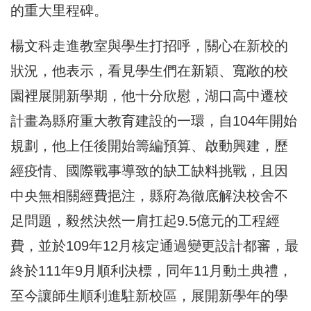
的重大里程碑。
楊文科走進教室與學生打招呼，關心在新校的
狀況，他表示，看見學生們在新穎、寬敞的校
園裡展開新學期，他十分欣慰，湖口高中遷校
計畫為縣府重大教育建設的一環，自104年開始
規劃，他上任後開始籌編預算、啟動興建，歷
經疫情、國際戰事導致的缺工缺料挑戰，且因
中央無相關經費挹注，縣府為徹底解決校舍不
足問題，毅然決然一肩扛起9.5億元的工程經
費，並於109年12月核定通過變更設計都審，最
終於111年9月順利決標，同年11月動土典禮，
至今讓師生順利進駐新校區，展開新學年的學