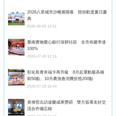
2026八里城市沙雕展開幕 陪你歡度夏日慶
典
2026-08-02 12:01
臺南實物愛心銀行深耕社區 全市布建率達
100%
2026-07-30 12:16
彰化長青幸福卡再升級 8月起運動最高補
助50點、10月農漁會消費折抵200點
2026-07-23 15:54
黃偉哲出訪波蘭成果豐碩 雙方簽署友好交
流合作備忘錄