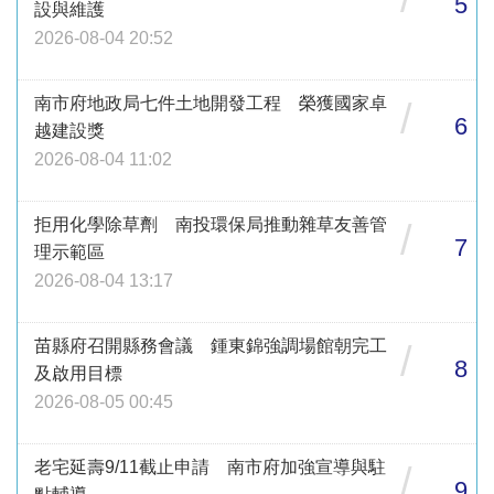
5
設與維護
2026-08-04 20:52
南市府地政局七件土地開發工程 榮獲國家卓
/
6
越建設獎
2026-08-04 11:02
拒用化學除草劑 南投環保局推動雜草友善管
/
7
理示範區
2026-08-04 13:17
苗縣府召開縣務會議 鍾東錦強調場館朝完工
/
8
及啟用目標
2026-08-05 00:45
老宅延壽9/11截止申請 南市府加強宣導與駐
/
9