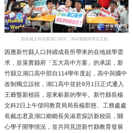
縣長楊文科視察湖口高中，與AI實驗班學生互動。
因應新竹縣人口持續成長所帶來的在地就學需
求，並落實縣府「五大高中方案」的承諾，新
竹縣立湖口高中部自114學年度起，高中與國中
改制獨立設校，湖口高中並於9月1日正式遷入
王爺壟新校區，迎來嶄新的學年。新竹縣長楊
文科2日上午偕同教育局局長楊郡慈、工務處處
長戴志君及湖口鄉鄉長吳淑君探訪新校區，關
心學子開學情況，並共同見證新竹縣教育發展