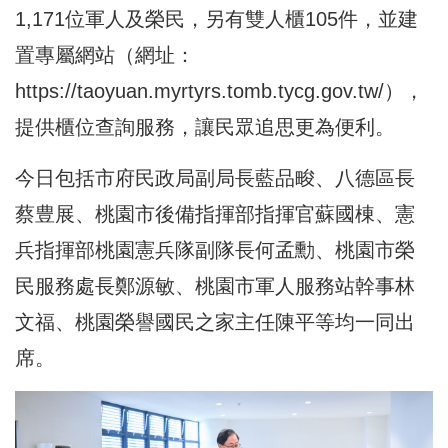
1,171位軍人及榮民，另有雙人櫃105件，並建
置專屬網站（網址：
https://taoyuan.myrtyrs.tomb.tycg.gov.tw/
），
提供櫃位查詢服務，讓民眾追思更為便利。
今日包括市府民政局副局長藍品畯、八德區長
蔡豊展、桃園市後備指揮部指揮官蘇國棟、憲
兵指揮部桃園憲兵隊副隊長何孟勳、桃園市榮
民服務處長鄭源敏、桃園市軍人服務站幹事林
文福、桃園榮譽國民之家主任陳平等均一同出
席。