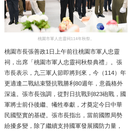
桃園市軍人忠靈祠114年秋祭。
桃園市長張善政1日上午前往桃園市軍人忠靈
祠，出席「桃園市軍人忠靈祠秋祭典禮」。張
市長表示，九三軍人節即將到來，今（114）年
更適逢二戰結束暨抗戰勝利80週年，意義格外
深遠。張市長強調，從對日抗戰到823砲戰，國
軍將士前仆後繼、犧牲奉獻，才奠定今日中華
民國堅實的基礎。張市長指出，當前國際局勢
紛擾多變，除了繼續支持國軍發展國防力量，