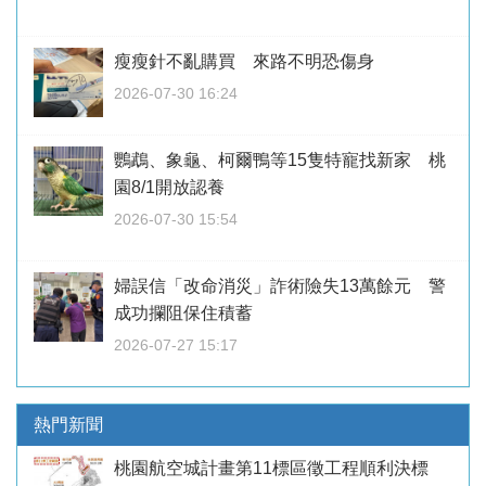
瘦瘦針不亂購買 來路不明恐傷身
2026-07-30 16:24
鸚鵡、象龜、柯爾鴨等15隻特寵找新家 桃
園8/1開放認養
2026-07-30 15:54
婦誤信「改命消災」詐術險失13萬餘元 警
成功攔阻保住積蓄
2026-07-27 15:17
熱門新聞
桃園航空城計畫第11標區徵工程順利決標