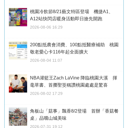
桃園冷飲節8/21藝文特區登場 機捷A1、
A12站快閃店暖身活動即日搶先開跑
2026-08-06 16:29
200點抵農會消費、100點抵醫療補助 桃園
敬老愛心卡116年起全面擴大
2026-08-04 11:07
NBA灌籃王Zach LaVine 降臨桃園大溪 揮
毫草書、首擲聖筊稱讚桃園處處是驚喜
2026-08-02 17:29
角板山「菇事」飄香8/2登場 首辦「香菇餐
桌」品嚐山城美味
2026-07-31 19:12