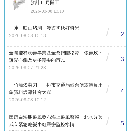
預計11月開工
2026-08-08 10:19
「蓮」映山豬湖 漫遊初秋好時光
/
2
2026-08-08 10:13
全聯慶祥慈善事業基金會捐贈物資 張善政：
/
3
讓愛心觸及更多需要的市民
2026-08-07 21:23
「竹篙湊菜刀」 桃市交通局駁余信憲議員用
/
4
錯資料誤導社會大眾
2026-08-08 10:12
因應白海豚颱風發布海上颱風警報 北水分署
/
5
成立緊急應變小組嚴密監控水情