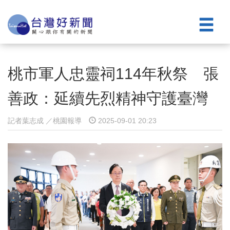
桃市軍人忠靈祠114年秋祭 張
善政：延續先烈精神守護臺灣
記者葉志成 ／桃園報導
2025-09-01 20:23