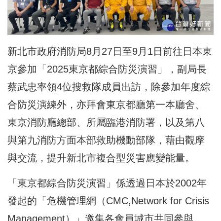
新北市政府消防局8月27日至9月1日前往日本東
京參加「2025東京都綜合防災演習」，副局長
蔡武忠率領4位搜救隊成員出訪，除參加年度綜
合防災演練外，亦拜會東京都廳第一本廳舍、
東京消防廳總部、所屬臨港消防署，以及第八
與第九消防方面本部救助機動部隊，藉由觀摩
與交流，提升新北市複合型災害應變能量。
「東京都綜合防災演習」係透過日本於2002年
發起的「危機管理網（CMC,Network for Crisis
Management）」邀集各會員城市共同參與。