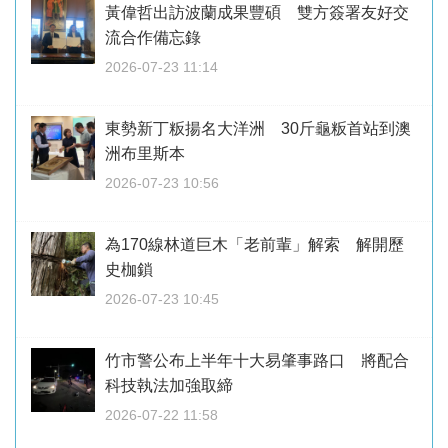
黃偉哲出訪波蘭成果豐碩 雙方簽署友好交
流合作備忘錄
2026-07-23 11:14
東勢新丁粄揚名大洋洲 30斤龜粄首站到澳
洲布里斯本
2026-07-23 10:56
為170線林道巨木「老前輩」解索 解開歷
史枷鎖
2026-07-23 10:45
竹市警公布上半年十大易肇事路口 將配合
科技執法加強取締
2026-07-22 11:58