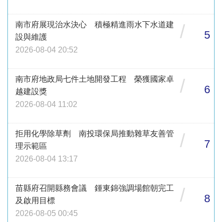
南市府展現治水決心 積極精進雨水下水道建
/
5
設與維護
2026-08-04 20:52
南市府地政局七件土地開發工程 榮獲國家卓
/
6
越建設獎
2026-08-04 11:02
拒用化學除草劑 南投環保局推動雜草友善管
/
7
理示範區
2026-08-04 13:17
苗縣府召開縣務會議 鍾東錦強調場館朝完工
/
8
及啟用目標
2026-08-05 00:45