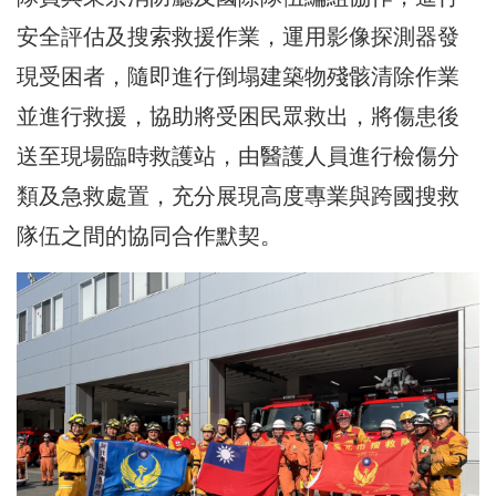
安全評估及搜索救援作業，運用影像探測器發
現受困者，隨即進行倒塌建築物殘骸清除作業
並進行救援，協助將受困民眾救出，將傷患後
送至現場臨時救護站，由醫護人員進行檢傷分
類及急救處置，充分展現高度專業與跨國搜救
隊伍之間的協同合作默契。