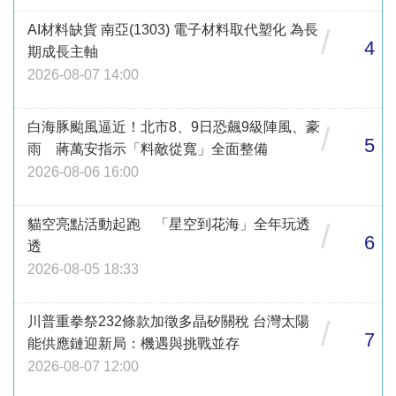
AI材料缺貨 南亞(1303) 電子材料取代塑化 為長
/
4
期成長主軸
2026-08-07 14:00
白海豚颱風逼近！北市8、9日恐飆9級陣風、豪
/
5
雨 蔣萬安指示「料敵從寬」全面整備
2026-08-06 16:00
貓空亮點活動起跑 「星空到花海」全年玩透
/
6
透
2026-08-05 18:33
川普重拳祭232條款加徵多晶矽關稅 台灣太陽
/
7
能供應鏈迎新局：機遇與挑戰並存
2026-08-07 12:00