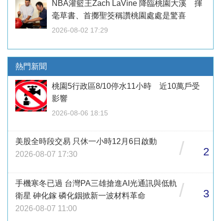
NBA灌籃王Zach LaVine 降臨桃園大溪 揮
毫草書、首擲聖筊稱讚桃園處處是驚喜
2026-08-02 17:29
熱門新聞
桃園5行政區8/10停水11小時 近10萬戶受
影響
2026-08-06 18:15
美股全時段交易 只休一小時12月6日啟動
/
2
2026-08-07 17:30
手機寒冬已過 台灣PA三雄搶進AI光通訊與低軌
/
3
衛星 砷化鎵 磷化銦掀新一波材料革命
2026-08-07 11:00