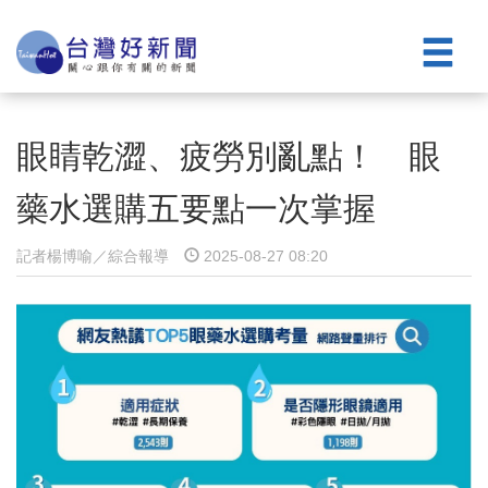
眼睛乾澀、疲勞別亂點！ 眼
藥水選購五要點一次掌握
記者楊博喻／綜合報導
2025-08-27 08:20