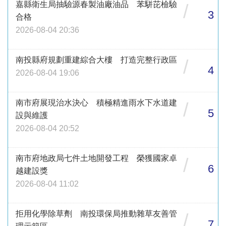
嘉縣衛生局抽驗源春製油廠油品 苯駢芘檢驗
/
3
合格
2026-08-04 20:36
南投縣府規劃重建綜合大樓 打造完整行政區
/
4
2026-08-04 19:06
南市府展現治水決心 積極精進雨水下水道建
/
5
設與維護
2026-08-04 20:52
南市府地政局七件土地開發工程 榮獲國家卓
/
6
越建設獎
2026-08-04 11:02
拒用化學除草劑 南投環保局推動雜草友善管
/
7