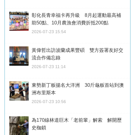
彰化長青幸福卡再升級 8月起運動最高補
助50點、10月農漁會消費折抵200點
2026-07-23 15:54
黃偉哲出訪波蘭成果豐碩 雙方簽署友好交
流合作備忘錄
2026-07-23 11:14
東勢新丁粄揚名大洋洲 30斤龜粄首站到澳
洲布里斯本
2026-07-23 10:56
為170線林道巨木「老前輩」解索 解開歷
史枷鎖