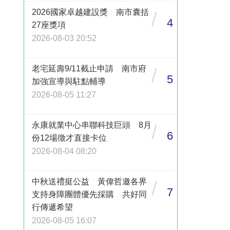
2026國家卓越建設獎 南市囊括
/
4
27座獎項
2026-08-03 20:52
老宅延壽9/11截止申請 南市府
/
5
加強宣導與駐點輔導
2026-08-05 11:27
永康就業中心串聯科技巨頭 8月
/
6
份12場徵才直接卡位
2026-08-04 08:20
中秋送禮挺公益 黃偉哲邀各界
/
7
支持身障團體優先採購 共好同
行傳遞希望
2026-08-05 16:07