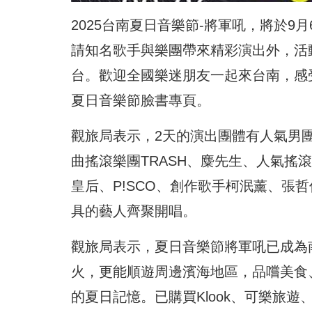
2025台南夏日音樂節-將軍吼，將於
請知名歌手與樂團帶來精彩演出外，活
台。歡迎全國樂迷朋友一起來台南，感
夏日音樂節臉書專頁。
觀旅局表示，2天的演出團體有人氣男團
曲搖滾樂團TRASH、麋先生、人氣搖
皇后、P!SCO、創作歌手柯泯薰、張
具的藝人齊聚開唱。
觀旅局表示，夏日音樂節將軍吼已成為
火，更能順遊周邊濱海地區，品嚐美食
的夏日記憶。已購買Klook、可樂旅遊、