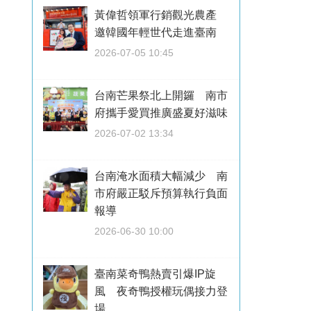
黃偉哲領軍行銷觀光農產
邀韓國年輕世代走進臺南
2026-07-05 10:45
台南芒果祭北上開鑼 南市
府攜手愛買推廣盛夏好滋味
2026-07-02 13:34
台南淹水面積大幅減少 南
市府嚴正駁斥預算執行負面
報導
2026-06-30 10:00
臺南菜奇鴨熱賣引爆IP旋
風 夜奇鴨授權玩偶接力登
場