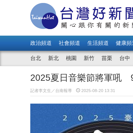
政治頻道
社會頻道
生活頻道
健康頻
台北
新北
桃園
新竹
苗栗
台中
2025夏日音樂節將軍吼 
記者李文生／台南報導
2025-08-20 13:31