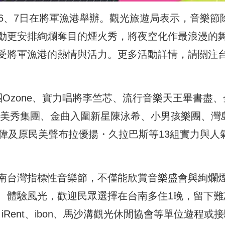
9月6、7日在將軍漁港舉辦。觀光旅遊局表示，音樂節
動更安排絢爛奪目的煙火秀，將夜空化作最浪漫的
受將軍漁港的熱情與活力。更多活動詳情，請關注
Ozone、實力唱將李竺芯、流行音樂天王畢書盡、
滾美秀集團、金曲入圍新星陳泳希、小男孩樂團、灣
哲偉及原民美聲布拉優揚・久拉巴斯等13組實力與人
南台灣指標性音樂節，不僅能欣賞音樂盛會與絢爛
、體驗風光，歡迎民眾選擇在台南多住1晚，留下難
iRent、ibon、馬沙溝觀光休閒協會等單位遊程或