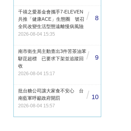
千禧之愛基金會攜手7-ELEVEN
/
8
共推「健康ACE」生態圈 號召
全民改變生活型態遠離慢病風險
2026-08-04 15:35
南市衛生局主動查出3件苦茶油苯
/
9
駢芘超標 已要求下架並追蹤回
收
2026-08-04 15:17
批台糖公司讓大家食不安心 台
/
10
南藍軍呼籲政府開罰
2026-08-04 15:57