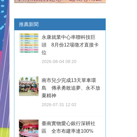
推薦新聞
永康就業中心串聯科技巨
頭 8月份12場徵才直接卡
位
2026-08-04 08:20
南市兒少完成13天單車環
島 傳承勇敢追夢、永不放
棄精神
2026-07-31 12:02
臺南實物愛心銀行深耕社
區 全市布建率達100%