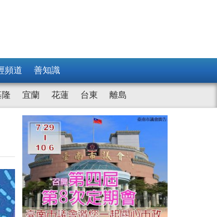
經頻道
善知識
基隆
宜蘭
花蓮
台東
離島