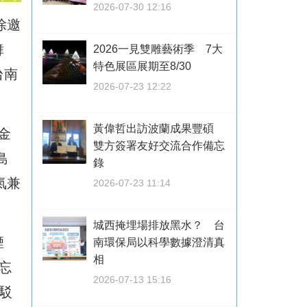
2026-07-30 12:16
除邀
舞
2026一見雙雕藝術季 7大
特色展區展期至8/30
台南
2026-07-23 12:22
黃偉哲出訪波蘭成果豐碩
金
雙方簽署友好交流合作備忘
島
錄
氣兼
2026-07-23 11:14
城西掩埋場排放黑水？ 台
煙
南環保局以科學數據澄清真
相
忘
2026-07-13 15:16
接駁