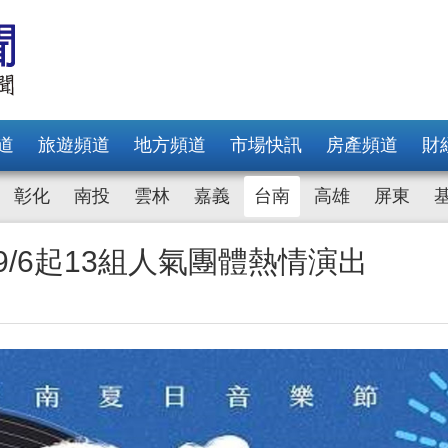
道
旅遊頻道
地方頻道
市場快訊
房產頻道
財
彰化
南投
雲林
嘉義
台南
高雄
屏東
9/6起13組人氣團體熱情演出