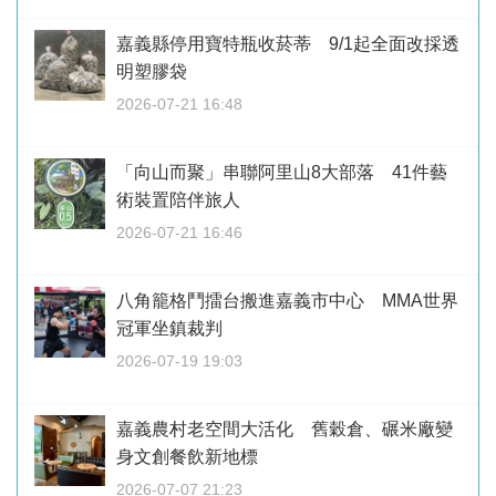
嘉義縣停用寶特瓶收菸蒂 9/1起全面改採透
明塑膠袋
2026-07-21 16:48
「向山而聚」串聯阿里山8大部落 41件藝
術裝置陪伴旅人
2026-07-21 16:46
八角籠格鬥擂台搬進嘉義市中心 MMA世界
冠軍坐鎮裁判
2026-07-19 19:03
嘉義農村老空間大活化 舊穀倉、碾米廠變
身文創餐飲新地標
2026-07-07 21:23