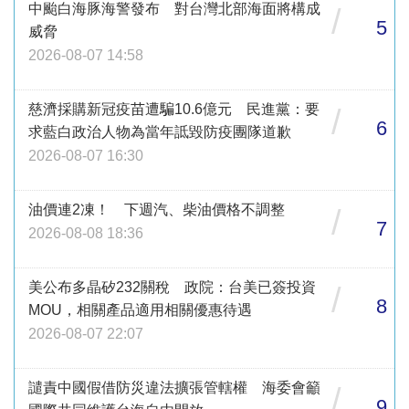
中颱白海豚海警發布 對台灣北部海面將構成
/
5
威脅
2026-08-07 14:58
慈濟採購新冠疫苗遭騙10.6億元 民進黨：要
/
6
求藍白政治人物為當年詆毀防疫團隊道歉
2026-08-07 16:30
油價連2凍！ 下週汽、柴油價格不調整
/
7
2026-08-08 18:36
美公布多晶矽232關稅 政院：台美已簽投資
/
8
MOU，相關產品適用相關優惠待遇
2026-08-07 22:07
譴責中國假借防災違法擴張管轄權 海委會籲
/
9