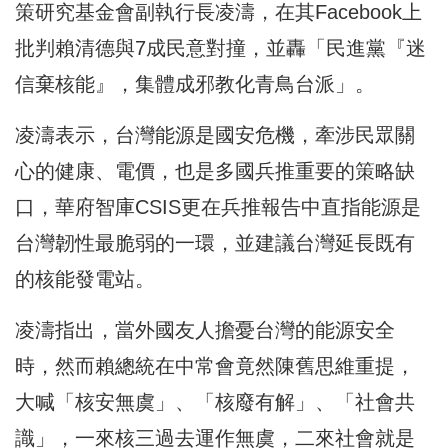
策研究基金會副執行長凌濤，在其Facebook上
批判賴清德與7成民意對撞，並轟「民進黨『迷
信棄核能』，集體成邪教化青鳥台派」。
凌濤表示，台灣能源是國安危機，牽涉民眾關
心的健康、電價，也是多國兵推重要的策略缺
口，華府智庫CSIS更在兵推報告中直指能源是
台灣韌性最脆弱的一環，並建議台灣延長既有
的核能發電站。
凌濤指出，當外國友人擔憂台灣的能源安全
時，然而賴總統在中常會竟然陳舊思維重提，
大喊「核安無虞」、「核廢有解」、「社會共
識」，一來核三過去運作無虞，二來社會就是