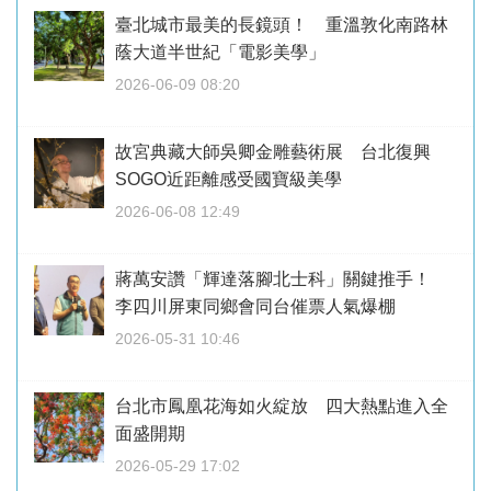
臺北城市最美的長鏡頭！ 重溫敦化南路林
蔭大道半世紀「電影美學」
2026-06-09 08:20
故宮典藏大師吳卿金雕藝術展 台北復興
SOGO近距離感受國寶級美學
2026-06-08 12:49
蔣萬安讚「輝達落腳北士科」關鍵推手！
李四川屏東同鄉會同台催票人氣爆棚
2026-05-31 10:46
台北市鳳凰花海如火綻放 四大熱點進入全
面盛開期
2026-05-29 17:02