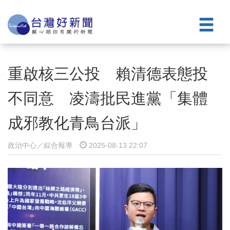
重啟核三公投 賴清德表態投
不同意 凌濤批民進黨「集體
成邪教化青鳥台派」
政治中心／綜合報導
2025-08-13 22:07