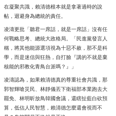
在凝聚共識，賴清德根本就是拿著過時的說
帖，迴避身為總統的責任。
凌濤更批「聽君一席話，就是一席話」沒有任
何戰略思考、總統大政格局。「民進黨發言人
稱，將其他能源選項視為十惡不赦，那不是科
學，而是迷信與狂熱，自打臉『講的不就是棄
核能的邪教化青鳥台派嗎？』」
凌濤認為，如果賴清德真的尊重社會共識，那
郭智輝嗆災民、林靜儀丟下衛福部本業跑去大
罷免、林明昕放鳥韓國會議，還瞎扯藍白砍預
算，低估人民智慧，賴清德怎麼還會視而不