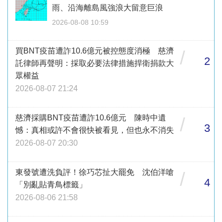
雨、沿海離島風強浪大留意巨浪
2026-08-08 10:59
買BNT疫苗遭詐10.6億元被控態度消極 慈濟
/
2
託律師再聲明：採取必要法律措施捍衛捐款大
眾權益
2026-08-07 21:24
慈濟採購BNT疫苗遭詐10.6億元 陳時中遺
/
3
憾：真相或許不會很快被看見，但也永不消失
2026-08-07 20:30
東發號遭洗負評！徐巧芯扯大罷免 沈伯洋嗆
/
4
「別亂貼青鳥標籤」
2026-08-06 21:58