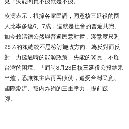
見？失能閣員不換就是不換。
凌濤表示，根據各家民調，同意核三延役的國
人比率多達6、7成，這就是社會的普遍共識。
如今賴清德公然與普遍民意對撞，滿意度只剩
28％的賴總統不思檢討施政方向、為反對而反
對，力挺過時的能源政策、失能的閣員，不顧
台灣的困境。「屆時8月23日核三延役公投結果
出爐，恐讓賴主席再吞敗仗，遭受台灣民意、
國際潮流、黨內炸鍋的三重壓力，提前跛
腳。」