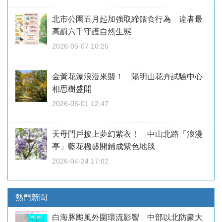
北市公園五月起加強取締餵食行為 違者最
高罰六千守護自然生態
2026-05-07 10:25
金黃花瀑浪漫來襲！ 陽明山花卉試驗中心
相思樹盛開
2026-05-01 12:47
天母門戶披上夢幻紫衣！ 中山北路「浪漫
亭」藍花楹盛開鋪成紫色地毯
2026-04-24 17:02
熱門新聞
白海豚颱風外圍環流影響 中部以北防豪大