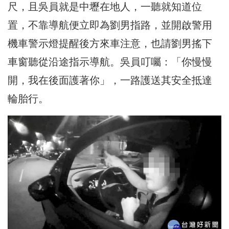
尺，且吳員就是中壢在地人，一聽就知道位
置，不靠導航便立即為劉男指路，並開啟警用
機車警示燈提醒後方來車注意，也請劉男搖下
車窗聽從沿途指示導航。吳員叮囑：「你慢慢
開，我在後面護著你」，一路護送其安全抵達
輪胎行。