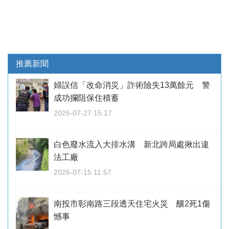
推薦新聞
婦誤信「改命消災」詐術險失13萬餘元 警
成功攔阻保住積蓄
2026-07-27 15:17
白色廢水流入大排水溝 新北跨局處揪出違
法工廠
2026-07-15 11:57
南投市彰南路三段透天住宅火災 釀2死1傷
憾事