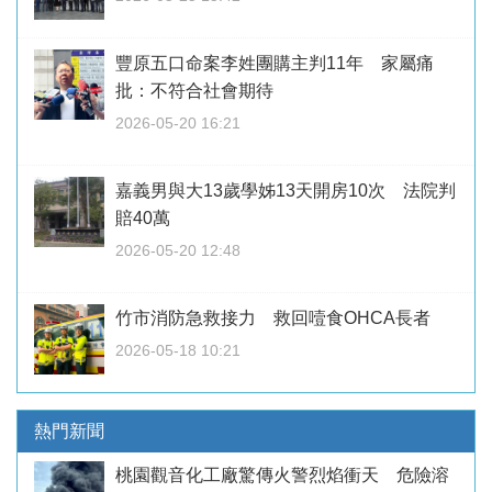
豐原五口命案李姓團購主判11年 家屬痛
批：不符合社會期待
2026-05-20 16:21
嘉義男與大13歲學姊13天開房10次 法院判
賠40萬
2026-05-20 12:48
竹市消防急救接力 救回噎食OHCA長者
2026-05-18 10:21
熱門新聞
桃園觀音化工廠驚傳火警烈焰衝天 危險溶