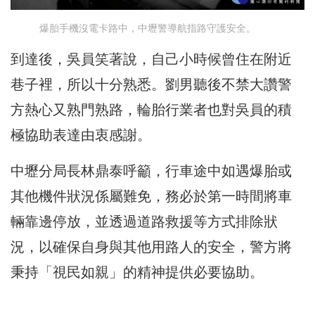
爆胎手機沒電卡路中，中壢警導航指路守護安全。
到達後，吳員笑著說，自己小時候曾住在附近
巷子裡，所以十分熟悉。劉男聽後不禁大讚警
方熱心又熟門熟路，輪胎行業者也對吳員的積
極協助表達由衷感謝。
中壢分局長林鼎泰呼籲，行車途中如遇爆胎或
其他機件狀況係屬難免，務必於第一時間將車
輛靠邊停放，並透過道路救援等方式排除狀
況，以確保自身與其他用路人的安全，警方將
秉持「視民如親」的精神提供必要協助。