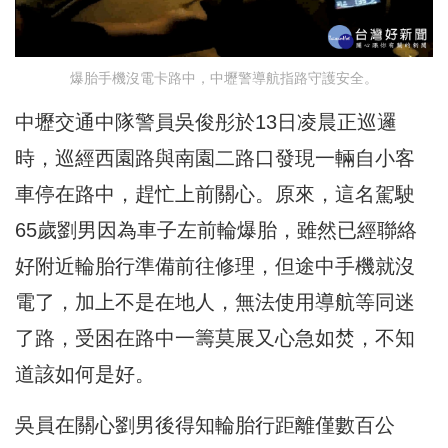
爆胎手機沒電卡路中，中壢警導航指路守護安全。
中壢交通中隊警員吳俊彤於13日凌晨正巡邏
時，巡經西園路與南園二路口發現一輛自小客
車停在路中，趕忙上前關心。原來，這名駕駛
65歲劉男因為車子左前輪爆胎，雖然已經聯絡
好附近輪胎行準備前往修理，但途中手機就沒
電了，加上不是在地人，無法使用導航等同迷
了路，受困在路中一籌莫展又心急如焚，不知
道該如何是好。
吳員在關心劉男後得知輪胎行距離僅數百公