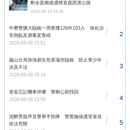
劑全面燃燒濃煙直竄西濱公路
2026-08-10 18:30
中壢警擴大臨檢一周查獲126件103人 強化治
/
2
安熱點及酒毒駕查緝
2026-08-08 15:51
龜山分局加強易生危害場所臨檢 防止青少年
/
3
涉及不法
2026-08-08 15:33
老翁忘記機車停哪 警耐心助找回
/
4
2026-08-09 15:59
泥醉男脫序見警舉手投降 警實施保護管束並
/
5
依法究辦