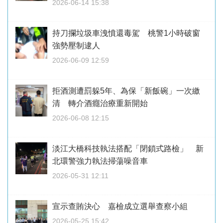
2026-06-14 15:38
持刀攔垃圾車洩憤還毒駕 桃警1小時破窗
強勢壓制逮人
2026-06-09 12:59
拒酒測遭罰躲5年、為保「新飯碗」一次繳
清 轉介酒癮治療重新開始
2026-06-08 12:15
淡江大橋科技執法搭配「閉鎖式路檢」 新
北環警強力執法掃蕩噪音車
2026-05-31 12:11
宣示查賄決心 嘉檢成立選舉查察小組
2026-05-25 15:42