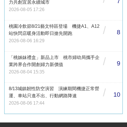
7
力共創宜居永續城市
2026-08-05 17:26
桃園冷飲節8/21藝文特區登場 機捷A1、A12
/
8
站快閃店暖身活動即日搶先開跑
2026-08-06 16:29
「桃姊妹禮盒」新品上市 桃市婦幼局攜手企
/
9
業跨界合作開創婦力新價值
2026-08-04 15:35
8/13城鎮韌性防空演習 演練期間機捷正常營
/
10
運、車站只進不出、行動網路降速
2026-08-06 17:44