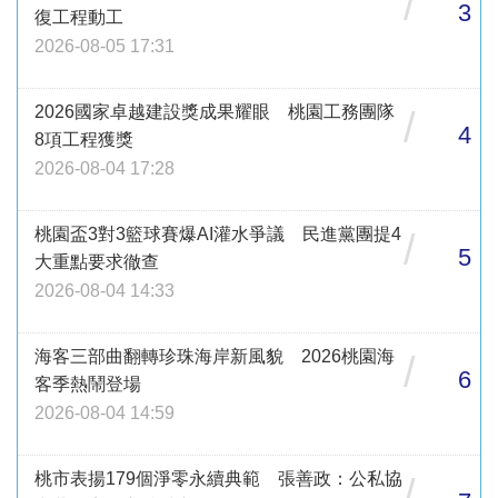
/
3
復工程動工
2026-08-05 17:31
2026國家卓越建設獎成果耀眼 桃園工務團隊
/
4
8項工程獲獎
2026-08-04 17:28
桃園盃3對3籃球賽爆AI灌水爭議 民進黨團提4
/
5
大重點要求徹查
2026-08-04 14:33
海客三部曲翻轉珍珠海岸新風貌 2026桃園海
/
6
客季熱鬧登場
2026-08-04 14:59
桃市表揚179個淨零永續典範 張善政：公私協
/