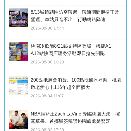
8/13城鎮韌性防空演習 演練期間機捷正常
營運、車站只進不出、行動網路降速
2026-08-06 17:44
桃園冷飲節8/21藝文特區登場 機捷A1、
A12站快閃店暖身活動即日搶先開跑
2026-08-06 16:29
200點抵農會消費、100點抵醫療補助 桃園
敬老愛心卡116年起全面擴大
2026-08-04 11:07
NBA灌籃王Zach LaVine 降臨桃園大溪 揮
毫草書、首擲聖筊稱讚桃園處處是驚喜
2026-08-02 17:29