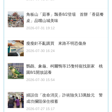
角板山「菇事」飄香8/2登場 首辦「香菇餐
桌」品嚐山城美味
2026-07-31 19:12
瘦瘦針不亂購買 來路不明恐傷身
2026-07-30 16:24
鸚鵡、象龜、柯爾鴨等15隻特寵找新家 桃
園8/1開放認養
2026-07-30 15:54
婦誤信「改命消災」詐術險失13萬餘元 警
成功攔阻保住積蓄
2026-07-27 15:17