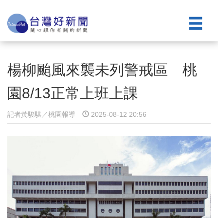
楊柳颱風來襲未列警戒區 桃
園8/13正常上班上課
記者黃駿騏／桃園報導
2025-08-12 20:56