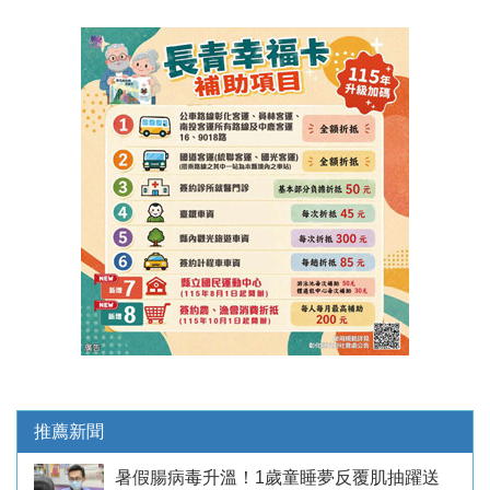
推薦新聞
暑假腸病毒升溫！1歲童睡夢反覆肌抽躍送