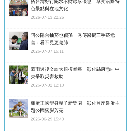
搭台灣好行跑水求財線享優惠 享受沿線特
色景點與在地文化
2026-07-13 22:25
阿公陽台抽菸也傷孫 秀傳醫揭三手菸危
害：看不見更傷肺
2026-07-07 15:11
豪雨過後文蛤大規模暴斃 彰化縣府急向中
央爭取災害救助
2026-07-02 12:10
雞蛋王國變身親子新樂園 彰化首座雞蛋主
題公園落腳芳苑
2026-06-29 15:40