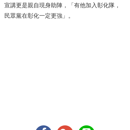
宣講更是親自現身助陣，「有他加入彰化隊，
民眾黨在彰化一定更強」。