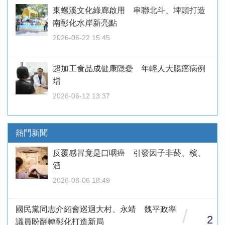
東螺溪文化綠廊啟用 串聯北斗、埤頭打造
南彰化水岸新亮點
2026-06-22 15:45
超加工食品成健康隱憂 年輕人大腸癌病例
增
2026-06-12 13:37
熱門新聞
反覆感冒竟是口咽癌 引發因子非菸、檳、
酒
2026-08-06 18:49
國民黨同志介紹會巡迴大村、永靖 魏平政率
/
2
議員盼翻轉彰化打造新局