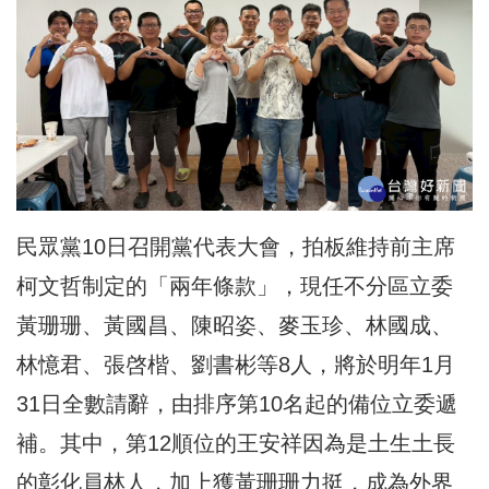
民眾黨10日召開黨代表大會，拍板維持前主席
柯文哲制定的「兩年條款」，現任不分區立委
黃珊珊、黃國昌、陳昭姿、麥玉珍、林國成、
林憶君、張啓楷、劉書彬等8人，將於明年1月
31日全數請辭，由排序第10名起的備位立委遞
補。其中，第12順位的王安祥因為是土生土長
的彰化員林人，加上獲黃珊珊力挺，成為外界