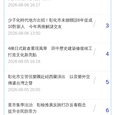
2026-08-06 16:17
少子化時代地方出招！彰化市未婚聯誼6年促成
/
3
10對新人 今年再推解謎交友
2026-08-06 13:50
4棟日式穀倉重現風華 田中歷史建築修復竣工
/
4
打造文化新亮點
2026-08-05 16:18
彰化市立管弦樂團赴紐西蘭演出 以音樂外交
/
5
傳遞台灣之聲
2026-08-05 20:05
逛市集學法治 彰檢推廣反賄打詐反毒觀念
/
6
提升全民防罪力