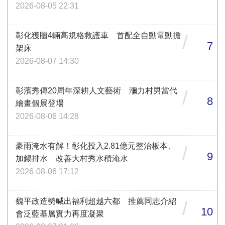
2026-08-05 22:31
彰化獲贈4輛高規格救護車 首配全自動電動擔
/
7
架床
2026-08-07 14:30
彰濱秀傳20周年深耕人文藝術 瀰力村男當代
/
8
繪畫個展登場
2026-08-06 14:28
豪雨淹水有解！彰化投入2.81億元整治板本、
/
9
加錫排水 改善大村秀水積淹水
2026-08-06 17:12
魏平政造勢喊出福利超越六都 推薦同志介紹
/
10
會泛藍基層實力再度凝聚