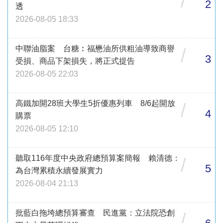
/
2
透
2026-08-05 18:33
中聯油脂案 台糖︰福懋油所供粗油導致商譽
/
3
受損、商品下架損失，將正式提告
2026-08-05 22:03
高鐵加開28班大學生5折優惠列車 8/6起開放
/
4
購票
2026-08-05 12:10
聽取116年度中央政府總預算案簡報 賴清德：
/
5
為台灣累積永續發展實力
2026-08-04 21:13
批藍白拖垮總預算審查 民進黨：立法院恐創
/