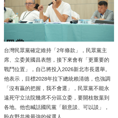
台灣民眾黨確定維持「2年條款」，民眾黨主
席、立委黃國昌表態，接下來會有「更重要的
戰鬥位置」，自己將投入2026新北市長選舉。
他表示，目標2028年拉下總統賴清德，也強調
「沒有贏的把握，我不會選」，民眾黨不能永
遠死守立法院幾席不分區立委，要開枝散葉到
各地。他也喊話國民黨「願意談、可以談」，
盼在野共推最強的候選人。