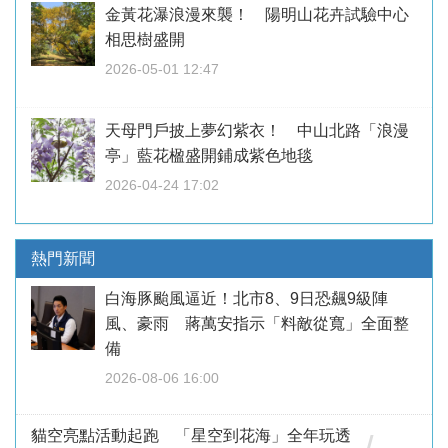
金黃花瀑浪漫來襲！ 陽明山花卉試驗中心
相思樹盛開
2026-05-01 12:47
天母門戶披上夢幻紫衣！ 中山北路「浪漫
亭」藍花楹盛開鋪成紫色地毯
2026-04-24 17:02
熱門新聞
白海豚颱風逼近！北市8、9日恐飆9級陣
風、豪雨 蔣萬安指示「料敵從寬」全面整
備
2026-08-06 16:00
貓空亮點活動起跑 「星空到花海」全年玩透