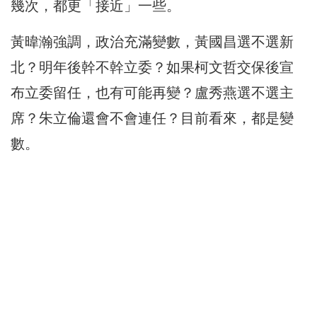
幾次，都更「接近」一些。
黃暐瀚強調，政治充滿變數，黃國昌選不選新
北？明年後幹不幹立委？如果柯文哲交保後宣
布立委留任，也有可能再變？盧秀燕選不選主
席？朱立倫還會不會連任？目前看來，都是變
數。