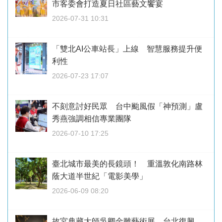
市客委會打造夏日社區藝文饗宴
2026-07-31 10:31
「雙北AI公車站長」上線 智慧服務提升便
利性
2026-07-23 17:07
不刻意討好民眾 台中颱風假「神預測」盧
秀燕強調相信專業團隊
2026-07-10 17:25
臺北城市最美的長鏡頭！ 重溫敦化南路林
蔭大道半世紀「電影美學」
2026-06-09 08:20
故宮典藏大師吳卿金雕藝術展 台北復興