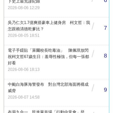
6
下史上最荒謬紀錄
2026-08-06 12:29
吳乃仁欠1.7億爽搭豪車上健身房 柯文哲：我
/
7
怎跟賴清德乾爹比？
2026-08-05 18:51
電子手鐶貼「萊爾校長吃毒油」 陳佩琪放閃
/
8
祝柯文哲67歲生日：羞辱性極強，但每一張都
好看
2026-08-06 18:13
中颱白海豚海警發布 對台灣北部海面將構成
/
9
威脅
2026-08-07 14:58
布局九合一 民進黨首場「行動中常會」登