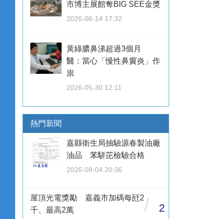
市博主展館奪BIG SEE金獎
2026-06-14 17:32
黃綠膿鼻涕超過3個月
醫：當心「慢性鼻竇炎」作
祟
2026-05-30 12:11
熱門新聞
嘉縣衛生局抽驗源春製油廠
油品 苯駢芘檢驗合格
2026-08-04 20:36
屋頂光電獎勵 嘉義市加碼每瓩2
/
2
千、最高2萬