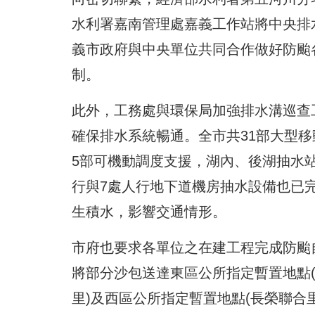
水利署嘉南管理處嘉義工作站將中央排
義市政府與中央單位共同合作做好防颱
制。
此外，工務處與環保局加強排水溝巡查
確保排水系統暢通。全市共31部大型移
5部可機動調度支援，湖內、後湖抽水
行與7處人行地下道機房抽水設備也已
生積水，影響交通情形。
市府也要求各單位之在建工程完成防颱
將部分沙包送達東區公所指定暫置地點
里)及西區公所指定暫置地點(長榮聯