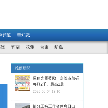
經頻道
善知識
基隆
宜蘭
花蓮
台東
離島
推薦新聞
屋頂光電獎勵 嘉義市加碼
每瓩2千、最高2萬
2026-08-04 19:10
部分工時工作者休息日出