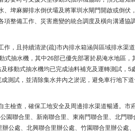
水、埤麻腳排水倒伏壩及將軍圳水閘門開啟或倒伏
各項整備工作、災害應變的統合調度及橫向溝通協
工作，且持續清淤(疏)市內排水箱涵與區域排水渠
動式抽水機，其中26部已優先部署於易淹水地區，
站及移動式抽水機均已完成油料補充及運轉測試，5
完成測試，並清除集水井內之淤泥，避免車行地下道
自主檢查，確保工地安全及周邊排水渠道暢通。市
(公園聯合里、新南聯合里、東南門聯合里、北門聯
合里辦公處、北興聯合里辦公處、竹園聯合里辦公處