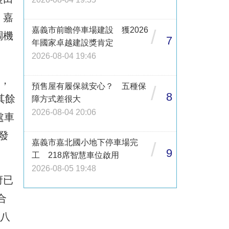
，嘉
嘉義市前瞻停車場建設 獲2026
/
調機
7
年國家卓越建設獎肯定
2026-08-04 19:46
道，
預售屋有履保就安心？ 五種保
/
8
其餘
障方式差很大
2026-08-04 20:06
處車
發
嘉義市嘉北國小地下停車場完
/
9
工 218席智慧車位啟用
2026-08-05 19:48
府已
合
、八