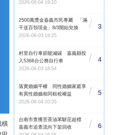
2026-08-04 19:10
2500萬獎金嘉義市民專屬 「滿
/
3
千送百領現金」8/3開始兌換
2026-08-03 18:25
村里自行車節能減碳 嘉義縣投
/
4
入5366台公務自行車
2026-08-03 18:54
落實婚姻平權 同性婚姻家庭享
/
5
有異性婚姻相同租稅權益
2026-08-04 20:35
台南市查獲苦茶油苯駢芘超標
/
成橫
6
嘉義市追查流向下架回收
農田
2026-08-04 19:35