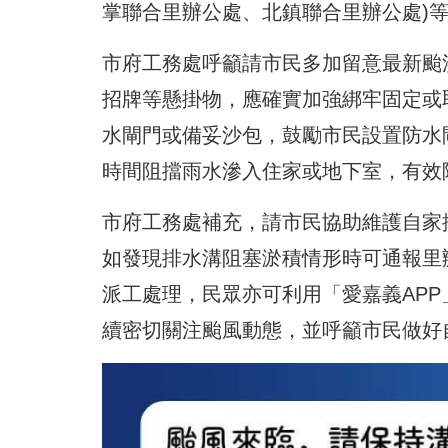
掌聯合里辦公處、北鎮聯合里辦公處)
市府工務處呼籲請市民多加留意最新颱
招牌等懸掛物，應確實加強綁牢固定或
水閘門或備妥沙包，鼓勵市民設置防水閘
時間阻擋雨水滲入住家或地下室，有效
市府工務處補充，請市民協助維護自家
如發現排水溝阻塞淤積情形時可通報里辦
派工處理，民眾亦可利用「愛嘉義AP
續密切關注颱風動態，並呼籲市民做好