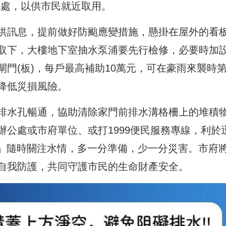
等處，以供市民就近取用。
洪訊息，提前做好防颱應變措施，懸掛在屋外的看
取下，大樓地下室抽水泵浦要先行檢修，必要時加
門(板)，每戶最高補助10萬元，可在豪雨來襲時
降低災損風險。
排水孔暢通，協助清除家門前排水溝格柵上的堆積
公處或市府單位、或打1999便民服務專線，利於
P」隨時關注水情，多一分準備，少一分災害。市府
自我防護，共同守護市民的生命財產安全。