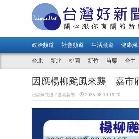
政治頻道
社會頻道
生活頻道
健康頻
台北
新北
桃園
新竹
苗栗
台中
因應楊柳颱風來襲 嘉市
記者陳致愷／嘉義報導
2025-08-10 16:20