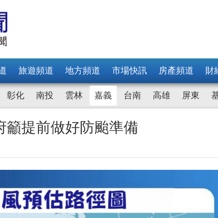
道
旅遊頻道
地方頻道
市場快訊
房產頻道
財
彰化
南投
雲林
嘉義
台南
高雄
屏東
府籲提前做好防颱準備