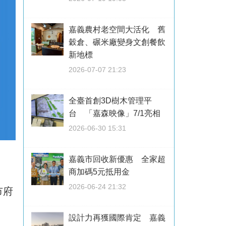
嘉義農村老空間大活化 舊
穀倉、碾米廠變身文創餐飲
新地標
2026-07-07 21:23
全臺首創3D樹木管理平
台 「嘉森映像」7/1亮相
2026-06-30 15:31
嘉義市回收新優惠 全家超
商加碼5元抵用金
2026-06-24 21:32
市府
設計力再獲國際肯定 嘉義