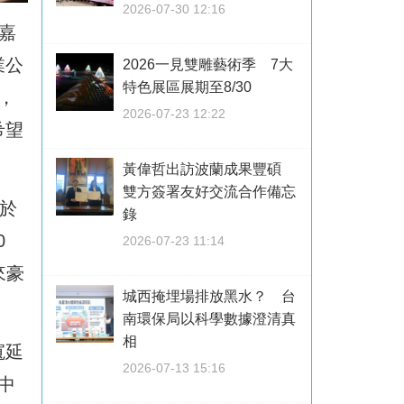
2026-07-30 12:16
嘉
業公
2026一見雙雕藝術季 7大
特色展區展期至8/30
，
2026-07-23 12:22
希望
黃偉哲出訪波蘭成果豐碩
雙方簽署友好交流合作備忘
於
錄
0
2026-07-23 11:14
來豪
城西掩埋場排放黑水？ 台
南環保局以科學數據澄清真
相
寬延
2026-07-13 15:16
中