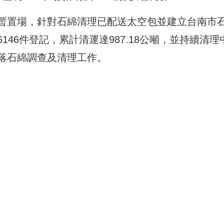
暫置場，針對石綿清理已配送太空包並建立台南市
46件登記，累計清運達987.18公噸，並持續清理
落石綿調查及清理工作。