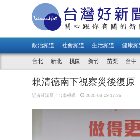
政治頻道
社會頻道
生活頻道
健康頻
台北
新北
桃園
新竹
苗栗
台中
賴清德南下視察災後復原
記者莊漢昌／台南報導
2025-08-09 17:25