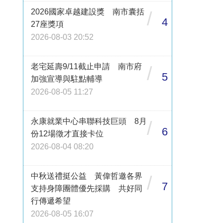
2026國家卓越建設獎 南市囊括
/
4
27座獎項
2026-08-03 20:52
老宅延壽9/11截止申請 南市府
/
5
加強宣導與駐點輔導
2026-08-05 11:27
永康就業中心串聯科技巨頭 8月
/
6
份12場徵才直接卡位
2026-08-04 08:20
中秋送禮挺公益 黃偉哲邀各界
/
7
支持身障團體優先採購 共好同
行傳遞希望
2026-08-05 16:07