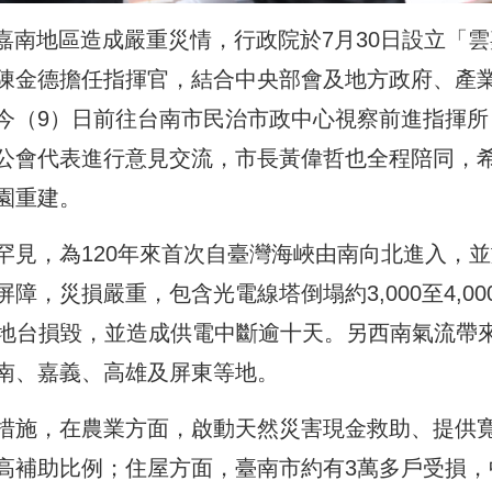
雲嘉南地區造成嚴重災情，行政院於7月30日設立「雲
陳金德擔任指揮官，結合中央部會及地方政府、產
今（9）日前往台南市民治市政中心視察前進指揮所
公會代表進行意見交流，市長黃偉哲也全程陪同，
園重建。
罕見，為120年來首次自臺灣海峽由南向北進入，並
，災損嚴重，包含光電線塔倒塌約3,000至4,00
座基地台損毀，並造成供電中斷逾十天。另西南氣流帶
南、嘉義、高雄及屏東等地。
措施，在農業方面，啟動天然災害現金救助、提供
高補助比例；住屋方面，臺南市約有3萬多戶受損，