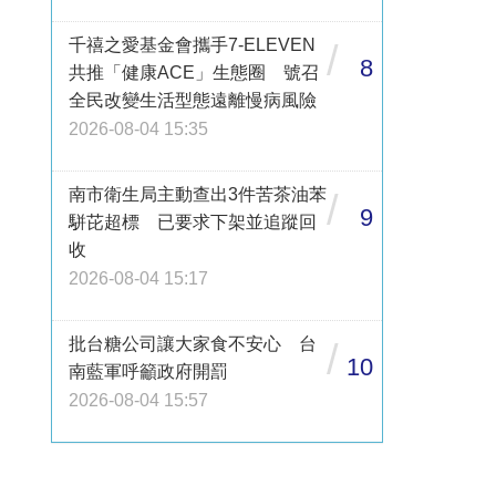
千禧之愛基金會攜手7-ELEVEN
/
8
共推「健康ACE」生態圈 號召
全民改變生活型態遠離慢病風險
2026-08-04 15:35
南市衛生局主動查出3件苦茶油苯
/
9
駢芘超標 已要求下架並追蹤回
收
2026-08-04 15:17
批台糖公司讓大家食不安心 台
/
10
南藍軍呼籲政府開罰
2026-08-04 15:57