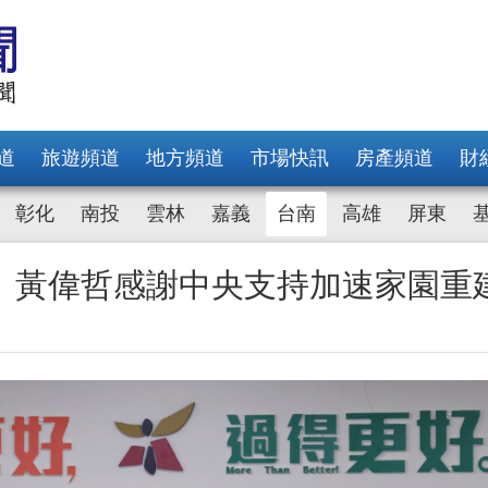
道
旅遊頻道
地方頻道
市場快訊
房產頻道
財
彰化
南投
雲林
嘉義
台南
高雄
屏東
 黃偉哲感謝中央支持加速家園重