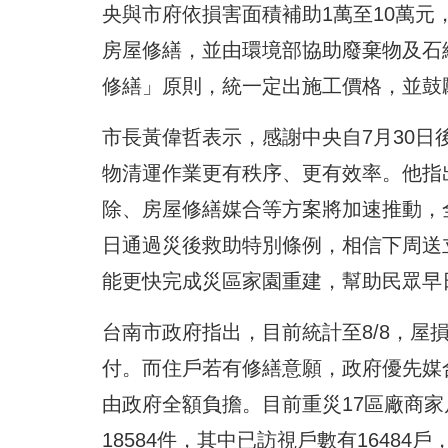
央與市府依損害面積補助1萬至10萬
房屋修繕，並由環境部協助廢棄物及石
修繕」原則，統一定出施工價格，並鼓
市長黃偉哲表示，感謝中央自7月30日
物清運作業更有秩序、更有效率。他指
除、房屋修繕媒合等方案將加速推動，
日通過災後救助特別條例，相信下周送
能更快完成災區家園重建，幫助民眾早
台南市政府指出，目前統計至8/8，屋
付。而住戶若有修繕意願，政府優先媒
由政府全額負擔。目前重災17區廠商家
18584件，其中已訪視戶數有16484戶