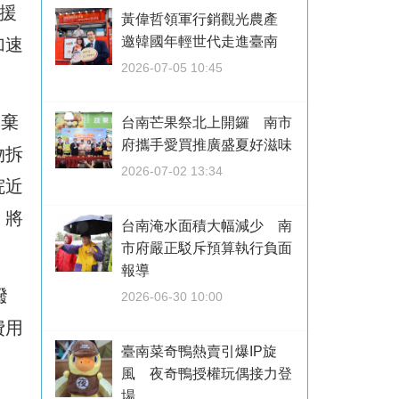
援
黃偉哲領軍行銷觀光農產
邀韓國年輕世代走進臺南
加速
2026-07-05 10:45
廢棄
台南芒果祭北上開鑼 南市
府攜手愛買推廣盛夏好滋味
物拆
2026-07-02 13:34
院近
，將
台南淹水面積大幅減少 南
市府嚴正駁斥預算執行負面
報導
撥
2026-06-30 10:00
費用
臺南菜奇鴨熱賣引爆IP旋
風 夜奇鴨授權玩偶接力登
場