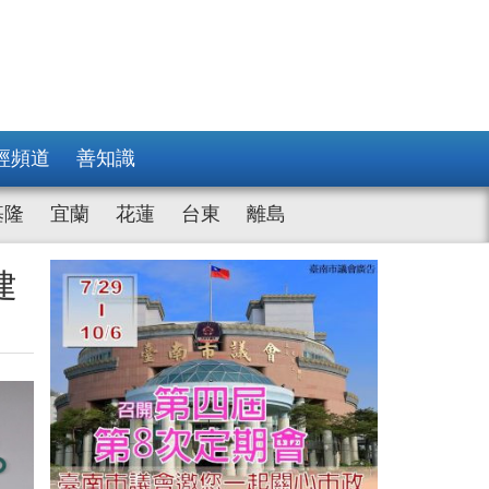
經頻道
善知識
基隆
宜蘭
花蓮
台東
離島
建