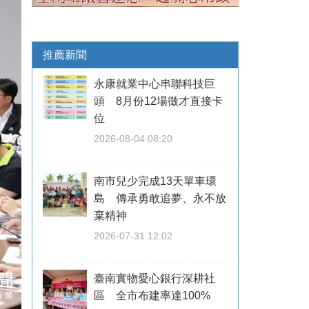
推薦新聞
永康就業中心串聯科技巨
頭 8月份12場徵才直接卡
位
2026-08-04 08:20
南市兒少完成13天單車環
島 傳承勇敢追夢、永不放
棄精神
2026-07-31 12:02
臺南實物愛心銀行深耕社
區 全市布建率達100%