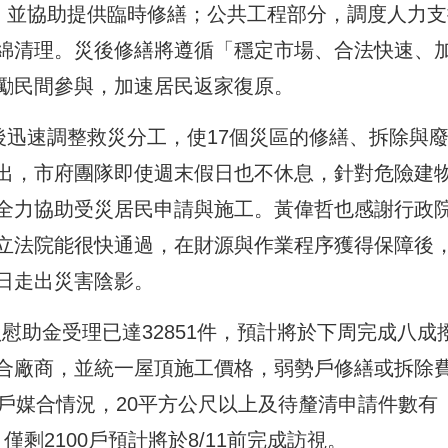
元，並協助提供臨時修繕；公共工程部分，調度人力支
綿清理。災後修繕將遵循「穩定市場、合法快速、
勵民間參與，加速居民返家復原。
後迅速調整救災分工，使17個災區的修繕、拆除與
出，市府團隊即使週末假日也不休息，針對危險建
全力協助受災居民申請與施工。黃偉哲也感謝行政
立法院能很快通過，在財源與作業程序獲得保障後
日走出災害陰影。
損慰助金受理已達32851件，預計將於下周完成八成
合廠商，並統一屋頂施工價格，弱勢戶修繕或拆除
戶媒合情況，20平方公尺以上及待釐清申請件數有
，僅剩2100戶預計將於8/11前完成訪視。