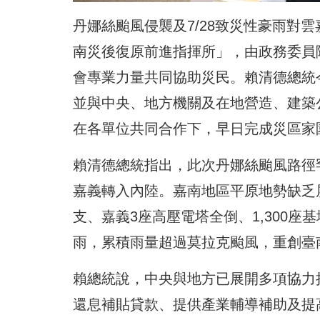
丹娜絲颱風侵襲及7/28致災性豪雨對
南災後復原前進指揮所」，由政務委員
會專業力量共同協助災民。賴清德總統
並與中央、地方機關及在地營造、建築
在各單位共同合作下，早日完成災區家
賴清德總統指出，此次丹娜絲颱風路徑
嘉義轉入內陸。嘉南地區平原地勢缺乏屏障
支、嘉義3座高壓電塔全倒、1,300
雨，累積雨量超過莫拉克颱風，重創臺
賴總統說，中央與地方已展開多項協力
還息補貼貸款、提供產業輔導補助及提