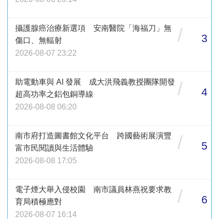
攝護腺癌治療新選項 安南醫院「海福刀」無
/
3
傷口、無輻射
2026-08-07 23:22
助電動車與 AI 發展 成大洪飛義教授團隊開發
/
4
超高功率之鋁包銅導線
2026-08-08 06:20
南市府打造圖書館文化平台 跨國藝術展演豐
/
5
富市民閱讀與生活體驗
2026-08-08 17:05
電子煙大舉入侵校園 南市議員林燕祝要求教
/
6
育局積極應對
2026-08-07 16:14