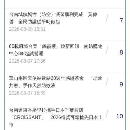
台南城鎮韌性（防空）演習順利完成 黃偉
/
7
哲：全民防護從平時做起
2026-08-08 15:31
86載府城台菜「錦霞樓」煥新回歸 南紡購物
/
8
中心8/8起試營運
2026-08-07 17:36
華山南區天使站建站20週年感恩茶會 「老幼
/
9
共融」手作天然防蚊液
2026-08-07 15:39
台南遠東香格里拉攜手日本千葉名店
/
10
「CROISSANT」 2026得獎可頌搶先日本上
市