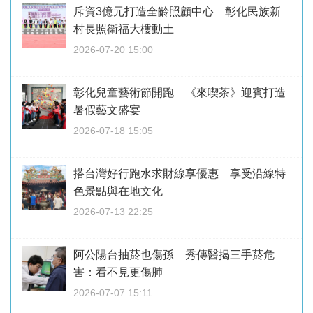
斥資3億元打造全齡照顧中心 彰化民族新
村長照衛福大樓動土
2026-07-20 15:00
彰化兒童藝術節開跑 《來喫茶》迎賓打造
暑假藝文盛宴
2026-07-18 15:05
搭台灣好行跑水求財線享優惠 享受沿線特
色景點與在地文化
2026-07-13 22:25
阿公陽台抽菸也傷孫 秀傳醫揭三手菸危
害：看不見更傷肺
2026-07-07 15:11