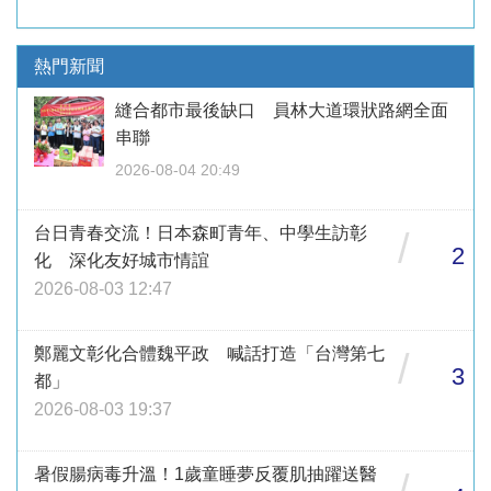
熱門新聞
縫合都市最後缺口 員林大道環狀路網全面
串聯
2026-08-04 20:49
台日青春交流！日本森町青年、中學生訪彰
/
2
化 深化友好城市情誼
2026-08-03 12:47
鄭麗文彰化合體魏平政 喊話打造「台灣第七
/
3
都」
2026-08-03 19:37
暑假腸病毒升溫！1歲童睡夢反覆肌抽躍送醫
/