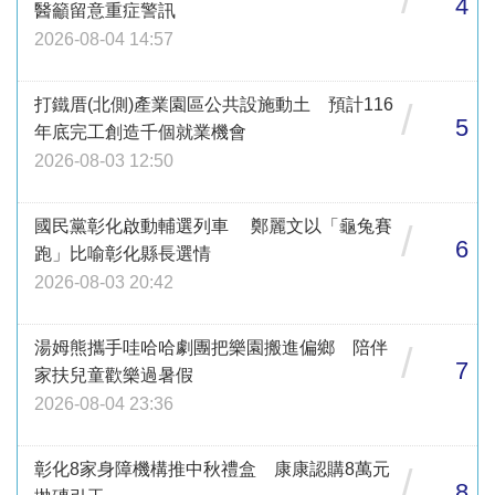
4
醫籲留意重症警訊
2026-08-04 14:57
打鐵厝(北側)產業園區公共設施動土 預計116
/
5
年底完工創造千個就業機會
2026-08-03 12:50
國民黨彰化啟動輔選列車 鄭麗文以「龜兔賽
/
6
跑」比喻彰化縣長選情
2026-08-03 20:42
湯姆熊攜手哇哈哈劇團把樂園搬進偏鄉 陪伴
/
7
家扶兒童歡樂過暑假
2026-08-04 23:36
彰化8家身障機構推中秋禮盒 康康認購8萬元
/
8