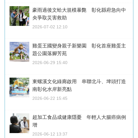
豪雨過後文蛤大規模暴斃 彰化縣府急向中
央爭取災害救助
2026-07-02 12:10
雞蛋王國變身親子新樂園 彰化首座雞蛋主
題公園落腳芳苑
2026-06-29 15:40
東螺溪文化綠廊啟用 串聯北斗、埤頭打造
南彰化水岸新亮點
2026-06-22 15:45
超加工食品成健康隱憂 年輕人大腸癌病例
增
2026-06-12 13:37