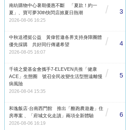
南紡購物中心暑期優惠不斷 「夏款！約一
/
3
夏」、寶可夢30th快閃店掀夏日熱潮
2026-08-06 16:25
中秋送禮挺公益 黃偉哲邀各界支持身障團體
/
4
優先採購 共好同行傳遞希望
2026-08-05 16:07
千禧之愛基金會攜手7-ELEVEN共推「健康
/
5
ACE」生態圈 號召全民改變生活型態遠離慢
病風險
2026-08-04 15:35
和逸飯店·台南西門館 推出「酪跑農遊趣」住
/
6
房專案 、「府城文化走讀」兩項全新體驗
2026-08-06 16:19