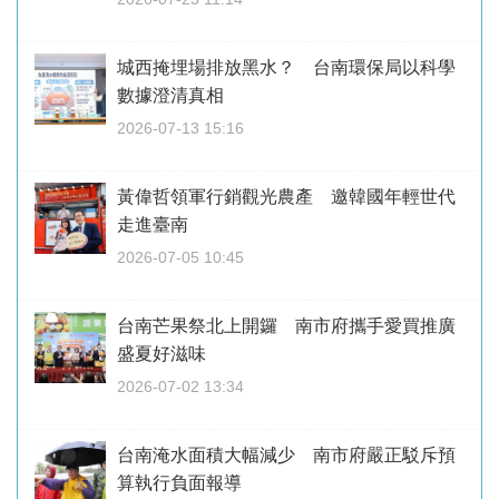
城西掩埋場排放黑水？ 台南環保局以科學
數據澄清真相
2026-07-13 15:16
黃偉哲領軍行銷觀光農產 邀韓國年輕世代
走進臺南
2026-07-05 10:45
台南芒果祭北上開鑼 南市府攜手愛買推廣
盛夏好滋味
2026-07-02 13:34
台南淹水面積大幅減少 南市府嚴正駁斥預
算執行負面報導