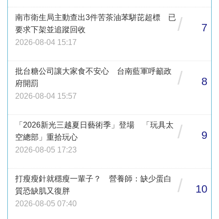
南市衛生局主動查出3件苦茶油苯駢芘超標 已
/
7
要求下架並追蹤回收
2026-08-04 15:17
批台糖公司讓大家食不安心 台南藍軍呼籲政
/
8
府開罰
2026-08-04 15:57
「2026新光三越夏日藝術季」登場 「玩具太
/
9
空總部」重拾玩心
2026-08-05 17:23
打瘦瘦針就穩瘦一輩子？ 營養師：缺少蛋白
/
10
質恐缺肌又復胖
2026-08-05 07:40