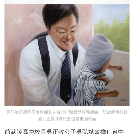
吳弘斌母親吳玉葉根據其在蘇州行醫媒體報導親繪「弘斌蘇州行醫
圖」油畫以表紀念也是書的封面
前武陵高中校長吳正牧公子吳弘斌曾擔任台中