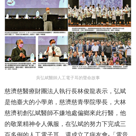
吳弘斌醫師人工電子耳的聲命故事
慈濟慈醫療財團法人執行長林俊龍表示，弘斌
是他臺大的小學弟，慈濟慈青學院學長，大林
慈濟初創弘斌醫師不嫌地處偏鄉來此行醫，他
的敬業精神令人佩服，在弘斌的努力下完成三
百多例的人工電子耳，還成立了病友會-「電音