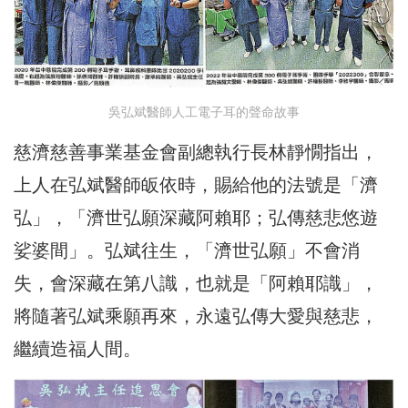
吳弘斌醫師人工電子耳的聲命故事
慈濟慈善事業基金會副總執行長林靜憪指出，
上人在弘斌醫師皈依時，賜給他的法號是「濟
弘」，「濟世弘願深藏阿賴耶；弘傳慈悲悠遊
娑婆間」。弘斌往生，「濟世弘願」不會消
失，會深藏在第八識，也就是「阿賴耶識」，
將隨著弘斌乘願再來，永遠弘傳大愛與慈悲，
繼續造福人間。