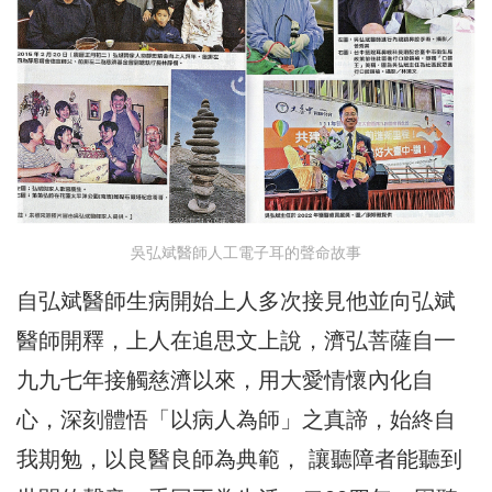
吳弘斌醫師人工電子耳的聲命故事
自弘斌醫師生病開始上人多次接見他並向弘斌
醫師開釋，上人在追思文上說，濟弘菩薩自一
九九七年接觸慈濟以來，用大愛情懷內化自
心，深刻體悟「以病人為師」之真諦，始終自
我期勉，以良醫良師為典範， 讓聽障者能聽到