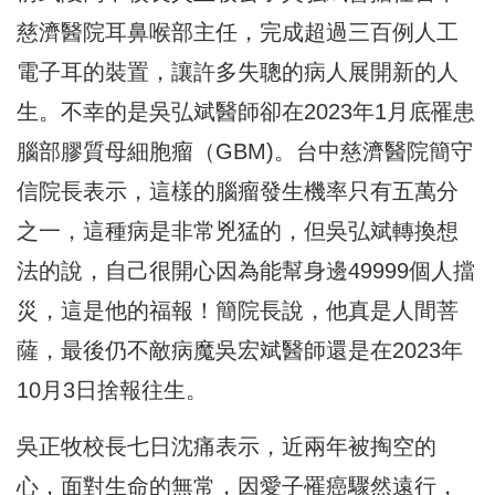
慈濟醫院耳鼻喉部主任，完成超過三百例人工
電子耳的裝置，讓許多失聰的病人展開新的人
生。不幸的是吳弘斌醫師卻在2023年1月底罹患
腦部膠質母細胞瘤（GBM)。台中慈濟醫院簡守
信院長表示，這樣的腦瘤發生機率只有五萬分
之一，這種病是非常兇猛的，但吳弘斌轉換想
法的說，自己很開心因為能幫身邊49999個人擋
災，這是他的福報！簡院長說，他真是人間菩
薩，最後仍不敵病魔吳宏斌醫師還是在2023年
10月3日捨報往生。
吳正牧校長七日沈痛表示，近兩年被掏空的
心，面對生命的無常，因愛子罹癌驟然遠行，