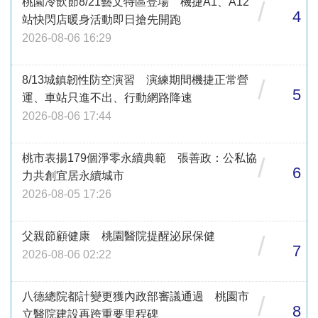
桃園冷飲節8/21藝文特區登場 機捷A1、A12
/
4
站快閃店暖身活動即日搶先開跑
2026-08-06 16:29
8/13城鎮韌性防空演習 演練期間機捷正常營
/
5
運、車站只進不出、行動網路降速
2026-08-06 17:44
桃市表揚179個淨零永續典範 張善政：公私協
/
6
力共創宜居永續城市
2026-08-05 17:26
父親節顧健康 桃園醫院提醒泌尿保健
/
7
2026-08-06 02:22
八德總院都計變更獲內政部審議通過 桃園市
/
8
立醫院建設再跨重要里程碑