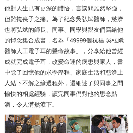
他對人生已有更深的體悟，言談間雖然堅強，
但難掩喪子之痛。為了紀念吳弘斌醫師，慈濟
也將弘斌的師長、同事、同學與親友們寫給他
的悼念集合成書，名為「49999個祝福-吳弘斌
醫師人工電子耳的聲命故事」，分享給他曾經
成就完成電子耳，改變命運的病患與家人，書
中除了回憶他的求學歷程、家庭生活和慈濟上
人結下不解之緣過程外，還細述了與同事之間
愉快的相處經驗，謮完同事們對他的思念點
滴，令人潸然淚下。