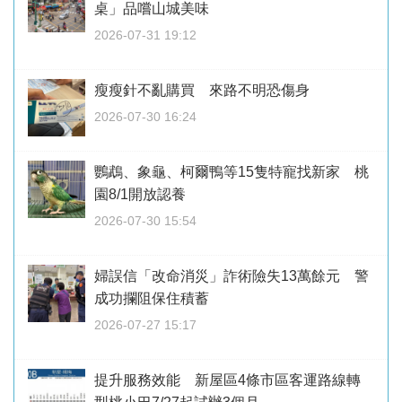
桌」品嚐山城美味
2026-07-31 19:12
瘦瘦針不亂購買 來路不明恐傷身
2026-07-30 16:24
鸚鵡、象龜、柯爾鴨等15隻特寵找新家 桃
園8/1開放認養
2026-07-30 15:54
婦誤信「改命消災」詐術險失13萬餘元 警
成功攔阻保住積蓄
2026-07-27 15:17
提升服務效能 新屋區4條市區客運路線轉