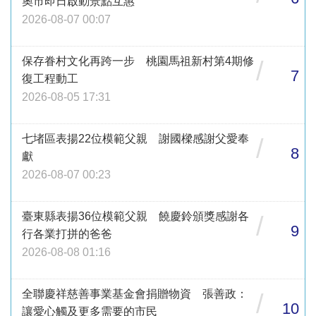
奧市即日啟動景點互惠
2026-08-07 00:07
保存眷村文化再跨一步 桃園馬祖新村第4期修
/
7
復工程動工
2026-08-05 17:31
七堵區表揚22位模範父親 謝國樑感謝父愛奉
/
8
獻
2026-08-07 00:23
臺東縣表揚36位模範父親 饒慶鈴頒獎感謝各
/
9
行各業打拼的爸爸
2026-08-08 01:16
全聯慶祥慈善事業基金會捐贈物資 張善政：
/
10
讓愛心觸及更多需要的市民