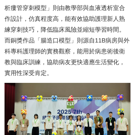
析瘻管穿刺模型」則由教學部與血液透析室合
作設計，仿真程度高，能有效協助護理新人熟
練穿刺技巧，降低臨床風險並縮短學習時間。
而銅獎作品「腸造口模型」則源自11B病房與外
科專科護理師的實務觀察，能用於病患術後衛
教與臨床訓練，協助病友更快適應生活變化，
實用性深受肯定。