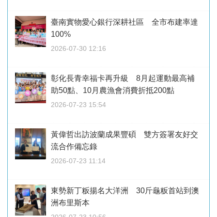
臺南實物愛心銀行深耕社區 全市布建率達
100%
2026-07-30 12:16
彰化長青幸福卡再升級 8月起運動最高補
助50點、10月農漁會消費折抵200點
2026-07-23 15:54
黃偉哲出訪波蘭成果豐碩 雙方簽署友好交
流合作備忘錄
2026-07-23 11:14
東勢新丁粄揚名大洋洲 30斤龜粄首站到澳
洲布里斯本
2026-07-23 10:56