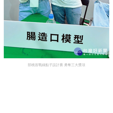
部桃首戰綠點子設計賽 勇奪三大獎項