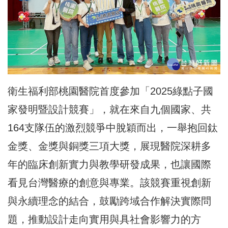
衛生福利部桃園醫院首度參加「2025綠點子國
家發明暨設計競賽」，就在來自九個國家、共
164支隊伍的激烈競爭中脫穎而出，一舉抱回鈦
金獎、金獎與銅獎三項大獎，展現醫院深耕多
年的臨床創新實力與教學研發成果，也讓國際
看見台灣醫療的創意與專業。該競賽重視創新
與永續理念的結合，鼓勵跨域合作解決實際問
題，推動設計走向實用與具社會影響力的方