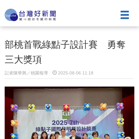
部桃首戰綠點子設計賽 勇奪
三大獎項
記者陳華興／桃園報導
2025-08-06 11:18