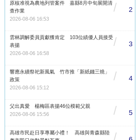
原核准視為農地列管案件 嘉縣8月中旬展開清
/
2
查作業
2026-08-06 16:53
雲林調解委員貢獻獲肯定 103位績優人員接受
/
3
表揚
2026-08-06 16:58
響應永續祭祀新風氣 竹市推「新紙錢三燒」
/
4
政策
2026-08-06 15:12
父出真愛 楊梅區表揚46位模範父親
/
5
2026-08-06 15:56
高雄市民赴日享專屬小禮！ 高雄與青森縣陸
/
6