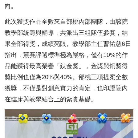
向。
此次獲獎作品全數來自部桃內部團隊，由該院
教學部統籌與輔導，共派出三組隊伍參賽，結
果全部得獎，成績亮眼。教學部主任曹祐慈6日
指出，競賽評選標準極為嚴格，僅有10%的作
品能獲得最高榮譽「鈦金獎」，金獎與銅獎得
獎比例也僅為20%與40%。部桃三項提案全數
獲獎，不僅是對創意實力的肯定，也印證院內
在臨床與教學結合上的紮實基礎。