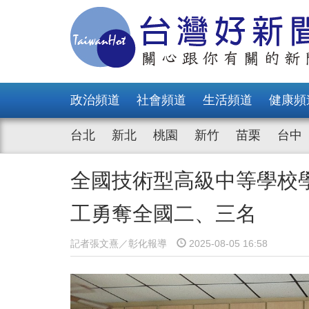
政治頻道
社會頻道
生活頻道
健康頻
台北
新北
桃園
新竹
苗栗
台中
全國技術型高級中等學校
工勇奪全國二、三名
記者張文熹／彰化報導
2025-08-05 16:58