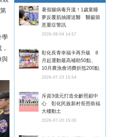
暑假腸病毒升溫！1歲童睡
與第
夢反覆肌抽躍送醫 醫籲留
意重症警訊
2026-08-04 14:57
升學
成，
彰化長青幸福卡再升級 8
練與
月起運動最高補助50點、
10月農漁會消費折抵200點
2026-07-23 15:54
斥資3億元打造全齡照顧中
心 彰化民族新村長照衛福
大樓動土
2026-07-20 15:00