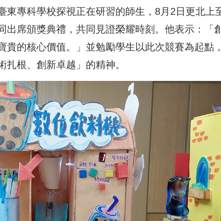
臺東專科學校探視正在研習的師生，8月2日更北上
同出席頒獎典禮，共同見證榮耀時刻。他表示：「
寶貴的核心價值。」並勉勵學生以此次競賽為起點
術扎根、創新卓越」的精神。