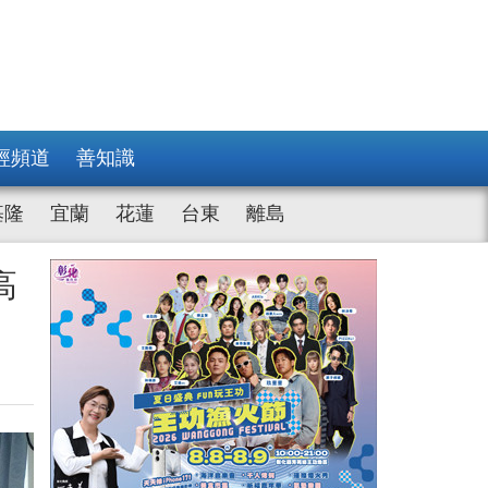
經頻道
善知識
基隆
宜蘭
花蓮
台東
離島
高