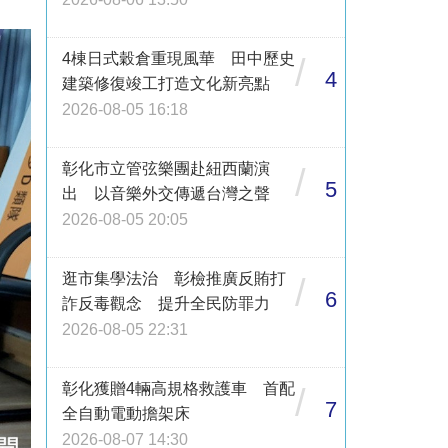
4棟日式穀倉重現風華 田中歷史
/
4
建築修復竣工打造文化新亮點
2026-08-05 16:18
彰化市立管弦樂團赴紐西蘭演
/
5
出 以音樂外交傳遞台灣之聲
2026-08-05 20:05
逛市集學法治 彰檢推廣反賄打
/
6
詐反毒觀念 提升全民防罪力
2026-08-05 22:31
彰化獲贈4輛高規格救護車 首配
/
7
全自動電動擔架床
2026-08-07 14:30