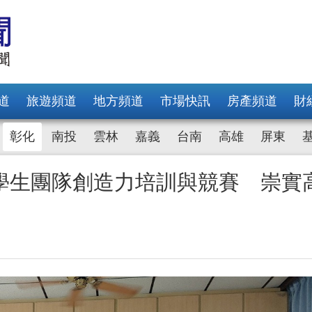
道
旅遊頻道
地方頻道
市場快訊
房產頻道
財
彰化
南投
雲林
嘉義
台南
高雄
屏東
學生團隊創造力培訓與競賽 崇實