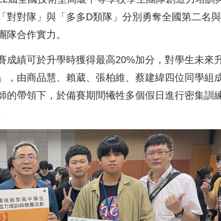
「對對隊」與「多多D類隊」分別勇奪全國第二名
團隊合作實力。
賽成績可於升學時獲得最高20%加分，對學生未來
」，由商品慧、賴葳、張柏維、蔡建緯四位同學組
師的帶領下，於備賽期間犧牲多個假日進行密集訓
。