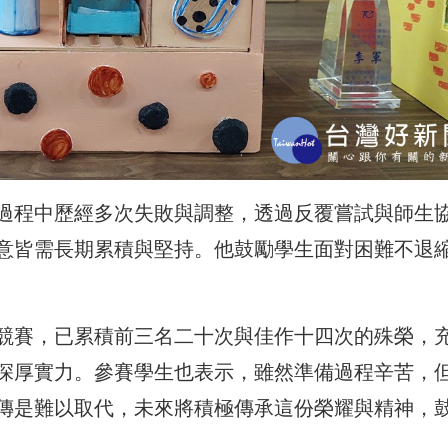
過程中歷經多次失敗與調整，透過反覆嘗試與師生
意皆需長期累積與堅持。他鼓勵學生面對困難不退
競賽，已累積前三名二十次與佳作十四次的殊榮，
深厚實力。參賽學生也表示，雖然準備過程辛苦，
傳是難以取代，未來將積極傳承這份榮耀與精神，