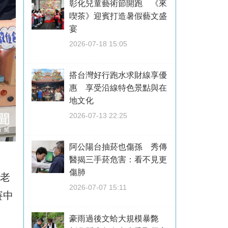
彰化兒童藝術節開跑 《來
喫茶》迎賓打造暑假藝文盛
宴
2026-07-18 15:05
搭台灣好行跑水求財線享優
惠 享受沿線特色景點與在
地文化
2026-07-13 22:25
阿公陽台抽菸也傷孫 秀傳
醫揭三手菸危害：看不見更
傷肺
烱老
2026-07-07 15:11
賽中
豪雨過後文蛤大規模暴斃