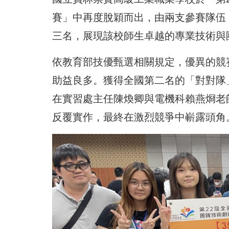
賽」中再度脫穎而出，由兩支參賽隊伍
三名，展現該校師生卓越的專業技術與
依教育部技優甄選相關規定，優異的競
助益良多。獲得全國第二名的「對對隊
在實習處主任陳煥卿與電機科賴燕烱老
反覆實作，最終在激烈競爭中嶄露頭角