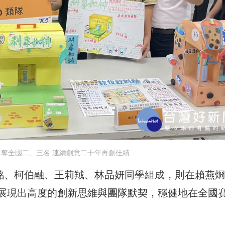
奪全國二、三名 連續創意二十年再創佳績
銘、柯伯融、王莉羢、林品妍同學組成，則在賴燕
展現出高度的創新思維與團隊默契，穩健地在全國