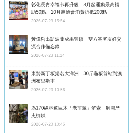
彰化長青幸福卡再升級 8月起運動最高補
助50點、10月農漁會消費折抵200點
2026-07-23 15:54
黃偉哲出訪波蘭成果豐碩 雙方簽署友好交
流合作備忘錄
2026-07-23 11:14
東勢新丁粄揚名大洋洲 30斤龜粄首站到澳
洲布里斯本
2026-07-23 10:56
為170線林道巨木「老前輩」解索 解開歷
史枷鎖
2026-07-23 10:45