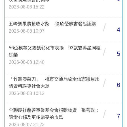
2026-08-08 15:22
五峰鄉果農搶收水梨 徐欣瑩臉書發起認購
/
4
2026-08-08 10:07
56位模範父親獲彰化市表揚 93歲雙壽星同獲
/
5
殊榮
2026-08-08 12:40
「竹篙湊菜刀」 桃市交通局駁余信憲議員用
/
6
錯資料誤導社會大眾
2026-08-08 10:12
全聯慶祥慈善事業基金會捐贈物資 張善政：
/
7
讓愛心觸及更多需要的市民
2026-08-07 21:23