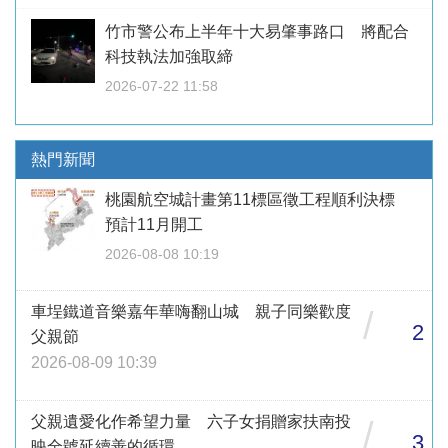
竹市警公布上半年十大易肇事路口 將配合
科技執法加強取締
2026-07-22 11:58
熱門新聞
桃園航空城計畫第11標區徵工程順利決標
預計11月開工
2026-08-08 10:19
車埕鐵道音樂嘉年華嗨翻山城 親子同樂歡度
/
2
父親節
2026-08-09 10:39
父親遺愛化作希望力量 六子女捐贈家扶南投
/
3
映全號延續善的循環