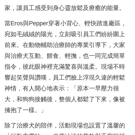
家，讓員工感受到身心靈放鬆及療癒的能量。
當Eros與Pepper穿著小背心、輕快踏進廠區，
宛如毛絨絨的陽光，立刻吸引員工們紛紛圍上
前來。在動物輔助治療師的專業引導下，大家
與治療犬互動、餵食、輕撫，也一同完成簡單
指令，彼此眼神裡充滿驚喜與溫柔。現場不時
響起笑聲與讚嘆，員工們臉上浮現久違的輕鬆
神情，有人開心地表示：「原本一早壓力很
大，和狗狗接觸後，整個人都鬆了下來，像被
擁抱了一樣。」
除了治療犬的陪伴，活動現場也設置了溫馨的