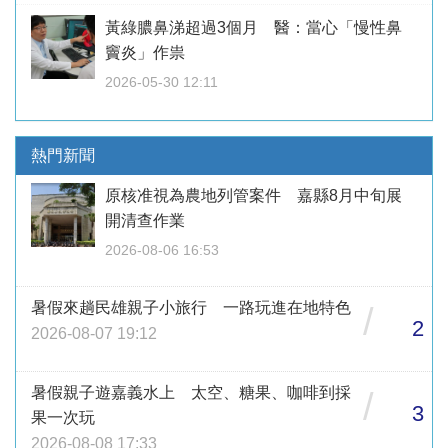
黃綠膿鼻涕超過3個月 醫：當心「慢性鼻
竇炎」作祟
2026-05-30 12:11
熱門新聞
原核准視為農地列管案件 嘉縣8月中旬展
開清查作業
2026-08-06 16:53
暑假來趟民雄親子小旅行 一路玩進在地特色
/
2
2026-08-07 19:12
暑假親子遊嘉義水上 太空、糖果、咖啡到採
/
3
果一次玩
2026-08-08 17:33