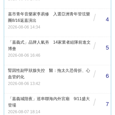
嘉市青年音樂家李易修 入選亞洲青年管弦樂
/
4
團8/16返嘉演出
2026-08-06 14:34
「嘉義式」品牌人氣夯 14家業者組隊前進文
/
5
博會
2026-08-06 16:46
腎因性副甲狀腺失控 醫：拖太久恐骨折、心
/
6
血管鈣化
2026-08-06 13:42
「嘉義城隍夜」巡串聯海內外宮廟 9/11盛大
/
7
登場
2026-08-07 18:14