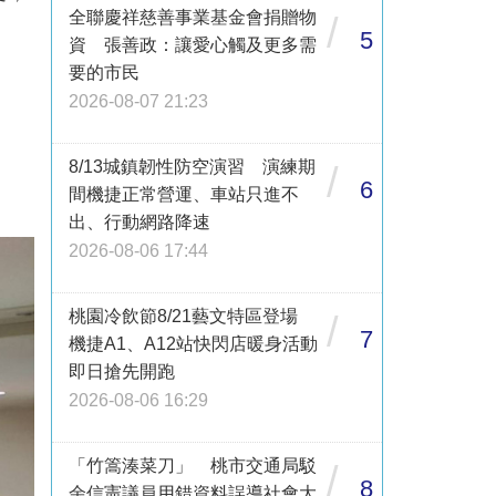
全聯慶祥慈善事業基金會捐贈物
/
5
資 張善政：讓愛心觸及更多需
要的市民
2026-08-07 21:23
8/13城鎮韌性防空演習 演練期
/
6
間機捷正常營運、車站只進不
出、行動網路降速
2026-08-06 17:44
桃園冷飲節8/21藝文特區登場
/
7
機捷A1、A12站快閃店暖身活動
即日搶先開跑
2026-08-06 16:29
「竹篙湊菜刀」 桃市交通局駁
/
8
余信憲議員用錯資料誤導社會大