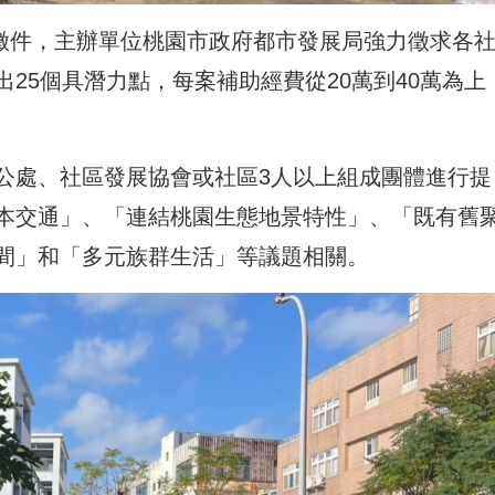
始徵件，主辦單位桃園市政府都市發展局強力徵求各
25個具潛力點，每案補助經費從20萬到40萬為上
公處、社區發展協會或社區3人以上組成團體進行提
本交通」、「連結桃園生態地景特性」、「既有舊
間」和「多元族群生活」等議題相關。