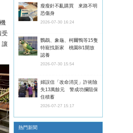
瘦瘦針不亂購買 來路不明
恐傷身
機
2026-07-30 16:24
廣受
鸚鵡、象龜、柯爾鴨等15隻
，讓
特寵找新家 桃園8/1開放
認養
2026-07-30 15:54
婦誤信「改命消災」詐術險
失13萬餘元 警成功攔阻保
住積蓄
2026-07-27 15:17
熱門新聞