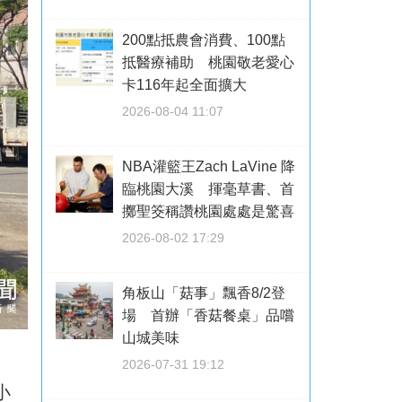
200點抵農會消費、100點
抵醫療補助 桃園敬老愛心
卡116年起全面擴大
2026-08-04 11:07
NBA灌籃王Zach LaVine 降
臨桃園大溪 揮毫草書、首
擲聖筊稱讚桃園處處是驚喜
2026-08-02 17:29
角板山「菇事」飄香8/2登
場 首辦「香菇餐桌」品嚐
山城美味
2026-07-31 19:12
小