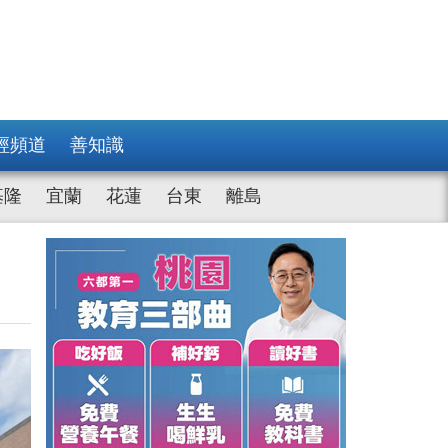
經頻道
善知識
基隆
宜蘭
花蓮
台東
離島