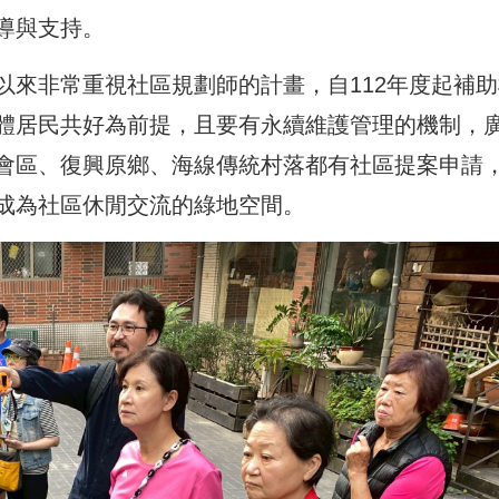
導與支持。
以來非常重視社區規劃師的計畫，自112年度起補助
體居民共好為前提，且要有永續維護管理的機制，
會區、復興原鄉、海線傳統村落都有社區提案申請
成為社區休閒交流的綠地空間。