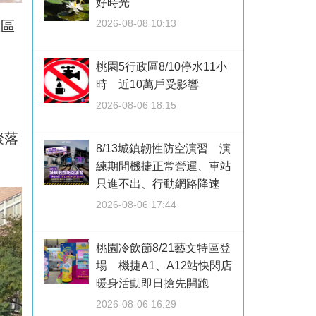
好時光
2026-08-08 10:13
社區
桃園5行政區8/10停水11小
時 近10萬戶受影響
2026-08-06 18:15
聚落
8/13城鎮韌性防空演習 演
練期間機捷正常營運、車站
只進不出、行動網路降速
2026-08-06 17:44
桃園冷飲節8/21藝文特區登
場 機捷A1、A12站快閃店
暖身活動即日搶先開跑
2026-08-06 16:29