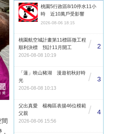
桃園5行政區8/10停水11小
時 近10萬戶受影響
2026-08-06 18:15
桃園航空城計畫第11標區徵工程
/
2
順利決標 預計11月開工
2026-08-08 10:19
「蓮」映山豬湖 漫遊初秋好時
/
3
光
2026-08-08 10:13
父出真愛 楊梅區表揚46位模範
/
4
父親
空間
2026-08-06 15:56
變，