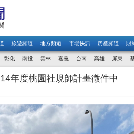
道
旅遊頻道
地方頻道
市場快訊
房產頻道
財
彰化
南投
雲林
嘉義
台南
高雄
屏東
14年度桃園社規師計畫徵件中