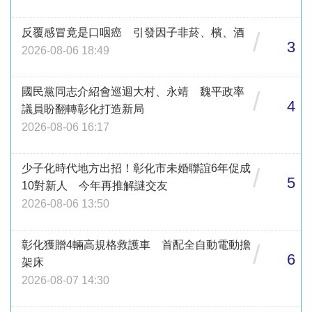
反覆感冒竟是口咽癌 引發因子非菸、檳、酒
/
3
2026-08-06 18:49
國民黨同志介紹會巡迴大村、永靖 魏平政率
/
4
議員盼翻轉彰化打造新局
2026-08-06 16:17
少子化時代地方出招！彰化市未婚聯誼6年促成
/
5
10對新人 今年再推解謎交友
2026-08-06 13:50
彰化獲贈4輛高規格救護車 首配全自動電動擔
/
6
架床
2026-08-07 14:30