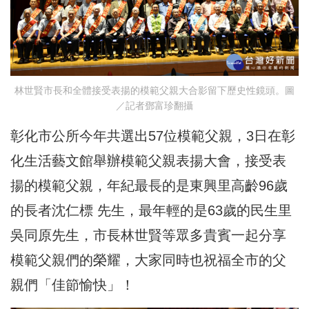
林世賢市長和全體接受表揚的模範父親大合影留下歷史性鏡頭。圖
／記者鄧富珍翻攝
彰化市公所今年共選出57位模範父親，3日在彰
化生活藝文館舉辦模範父親表揚大會，接受表
揚的模範父親，年紀最長的是東興里高齡96歲
的長者沈仁標 先生，最年輕的是63歲的民生里
吳同原先生，市長林世賢等眾多貴賓一起分享
模範父親們的榮耀，大家同時也祝福全市的父
親們「佳節愉快」！