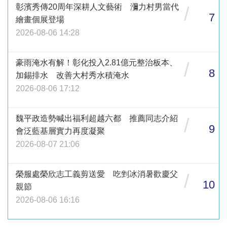
彰濱秀傳20周年深耕人文藝術 瀰力村男當代
/
7
繪畫個展登場
2026-08-06 14:28
豪雨淹水有解！彰化投入2.81億元整治板本、
/
8
加錫排水 改善大村秀水積淹水
2026-08-06 17:12
魏平政造勢喊出福利超越六都 推薦同志介紹
/
9
會泛藍基層實力再度凝聚
2026-08-07 21:06
榮服處榮欣志工義剪送愛 吃剉冰消暑歡慶父
/
10
親節
2026-08-06 16:16