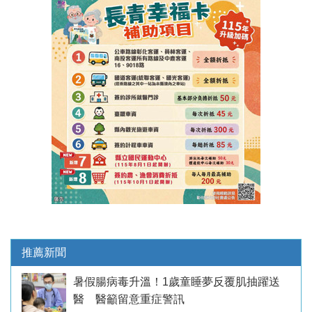
推薦新聞
暑假腸病毒升溫！1歲童睡夢反覆肌抽躍送
醫 醫籲留意重症警訊