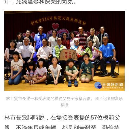
洋，充滿溫馨和快樂的氣氛。
林世賢市長逐一和受表揚的模範父見全家福合影。圖／記者鄧富珍
翻攝
林市長致詞時說，在場接受表揚的57位模範父
親，不論年長或年輕，都是刻苦耐勞、勤儉持