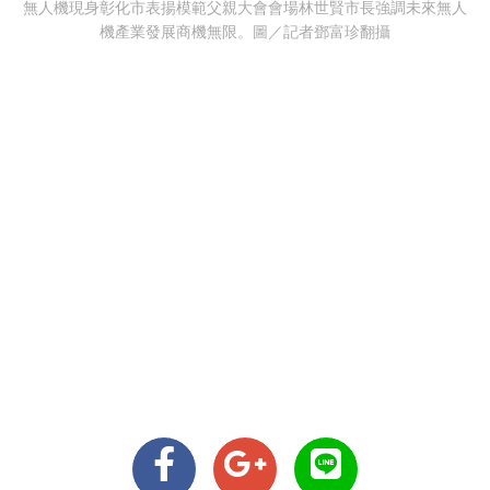
無人機現身彰化市表揚模範父親大會會場林世賢市長強調未來無人
機產業發展商機無限。圖／記者鄧富珍翻攝