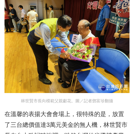
林世賢市長向模範父親獻花。圖／記者鄧富珍翻攝
在溫馨的表揚大會會場上，很特殊的是，放置
了三台總價值達3萬元美金的無人機，林世賢市