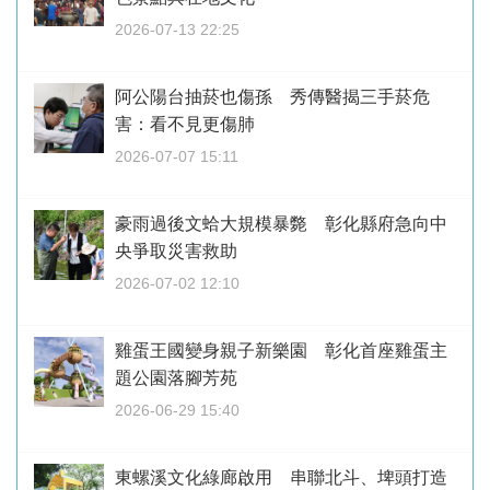
2026-07-13 22:25
阿公陽台抽菸也傷孫 秀傳醫揭三手菸危
害：看不見更傷肺
2026-07-07 15:11
豪雨過後文蛤大規模暴斃 彰化縣府急向中
央爭取災害救助
2026-07-02 12:10
雞蛋王國變身親子新樂園 彰化首座雞蛋主
題公園落腳芳苑
2026-06-29 15:40
東螺溪文化綠廊啟用 串聯北斗、埤頭打造