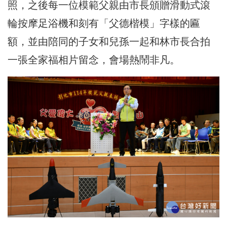
照，之後每一位模範父親由市長頒贈滑動式滾
輪按摩足浴機和刻有「父德楷模」字樣的匾
額，並由陪同的子女和兒孫一起和林市長合拍
一張全家福相片留念，會場熱鬧非凡。