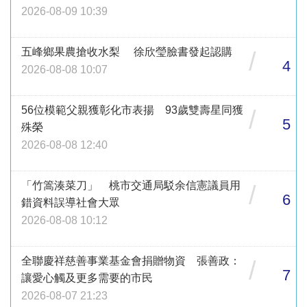
2026-08-09 10:39
五峰鄉果農搶收水梨 徐欣瑩臉書發起認購
/
4
2026-08-08 10:07
56位模範父親獲彰化市表揚 93歲雙壽星同獲
/
5
殊榮
2026-08-08 12:40
「竹篙湊菜刀」 桃市交通局駁余信憲議員用
/
6
錯資料誤導社會大眾
2026-08-08 10:12
全聯慶祥慈善事業基金會捐贈物資 張善政：
/
7
讓愛心觸及更多需要的市民
2026-08-07 21:23