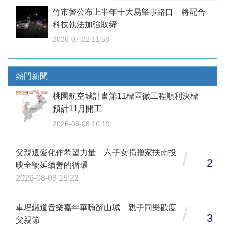
竹市警公布上半年十大易肇事路口 將配合
科技執法加強取締
2026-07-22 11:58
熱門新聞
桃園航空城計畫第11標區徵工程順利決標
預計11月開工
2026-08-08 10:19
父親遺愛化作希望力量 六子女捐贈家扶南投
/
2
映全號延續善的循環
2026-08-08 15:22
車埕鐵道音樂嘉年華嗨翻山城 親子同樂歡度
/
3
父親節