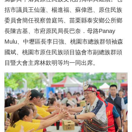
括市議員王仙蓮、楊進福、蘇偉恩、原住民族
委員會簡任視察曾庭筠、苗栗縣泰安鄉公所鄉
長陳吉基、市府原民局長巴奈．母路Panay
Mulu、中壢區長李日強、桃園市總族群領袖森
國斌、桃園市原住民族頭目協會市副總族群頭
目暨大會主席林欽明等均一同出席。