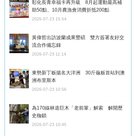
彰化長青幸福卡再升級 8月起運動最高補
助50點、10月農漁會消費折抵200點
2026-07-23 15:54
黃偉哲出訪波蘭成果豐碩 雙方簽署友好交
流合作備忘錄
2026-07-23 11:14
東勢新丁粄揚名大洋洲 30斤龜粄首站到澳
洲布里斯本
2026-07-23 10:56
為170線林道巨木「老前輩」解索 解開歷
史枷鎖
2026-07-23 10:45