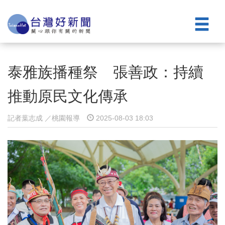
泰雅族播種祭 張善政：持續
推動原民文化傳承
記者葉志成 ／桃園報導
2025-08-03 18:03