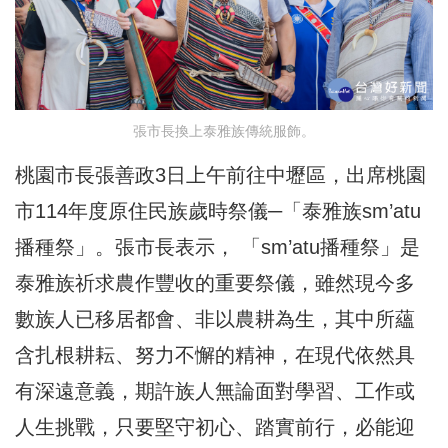
張市長換上泰雅族傳統服飾。
桃園市長張善政3日上午前往中壢區，出席桃園
市114年度原住民族歲時祭儀─「泰雅族sm’atu
播種祭」。張市長表示， 「sm’atu播種祭」是
泰雅族祈求農作豐收的重要祭儀，雖然現今多
數族人已移居都會、非以農耕為生，其中所蘊
含扎根耕耘、努力不懈的精神，在現代依然具
有深遠意義，期許族人無論面對學習、工作或
人生挑戰，只要堅守初心、踏實前行，必能迎