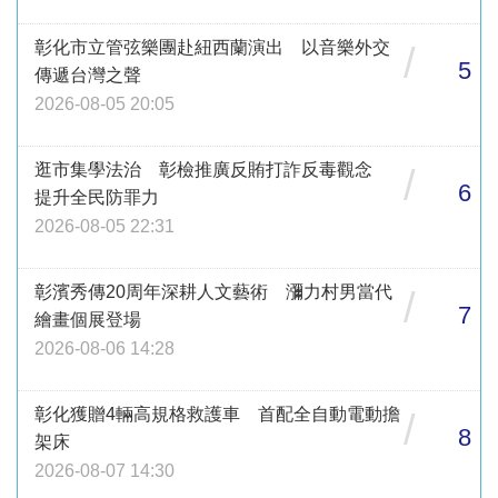
彰化市立管弦樂團赴紐西蘭演出 以音樂外交
/
5
傳遞台灣之聲
2026-08-05 20:05
逛市集學法治 彰檢推廣反賄打詐反毒觀念
/
6
提升全民防罪力
2026-08-05 22:31
彰濱秀傳20周年深耕人文藝術 瀰力村男當代
/
7
繪畫個展登場
2026-08-06 14:28
彰化獲贈4輛高規格救護車 首配全自動電動擔
/
8
架床
2026-08-07 14:30