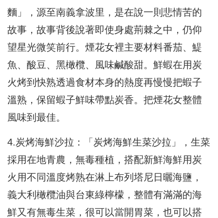
麵」，源至南義拿波里，是在說一則悲情苦的
故事，故事背後說著即使身處荊棘之中，仍仰
望星光微笑前行。煙花女裡主要材料番茄、鯷
魚、酸豆、黑橄欖、風味鹹酸甜。鮮蝦在用炭
火烤到快熟透過食材本身的熱度再慢慢把蝦子
溫熟，保留蝦子鮮味帶點炭香。把煙花女整體
風味到最佳。
4.炭烤海鮮沙拉：「炭烤海鮮生菜沙拉」，生菜
採用在地青農，無毒種植，搭配新鮮海鮮用炭
火用不同溫度烤熟在淋上布列塔尼日曬海鹽，
義大利橄欖油與台東綠檸檬，整體有滿滿的海
鮮又有無毒生菜，很可以當開胃菜，也可以搭