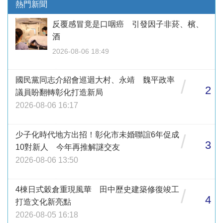
熱門新聞
反覆感冒竟是口咽癌 引發因子非菸、檳、
酒
2026-08-06 18:49
國民黨同志介紹會巡迴大村、永靖 魏平政率
/
2
議員盼翻轉彰化打造新局
2026-08-06 16:17
少子化時代地方出招！彰化市未婚聯誼6年促成
/
3
10對新人 今年再推解謎交友
2026-08-06 13:50
4棟日式穀倉重現風華 田中歷史建築修復竣工
/
4
打造文化新亮點
2026-08-05 16:18