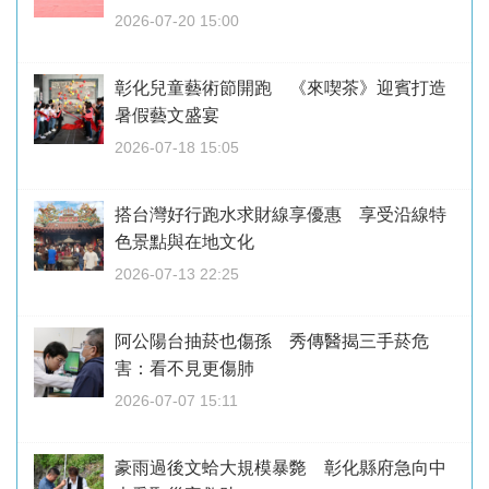
2026-07-20 15:00
彰化兒童藝術節開跑 《來喫茶》迎賓打造
暑假藝文盛宴
2026-07-18 15:05
搭台灣好行跑水求財線享優惠 享受沿線特
色景點與在地文化
2026-07-13 22:25
阿公陽台抽菸也傷孫 秀傳醫揭三手菸危
害：看不見更傷肺
2026-07-07 15:11
豪雨過後文蛤大規模暴斃 彰化縣府急向中