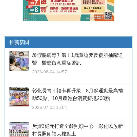
推薦新聞
暑假腸病毒升溫！1歲童睡夢反覆肌抽躍送
醫 醫籲留意重症警訊
2026-08-04 14:57
彰化長青幸福卡再升級 8月起運動最高補
助50點、10月農漁會消費折抵200點
2026-07-23 15:54
斥資3億元打造全齡照顧中心 彰化民族新
村長照衛福大樓動土