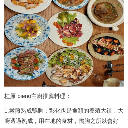
桂原 pieno主廚推薦料理：
1.嫩煎熟成鴨胸：彰化也是禽類的養殖大鎮，大
廚透過熟成，用在地的食材，鴨胸之所以會好