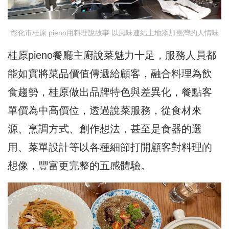
彰化市桂原 pieno用料理說故事 以風味連結土地添加臺灣的人情味
桂原pieno餐廳主廚說菜魅力十足，服務⼈員都
能如實將菜品價值傳遞給顧客，融合料理為飲
食趨勢，桂原做出品牌特色與差異化，餐點客
單價為中高價位，透過說菜服務，從食材來
源、烹調方式、創作想法，甚至是食器的選
用、菜單設計等以各種細節打開顧客對料理的
想像，豐富更完整的五感體驗。