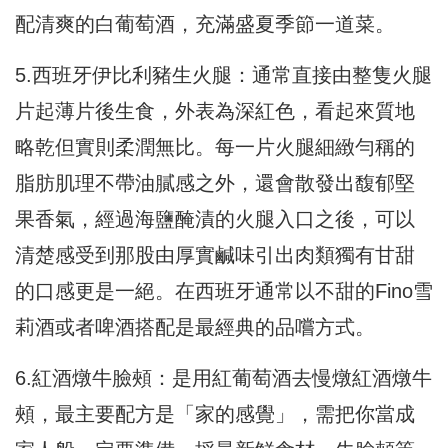
配清爽的白葡萄酒，充滿盛夏季節一道菜。
5.西班牙伊比利豬生火腿：通常直接由整隻火腿
片起薄片後生食，外表為深紅色，看起來質地
略乾但實則柔潤無比。每一片火腿細緻勻稱的
脂肪肌理不帶油膩感之外，還會散發出馥郁堅
果香氣，經過海鹽醃漬的火腿入口之後，可以
清楚感受到那股由厚實鹹味引出肉類獨有甘甜
的口感更是一絕。在西班牙通常以不甜的Fino雪
莉酒或者啤酒搭配是最經典的品嚐方式。
6.紅酒燉牛臉頰：是用紅葡萄酒去慢燉紅酒燉牛
頰，最主要配方是「家的感覺」，需把你當成