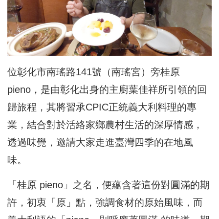
位彰化市南瑤路141號（南瑤宮）旁桂原
pieno，是由彰化出身的主廚葉佳祥所引領的回
歸旅程，其將習承CPIC正統義大利料理的專
業，結合對於活絡家鄉農村生活的深厚情感，
透過味覺，邀請大家走進臺灣四季的在地風
味。
「桂原 pieno」之名，便蘊含著這份對圓滿的期
許，初衷「原」點，強調食材的原始風味，而