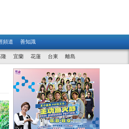
經頻道
善知識
基隆
宜蘭
花蓮
台東
離島