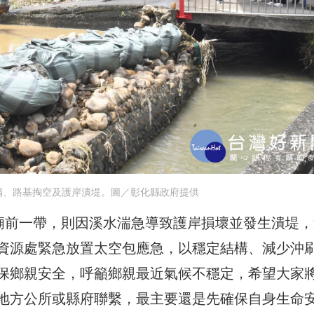
塌、路基掏空及護岸潰堤。圖／彰化縣政府提供
公廟前一帶，則因溪水湍急導致護岸損壞並發生潰堤，
資源處緊急放置太空包應急，以穩定結構、減少沖
保鄉親安全，呼籲鄉親最近氣候不穩定，希望大家
地方公所或縣府聯繫，最主要還是先確保自身生命