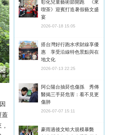
彰化兒童藝術節開跑 《來
喫茶》迎賓打造暑假藝文盛
宴
2026-07-18 15:05
搭台灣好行跑水求財線享優
惠 享受沿線特色景點與在
地文化
2026-07-13 22:25
阿公陽台抽菸也傷孫 秀傳
醫揭三手菸危害：看不見更
傷肺
因
2026-07-07 15:11
覆蓋
來，
豪雨過後文蛤大規模暴斃