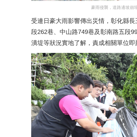
豪雨侵襲，道路邊坡崩
受連日豪大雨影響傳出災情，彰化縣長
段262巷、中山路749巷及彰南路五段
潰堤等狀況實地了解，責成相關單位即