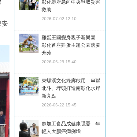
另
彰化縣府急向中央爭取災害
救助
2026-07-02 12:10
民安
雞蛋王國變身親子新樂園
彰化首座雞蛋主題公園落腳
芳苑
2026-06-29 15:40
東螺溪文化綠廊啟用 串聯
北斗、埤頭打造南彰化水岸
新亮點
2026-06-22 15:45
超加工食品成健康隱憂 年
輕人大腸癌病例增