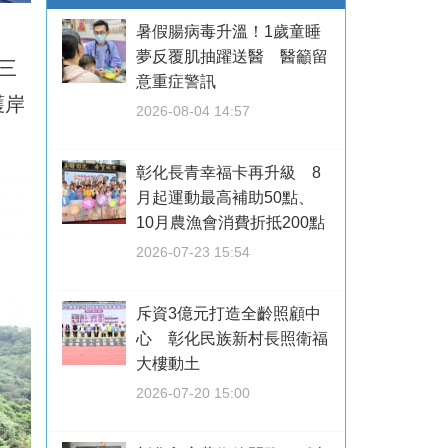
暑假腸病毒升溫！1歲童睡
夢反覆肌抽躍送醫 醫籲留
三
意重症警訊
護岸
2026-08-04 14:57
彰化長青幸福卡再升級 8
月起運動最高補助50點、
10月農漁會消費折抵200點
2026-07-23 15:54
斥資3億元打造全齡照顧中
心 彰化民族新村長照衛福
大樓動土
2026-07-20 15:00