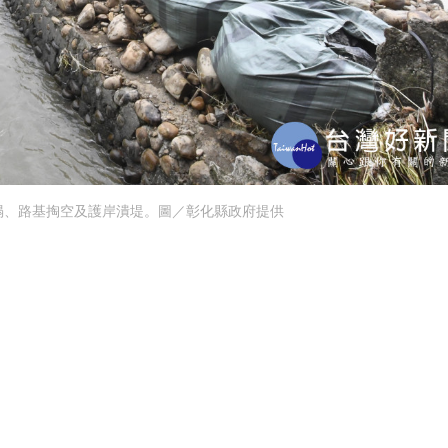
塌、路基掏空及護岸潰堤。圖／彰化縣政府提供