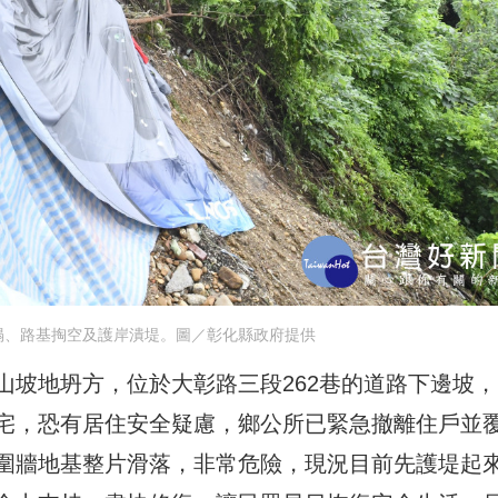
塌、路基掏空及護岸潰堤。圖／彰化縣政府提供
山坡地坍方，位於大彰路三段262巷的道路下邊坡，
宅，恐有居住安全疑慮，鄉公所已緊急撤離住戶並
圍牆地基整片滑落，非常危險，現況目前先護堤起