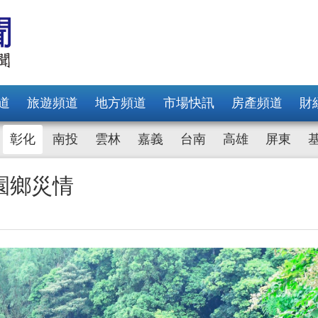
道
旅遊頻道
地方頻道
市場快訊
房產頻道
財
彰化
南投
雲林
嘉義
台南
高雄
屏東
園鄉災情