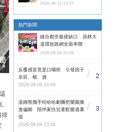
2026-06-12 13:37
熱門新聞
縫合都市最後缺口 員林大
道環狀路網全面串聯
2026-08-04 20:49
反覆感冒竟是口咽癌 引發因子
/
2
非菸、檳、酒
2026-08-06 18:49
這
湯姆熊攜手哇哈哈劇團把樂園搬
/
刷。
3
進偏鄉 陪伴家扶兒童歡樂過暑
將排
假
2026-08-04 23:36
安