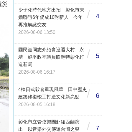
握災
少子化時代地方出招！彰化市未
/
4
婚聯誼6年促成10對新人 今年
再推解謎交友
2026-08-06 13:50
國民黨同志介紹會巡迴大村、永
/
5
靖 魏平政率議員盼翻轉彰化打
造新局
2026-08-06 16:17
4棟日式穀倉重現風華 田中歷史
/
6
建築修復竣工打造文化新亮點
2026-08-05 16:18
彰化市立管弦樂團赴紐西蘭演
/
7
出 以音樂外交傳遞台灣之聲