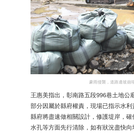
豪雨侵襲，道路邊坡崩
王惠美指出，彰南路五段996巷土地
部分因屬於縣府權責，現場已指示水利
縣府將盡速做相關設計，修護堤岸，確
水孔等方面先行清除，如有狀況盡快向