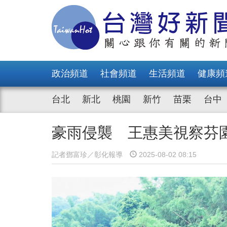
政治頻道
社會頻道
生活頻道
健康頻
台北
新北
桃園
新竹
苗栗
台中
豪雨侵襲 王惠美視察芬
記者鄧富珍／彰化報導
2025-08-02 08:15