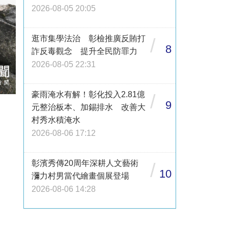
2026-08-05 20:05
逛市集學法治 彰檢推廣反賄打
/
8
詐反毒觀念 提升全民防罪力
2026-08-05 22:31
豪雨淹水有解！彰化投入2.81億
/
9
元整治板本、加錫排水 改善大
村秀水積淹水
2026-08-06 17:12
彰濱秀傳20周年深耕人文藝術
/
10
瀰力村男當代繪畫個展登場
2026-08-06 14:28