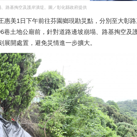
塌、路基掏空及護岸潰堤。圖／彰化縣政府提供
王惠美1日下午前往芬園鄉現勘災點，分別至大彰路
996巷土地公廟前，針對道路邊坡崩塌、路基掏空及
刻展開處置，避免災情進一步擴大。