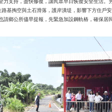
全力支持，盡快修復，讓民眾早日恢復安全生活。
發生路基掏空與土石滑落，護岸潰堤，影響下方住戶安
也請鄉公所儘早提報，先緊急加設鋼軌樁，確保居