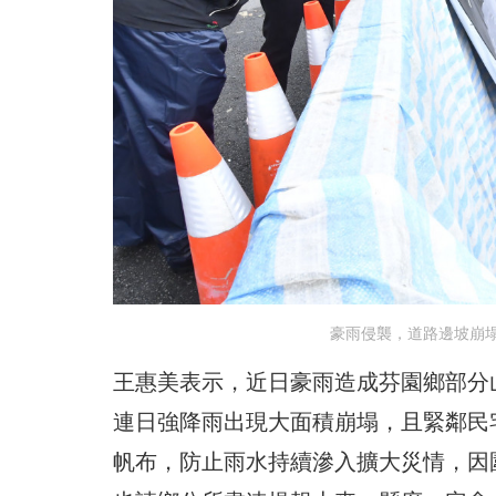
豪雨侵襲，道路邊坡崩
王惠美表示，近日豪雨造成芬園鄉部分
連日強降雨出現大面積崩塌，且緊鄰民
帆布，防止雨水持續滲入擴大災情，因