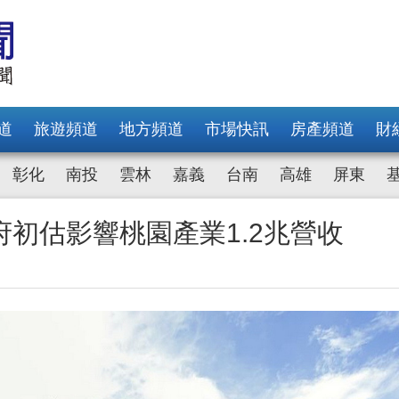
道
旅遊頻道
地方頻道
市場快訊
房產頻道
財
彰化
南投
雲林
嘉義
台南
高雄
屏東
初估影響桃園產業1.2兆營收