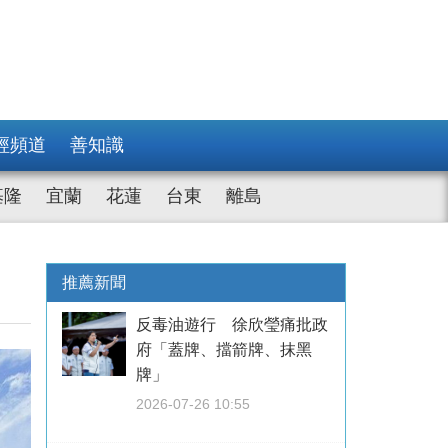
經頻道
善知識
基隆
宜蘭
花蓮
台東
離島
推薦新聞
反毒油遊行 徐欣瑩痛批政
府「蓋牌、擋箭牌、抹黑
牌」
2026-07-26 10:55