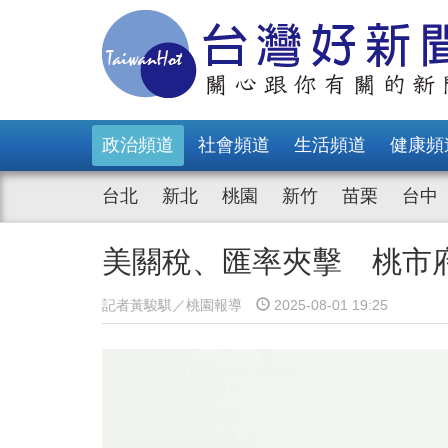
政治頻道
社會頻道
生活頻道
健康頻
台北
新北
桃園
新竹
苗栗
台中
美關稅、匯率夾擊 桃市府
記者黃駿騏／桃園報導
2025-08-01 19:25