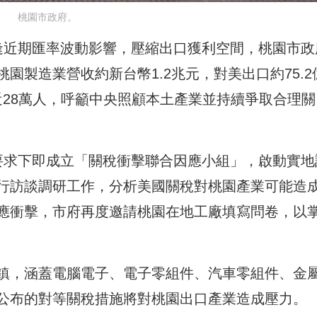
桃園市政府。
適逢近期匯率波動影響，壓縮出口獲利空間，桃園市政
園製造業營收約新台幣1.2兆元，對美出口約75.2
數近28萬人，呼籲中央照顧本土產業並持續爭取合理關
要求下即成立「關稅衝擊聯合因應小組」，啟動實地
行訪談調研工作，分析美國關稅對桃園產業可能造
應衝擊，市府再度邀請桃園在地工廠填寫問卷，以
鎮，涵蓋電腦電子、電子零組件、汽車零組件、金
公布的對等關稅措施將對桃園出口產業造成壓力。