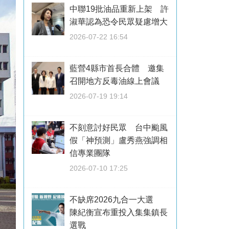
中聯19批油品重新上架 許
淑華認為恐令民眾疑慮增大
2026-07-22 16:54
藍營4縣市首長合體 邀集
召開地方反毒油線上會議
2026-07-19 19:14
不刻意討好民眾 台中颱風
假「神預測」盧秀燕強調相
信專業團隊
2026-07-10 17:25
不缺席2026九合一大選
陳紀衡宣布重投入集集鎮長
選戰