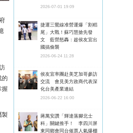
2026-07-01 19:09
府
捷運三鶯線准營運爆「割稻
億
尾」大戰！蘇巧慧搶先發
文 藍營怒轟：趁侯友宜出
國搞偷襲
2026-06-24 11:28
訪
侯友宜率團赴美芝加哥參訪
成的
交流 會見美方政商代表深
掌握
化台美產業連結
2026-06-22 16:00
屬製
蔣萬安讚「輝達落腳北士
科」關鍵推手！ 李四川屏
東同鄉會同台催票人氣爆棚