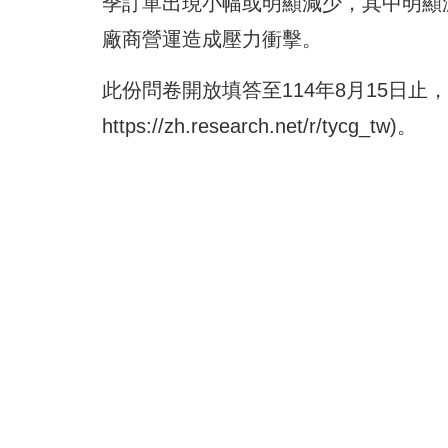
季訂單出現小幅或明顯減少，其中明顯
廠商營運造成壓力衝擊。
此份問卷開放填答至114年8月15日止，
https://zh.research.net/r/tycg_tw
)。