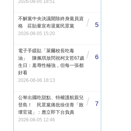
2026-08-05 18:51
不解黨中央決議開除終身黨員資
/
5
格 莊貽量宣布退黨民眾黨
2026-08-05 15:20
電子手鐶貼「萊爾校長吃毒
/
6
油」 陳佩琪放閃祝柯文哲67歲
生日：羞辱性極強，但每一張都
好看
2026-08-06 18:13
公帑出國吃甜點、特權護航親兒
/
7
登島！ 民眾黨痛批徐佳青「敗
壞官箴」：應立即下台負責
2026-08-05 12:46