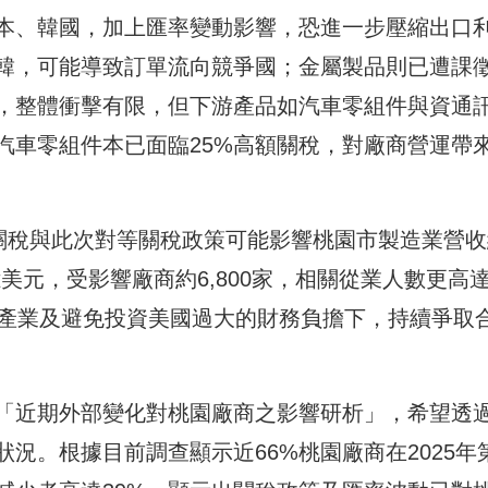
日本、韓國，加上匯率變動影響，恐進一步壓縮出口
韓，可能導致訂單流向競爭國；金屬製品則已遭課
高，整體衝擊有限，但下游產品如汽車零組件與資通
汽車零組件本已面臨25%高額關稅，對廠商營運帶
2關稅與此次對等關稅政策可能影響桃園市製造業營收
2億美元，受影響廠商約6,800家，相關從業人數更高
土產業及避免投資美國過大的財務負擔下，持續爭取
「近期外部變化對桃園廠商之影響研析」，希望透
況。根據目前調查顯示近66%桃園廠商在2025年