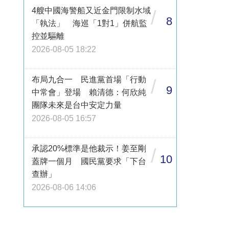
4艘中國海警船又近金門限制水域
/
8
「執法」 海巡「1對1」併航監
控並驅離
2026-08-05 18:22
布局九合一 民進黨首場「行動
/
9
中常會」登場 賴清德：何欣純
團隊未來是台中安定力量
2026-08-05 16:57
承認20%標準是他裁示！姜至剛
/
10
蓋牌一個月 國民黨要求「下台
查辦」
2026-08-06 14:06