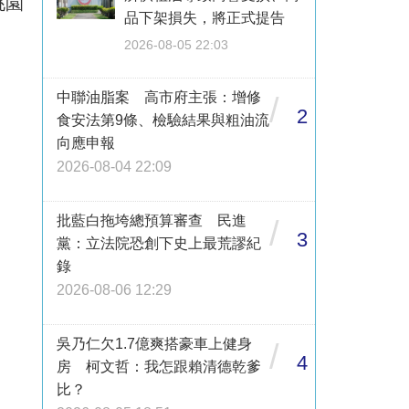
桃園
品下架損失，將正式提告
2026-08-05 22:03
中聯油脂案 高市府主張：增修
/
2
食安法第9條、檢驗結果與粗油流
向應申報
2026-08-04 22:09
批藍白拖垮總預算審查 民進
/
3
黨：立法院恐創下史上最荒謬紀
錄
2026-08-06 12:29
吳乃仁欠1.7億爽搭豪車上健身
/
4
房 柯文哲：我怎跟賴清德乾爹
比？