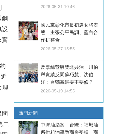
利
2026-05-31 10:46
徵鋼
國民黨彰化市長初選女將表
訊設
態 主張公平民調、藍白合
來實
作拚整合
2026-05-27 15:55
約
反擊綠營酸雙北共治 川伯
舉實績反問蘇巧慧、沈伯
達近
洋：台獨黨綱要不要修？
合理
2026-05-19 14:55
過問
熱門新聞
第二
中聯油脂案 台糖︰福懋油
所供粗油導致商譽受損、商