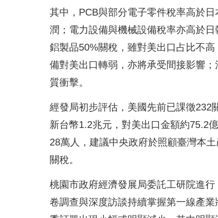
其中，PCB與部分電子零件稅率高於
潤；電力設備與機械設備稅率亦高於日
鋁製品50%關稅，雖對美出口占比不
備對美出口轉弱，亦將承受間接影響；
質衝擊。
經發局初步評估，美國先前已課徵23
新台幣1.2兆元，對美出口金額約75.
28萬人，建議中央政府於照顧臺灣本
關稅。
桃園市政府經濟發展局委託工研院進行
卷調查與深度訪談持續掌握第一線產業狀