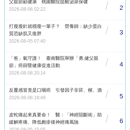
父親節顧健康 桃園醫院提醒泌尿保健
/
2
2026-08-06 02:22
打瘦瘦針就穩瘦一輩子？ 營養師：缺少蛋白
/
3
質恐缺肌又復胖
2026-08-05 07:40
「爸」氣守護！ 臺南醫院舉辦「勇.健父親
/
4
節」癌篩暨健康促進活動
2026-08-06 20:14
反覆感冒竟是口咽癌 引發因子非菸、檳、酒
/
5
2026-08-06 18:49
皮蛇痛起來真要命！ 醫：「神經阻斷術」助
/
6
緩解疼痛、降低皰疹後神經痛風險
2026-08-05 15:05