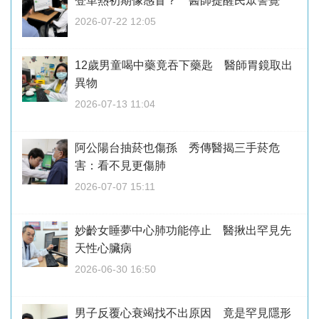
登革熱初期像感冒？ 醫師提醒民眾警覺
2026-07-22 12:05
12歲男童喝中藥竟吞下藥匙 醫師胃鏡取出
異物
2026-07-13 11:04
阿公陽台抽菸也傷孫 秀傳醫揭三手菸危
害：看不見更傷肺
2026-07-07 15:11
妙齡女睡夢中心肺功能停止 醫揪出罕見先
天性心臟病
2026-06-30 16:50
男子反覆心衰竭找不出原因 竟是罕見隱形