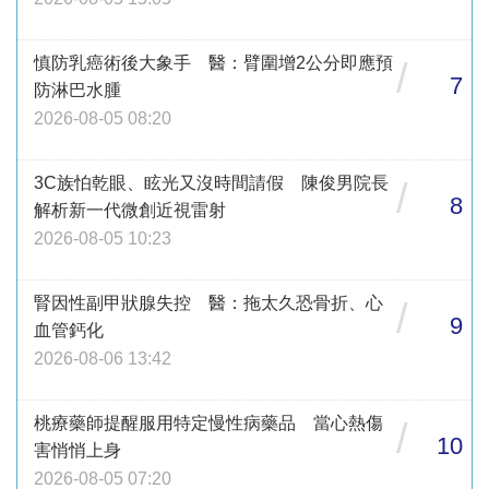
慎防乳癌術後大象手 醫：臂圍增2公分即應預
/
7
防淋巴水腫
2026-08-05 08:20
3C族怕乾眼、眩光又沒時間請假 陳俊男院長
/
8
解析新一代微創近視雷射
2026-08-05 10:23
腎因性副甲狀腺失控 醫：拖太久恐骨折、心
/
9
血管鈣化
2026-08-06 13:42
桃療藥師提醒服用特定慢性病藥品 當心熱傷
/
10
害悄悄上身
2026-08-05 07:20