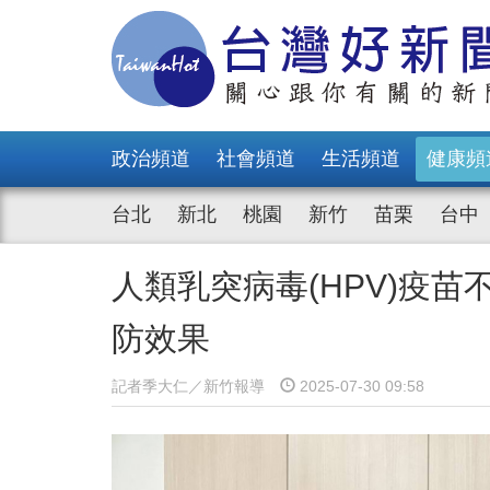
政治頻道
社會頻道
生活頻道
健康頻
台北
新北
桃園
新竹
苗栗
台中
人類乳突病毒(HPV)疫
防效果
記者季大仁／新竹報導
2025-07-30 09:58