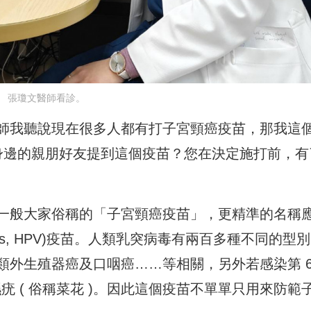
張瓊文醫師看診。
師我聽說現在很多人都有打子宮頸癌疫苗，那我這
身邊的親朋好友提到這個疫苗？您在決定施打前，有
一般大家俗稱的「子宮頸癌疫苗」，更精準的名稱
 Virus, HPV)疫苗。人類乳突病毒有兩百多種不同的型
類外生殖器癌及口咽癌……等相關，另外若感染第 
疣 ( 俗稱菜花 )。因此這個疫苗不單單只用來防範