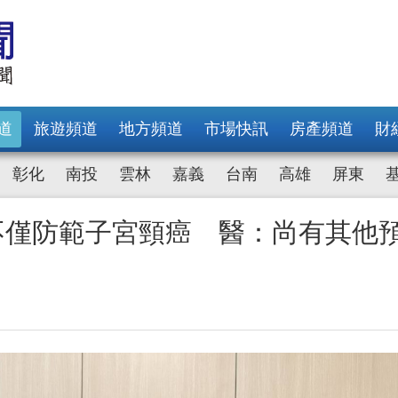
道
旅遊頻道
地方頻道
市場快訊
房產頻道
財
彰化
南投
雲林
嘉義
台南
高雄
屏東
苗不僅防範子宮頸癌 醫：尚有其他