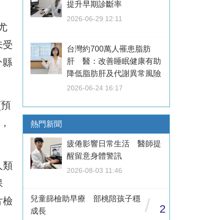
提升早期診斷率
2026-06-29 12:11
尤
未受
台灣約700萬人罹患脂肪
分縣
肝 醫：改善睡眠健康有助
降低脂肪肝及代謝異常風險
2026-06-24 16:17
(預
主，
熱門新聞
疲倦影響日常生活 醫師提
醒留意身體警訊
人類
2026-08-03 11:46
保
兒童篩檢助早療 部桃陪孩子穩
片檢
/
2
成長