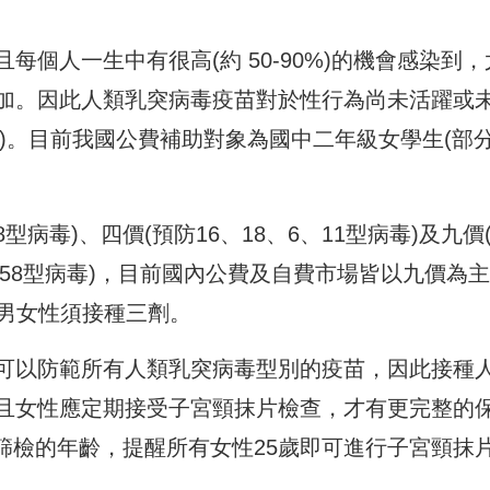
個人一生中有很高(約 50-90%)的機會感染到，
加。因此人類乳突病毒疫苗對於性行為尚未活躍或
 )。目前我國公費補助對象為國中二年級女學生(部
型病毒)、四價(預防16、18、6、11型病毒)及九價
、52、58型病毒)，目前國內公費及自費市場皆以九價為
5歲男女性須接種三劑。
可以防範所有人類乳突病毒型別的疫苗，因此接種
且女性應定期接受子宮頸抹片檢查，才有更完整的
癌症篩檢的年齡，提醒所有女性25歲即可進行子宮頸抹