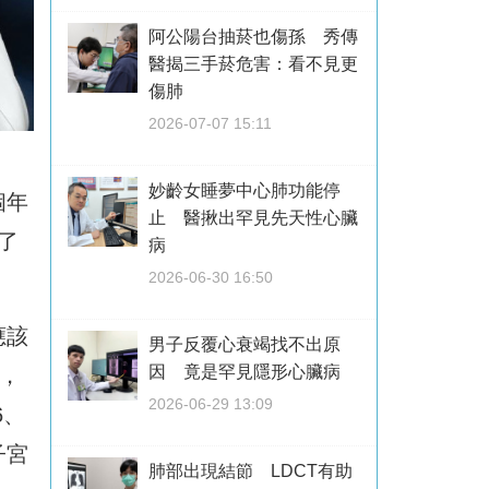
阿公陽台抽菸也傷孫 秀傳
醫揭三手菸危害：看不見更
傷肺
2026-07-07 15:11
妙齡女睡夢中心肺功能停
個年
止 醫揪出罕見先天性心臟
了
病
2026-06-30 16:50
應該
男子反覆心衰竭找不出原
因 竟是罕見隱形心臟病
別，
2026-06-29 13:09
6、
子宮
肺部出現結節 LDCT有助