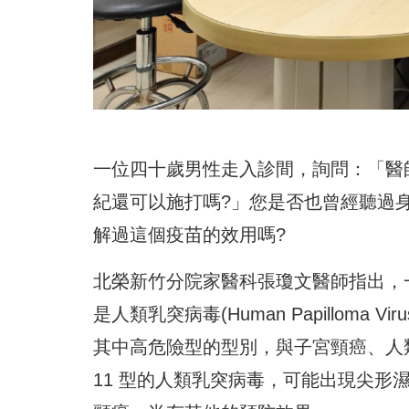
一位四十歲男性走入診間，詢問：「醫
紀還可以施打嗎?」您是否也曾經聽過
解過這個疫苗的效用嗎?
北榮新竹分院家醫科張瓊文醫師指出，
是人類乳突病毒(Human Papilloma
其中高危險型的型別，與子宮頸癌、人
11 型的人類乳突病毒，可能出現尖形濕