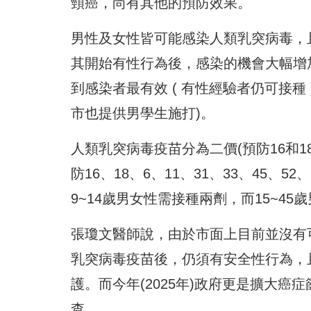
頸癌，尚有其他的預防效果。
男性及女性皆可能感染人類乳突病毒，且每
其開始有性行為後，感染的機會大幅增
到感染者最有效 ( 有性經驗者仍可接種
市也提供男學生施打)。
人類乳突病毒疫苗分為二價(預防16和18
防16、18、6、11、31、33、45
9~14歲男女性需接種兩劑，而15~4
張瓊文醫師說，由於市面上目前並沒有
乳突病毒疫苗後，仍須有安全性行為，
護。而今年(2025年)政府更是擴大
查。