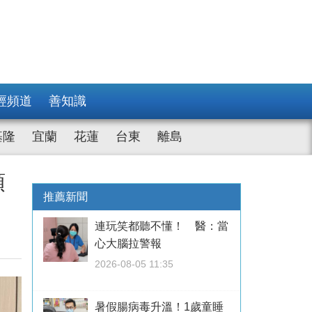
經頻道
善知識
基隆
宜蘭
花蓮
台東
離島
預
推薦新聞
連玩笑都聽不懂！ 醫：當
心大腦拉警報
2026-08-05 11:35
暑假腸病毒升溫！1歲童睡