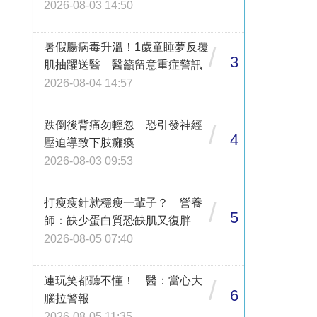
2026-08-03 14:50
暑假腸病毒升溫！1歲童睡夢反覆
/
3
肌抽躍送醫 醫籲留意重症警訊
2026-08-04 14:57
跌倒後背痛勿輕忽 恐引發神經
/
4
壓迫導致下肢癱瘓
2026-08-03 09:53
打瘦瘦針就穩瘦一輩子？ 營養
/
5
師：缺少蛋白質恐缺肌又復胖
2026-08-05 07:40
連玩笑都聽不懂！ 醫：當心大
/
6
腦拉警報
2026-08-05 11:35