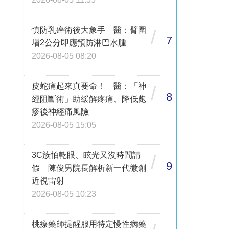
慎防乳癌術後大象手 醫：臂圍
/
7
增2公分即應預防淋巴水腫
2026-08-05 08:20
皮蛇痛起來真要命！ 醫：「神
/
8
經阻斷術」助緩解疼痛、降低皰
疹後神經痛風險
2026-08-05 15:05
3C族怕乾眼、眩光又沒時間請
/
9
假 陳俊男院長解析新一代微創
近視雷射
2026-08-05 10:23
桃療藥師提醒服用特定慢性病藥