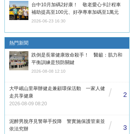
台中10月加碼2好康！ 敬老愛心卡計程車
補助提高至100元、好孕專車加碼至1萬元
2026-06-23 16:30
熱門新聞
跌倒是長輩健康致命殺手！ 醫籲：肌力和
平衡訓練是預防關鍵
2026-08-08 12:10
大甲岷山里舉辦健走兼顧環保活動 一家人健
/
2
走共享健康
2026-08-09 08:20
泥醉男脫序見警舉手投降 警實施保護管束並
/
3
依法究辦