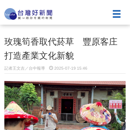
玫瑰筍香取代菸草 豐原客庄
打造產業文化新貌
記者王文吉／台中報導
2025-07-19 15:46