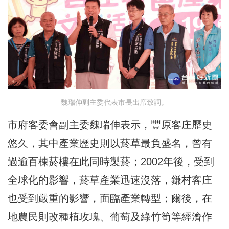
魏瑞伸副主委代表市長出席致詞。
市府客委會副主委魏瑞伸表示，豐原客庄歷史
悠久，其中產業歷史則以菸草最負盛名，曾有
過逾百棟菸樓在此同時製菸；2002年後，受到
全球化的影響，菸草產業迅速沒落，鎌村客庄
也受到嚴重的影響，面臨產業轉型；爾後，在
地農民則改種植玫瑰、葡萄及綠竹筍等經濟作