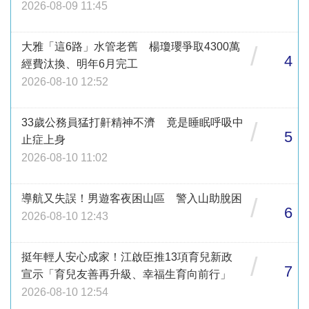
2026-08-09 11:45
大雅「這6路」水管老舊 楊瓊瓔爭取4300萬
/
4
經費汰換、明年6月完工
2026-08-10 12:52
33歲公務員猛打鼾精神不濟 竟是睡眠呼吸中
/
5
止症上身
2026-08-10 11:02
導航又失誤！男遊客夜困山區 警入山助脫困
/
6
2026-08-10 12:43
挺年輕人安心成家！江啟臣推13項育兒新政
/
7
宣示「育兒友善再升級、幸福生育向前行」
2026-08-10 12:54