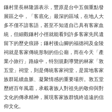
鎌村里長林隆源表示，豐原是台中五個重點發
展區之中，「客底化」最深的區域，在地人大
多不僅不諳客語，甚至不知道自己具有客家血
統，但細觀鎌村小徑就能看到許多客家先民遺
留下的歷史痕跡；鎌村後山腳的福德祠及金陵
祠就是客家傳統形制的伯公廟，而在今天「產
業小旅行」路線中，特別規劃導覽的林家「敦
五堂」祠堂，則是傳統客家祠堂，是當地客家
族群延續血脈、凝聚情感的重要場所。敦五堂
歷經百年風霜，承載著族人對祖先的敬仰與對
文化的傳承精神，展現客家族群慎終追遠的信
仰文化。