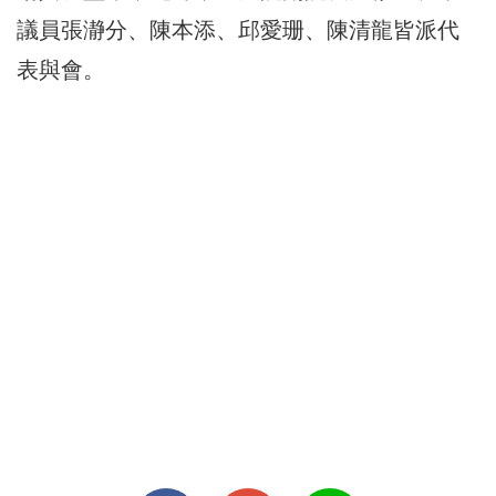
議員張瀞分、陳本添、邱愛珊、陳清龍皆派代
表與會。