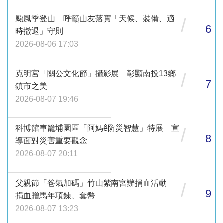
颱風季登山 呼籲山友落實「天候、裝備、適
/
6
時撤退」守則
2026-08-06 17:03
克明宮「關公文化節」攝影展 彰顯南投13鄉
/
7
鎮市之美
2026-08-07 19:46
科博館車籠埔園區「阿媽ê防災智慧」特展 宣
/
8
導面對災害重要觀念
2026-08-07 20:11
父親節「爸氣加碼」竹山紫南宮辦捐血活動
/
9
捐血贈馬年項鍊、套幣
2026-08-07 13:23