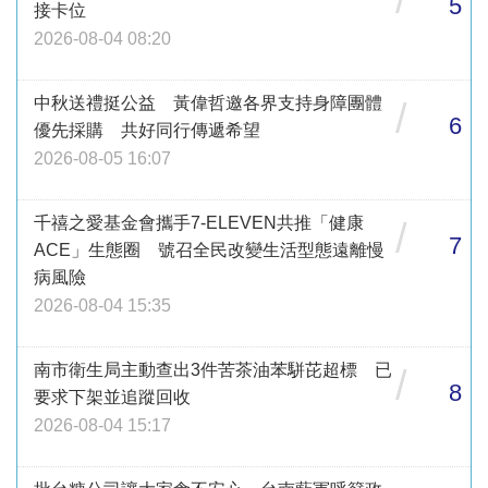
5
接卡位
2026-08-04 08:20
中秋送禮挺公益 黃偉哲邀各界支持身障團體
/
6
優先採購 共好同行傳遞希望
2026-08-05 16:07
千禧之愛基金會攜手7-ELEVEN共推「健康
/
7
ACE」生態圈 號召全民改變生活型態遠離慢
病風險
2026-08-04 15:35
南市衛生局主動查出3件苦茶油苯駢芘超標 已
/
8
要求下架並追蹤回收
2026-08-04 15:17