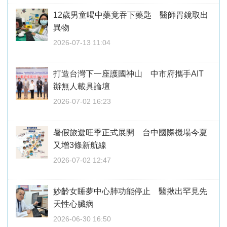
12歲男童喝中藥竟吞下藥匙 醫師胃鏡取出
異物
2026-07-13 11:04
打造台灣下一座護國神山 中市府攜手AIT
辦無人載具論壇
2026-07-02 16:23
暑假旅遊旺季正式展開 台中國際機場今夏
又增3條新航線
2026-07-02 12:47
妙齡女睡夢中心肺功能停止 醫揪出罕見先
天性心臟病
2026-06-30 16:50