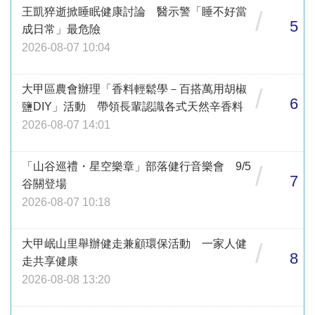
王凱猝逝掀睡眠健康討論 醫示警「睡不好當
/
5
成日常」最危險
2026-08-07 10:04
大甲區農會辦理「香料輕鬆學－百搭萬用胡椒
/
6
鹽DIY」活動 帶領長輩認識各式天然辛香料
2026-08-07 14:01
「山谷巡禮・星空樂章」部落健行音樂會 9/5
/
7
谷關登場
2026-08-07 10:18
大甲岷山里舉辦健走兼顧環保活動 一家人健
/
8
走共享健康
2026-08-08 13:20