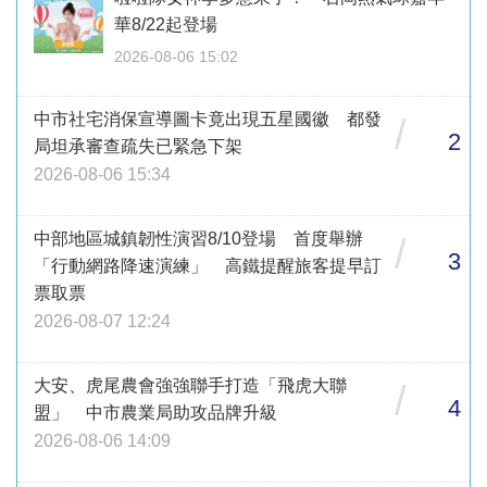
華8/22起登場
2026-08-06 15:02
中市社宅消保宣導圖卡竟出現五星國徽 都發
/
2
局坦承審查疏失已緊急下架
2026-08-06 15:34
中部地區城鎮韌性演習8/10登場 首度舉辦
/
3
「行動網路降速演練」 高鐵提醒旅客提早訂
票取票
2026-08-07 12:24
大安、虎尾農會強強聯手打造「飛虎大聯
/
4
盟」 中市農業局助攻品牌升級
2026-08-06 14:09