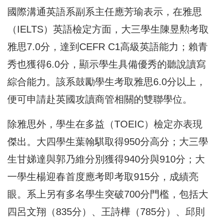
國際溝通英語系副系主任應芳瑜表示，在雅思
（IELTS）英語檢定方面，大三學生陳昱勲考取
雅思7.0分，達到CEFR C1高級英語能力；賴青
秀也獲得6.0分，顯示學生具備優秀的聽說讀寫
綜合能力。該系鼓勵學生考取雅思6.0分以上，
便可申請赴英國攻讀商管相關的雙聯學位。
除雅思外，學生在多益（TOEIC）檢定亦表現
傑出。大四學生葉翰騏取得950分高分；大三學
生甘娣達與郭乃維分別獲得940分與910分；大
一學生楊迎春首度應考即考取915分，成績亮
眼。系上另有多名學生突破700分門檻，包括大
四呂文翔（835分）、王詩樺（785分）、邱則