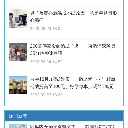
男子反覆心衰竭找不出原因 竟是罕見隱形
心臟病
2026-06-29 13:09
200萬傳家金飾險成垃圾！ 東勢清潔隊員
30分鐘神速尋獲
2026-06-24 14:59
台中10月加碼2好康！ 敬老愛心卡計程車
補助提高至100元、好孕專車加碼至1萬元
2026-06-23 16:30
熱門新聞
啦啦隊女神李多慧來了！ 石岡熱氣球嘉年