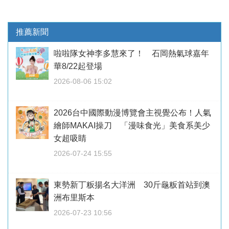
推薦新聞
啦啦隊女神李多慧來了！ 石岡熱氣球嘉年
華8/22起登場
2026-08-06 15:02
2026台中國際動漫博覽會主視覺公布！人氣
繪師MAKAI操刀 「漫味食光」美食系美少
女超吸睛
2026-07-24 15:55
東勢新丁粄揚名大洋洲 30斤龜粄首站到澳
洲布里斯本
2026-07-23 10:56