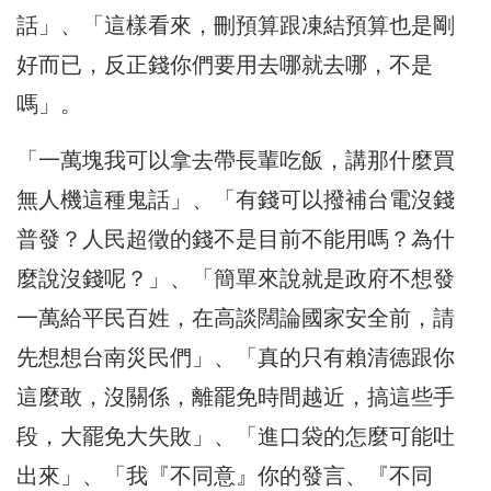
話」、「這樣看來，刪預算跟凍結預算也是剛
好而已，反正錢你們要用去哪就去哪，不是
嗎」。
「一萬塊我可以拿去帶長輩吃飯，講那什麼買
無人機這種鬼話」、「有錢可以撥補台電沒錢
普發？人民超徵的錢不是目前不能用嗎？為什
麼說沒錢呢？」、「簡單來說就是政府不想發
一萬給平民百姓，在高談闊論國家安全前，請
先想想台南災民們」、「真的只有賴清德跟你
這麼敢，沒關係，離罷免時間越近，搞這些手
段，大罷免大失敗」、「進口袋的怎麼可能吐
出來」、「我『不同意』你的發言、『不同