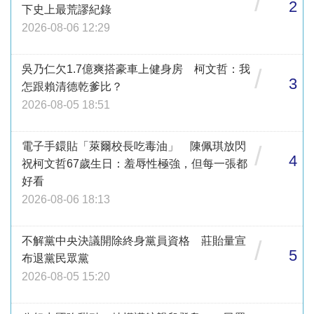
/
2
下史上最荒謬紀錄
2026-08-06 12:29
吳乃仁欠1.7億爽搭豪車上健身房 柯文哲：我
/
3
怎跟賴清德乾爹比？
2026-08-05 18:51
電子手鐶貼「萊爾校長吃毒油」 陳佩琪放閃
/
4
祝柯文哲67歲生日：羞辱性極強，但每一張都
好看
2026-08-06 18:13
不解黨中央決議開除終身黨員資格 莊貽量宣
/
5
布退黨民眾黨
2026-08-05 15:20