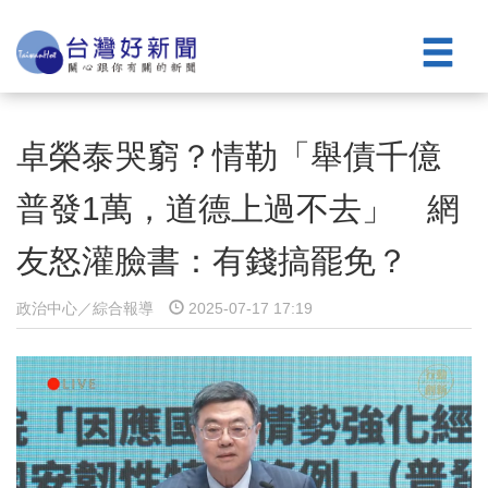
卓榮泰哭窮？情勒「舉債千億
普發1萬，道德上過不去」 網
友怒灌臉書：有錢搞罷免？
政治中心／綜合報導
2025-07-17 17:19