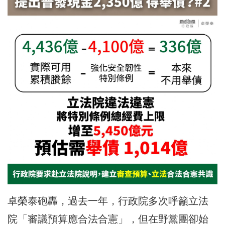
卓榮泰砲轟，過去一年，行政院多次呼籲立法
院「審議預算應合法合憲」，但在野黨團卻始