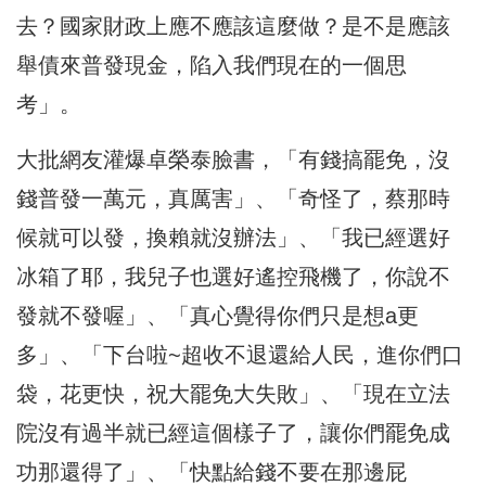
去？國家財政上應不應該這麼做？是不是應該
舉債來普發現金，陷入我們現在的一個思
考」。
大批網友灌爆卓榮泰臉書，「有錢搞罷免，沒
錢普發一萬元，真厲害」、「奇怪了，蔡那時
候就可以發，換賴就沒辦法」、「我已經選好
冰箱了耶，我兒子也選好遙控飛機了，你說不
發就不發喔」、「真心覺得你們只是想a更
多」、「下台啦~超收不退還給人民，進你們口
袋，花更快，祝大罷免大失敗」、「現在立法
院沒有過半就已經這個樣子了，讓你們罷免成
功那還得了」、「快點給錢不要在那邊屁