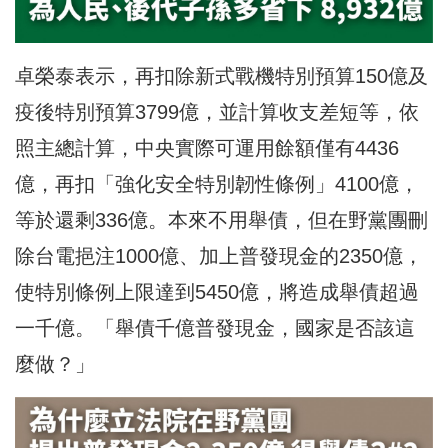
卓榮泰表示，再扣除新式戰機特別預算150億及
疫後特別預算3799億，並計算收支差短等，依
照主總計算，中央實際可運用餘額僅有4436
億，再扣「強化安全特別韌性條例」4100億，
等於還剩336億。本來不用舉債，但在野黨團刪
除台電挹注1000億、加上普發現金的2350億，
使特別條例上限達到5450億，將造成舉債超過
一千億。「舉債千億普發現金，國家是否該這
麼做？」