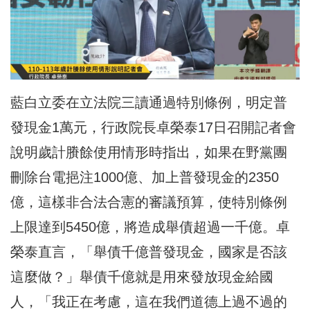
藍白立委在立法院三讀通過特別條例，明定普
發現金1萬元，行政院長卓榮泰17日召開記者會
說明歲計賸餘使用情形時指出，如果在野黨團
刪除台電挹注1000億、加上普發現金的2350
億，這樣非合法合憲的審議預算，使特別條例
上限達到5450億，將造成舉債超過一千億。卓
榮泰直言，「舉債千億普發現金，國家是否該
這麼做？」舉債千億就是用來發放現金給國
人，「我正在考慮，這在我們道德上過不過的