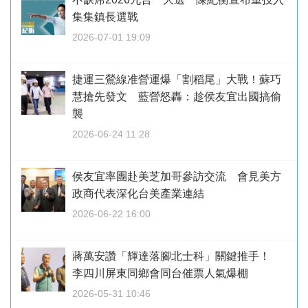
集集鎮長選戰
2026-07-01 19:09
捷運三鶯線准營運爆「割稻尾」大戰！蘇巧
慧搶先發文 藍營怒轟：趁侯友宜出國搞偷
襲
2026-06-24 11:28
侯友宜率團赴美芝加哥參訪交流 會見美方
政商代表深化台美產業連結
2026-06-22 16:00
蔣萬安讚「輝達落腳北士科」關鍵推手！
李四川屏東同鄉會同台催票人氣爆棚
2026-05-31 10:46