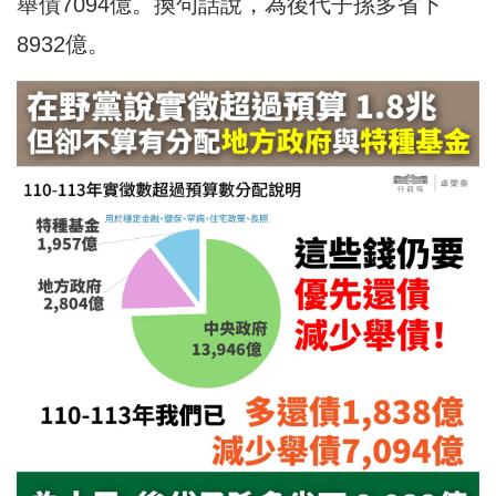
舉債7094億。換句話說，為後代子孫多省下
8932億。