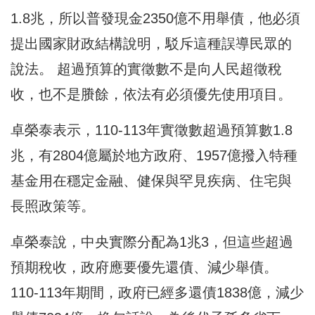
1.8兆，所以普發現金2350億不用舉債，他必須
提出國家財政結構說明，駁斥這種誤導民眾的
說法。 超過預算的實徵數不是向人民超徵稅
收，也不是賸餘，依法有必須優先使用項目。
卓榮泰表示，110-113年實徵數超過預算數1.8
兆，有2804億屬於地方政府、1957億撥入特種
基金用在穩定金融、健保與罕見疾病、住宅與
長照政策等。
卓榮泰說，中央實際分配為1兆3，但這些超過
預期稅收，政府應要優先還債、減少舉債。
110-113年期間，政府已經多還債1838億，減少