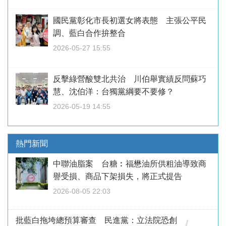
國民黨彰化市長初選女將表態 主張公平民
調、藍白合作拚整合
2026-05-27 15:55
反擊綠營酸雙北共治 川伯舉實績反問蘇巧
慧、沈伯洋：台獨黨綱要不要修？
2026-05-19 14:55
熱門新聞
中聯油脂案 台糖︰福懋油所供粗油導致商
譽受損、商品下架損失，將正式提告
2026-08-05 22:03
批藍白拖垮總預算審查 民進黨：立法院恐創