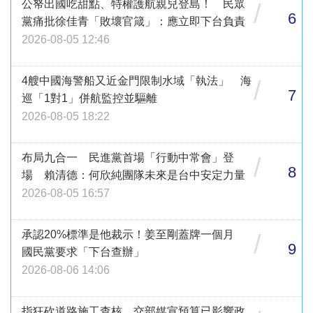
公帑出國吃甜點、特權護航親兒登島！ 民眾
/
6
黨痛批徐佳青「敗壞官箴」：應立即下台負責
2026-08-05 12:46
4艘中國海警船又近金門限制水域「執法」 海
/
7
巡「1對1」併航監控並驅離
2026-08-05 18:22
布局九合一 民進黨首場「行動中常會」登
/
8
場 賴清德：何欣純團隊未來是台中安定力量
2026-08-05 16:57
承認20%標準是他裁示！姜至剛蓋牌一個月
/
9
國民黨要求「下台查辦」
2026-08-06 14:06
指狂砍道路施工查核、交部媒宣預算已影響政