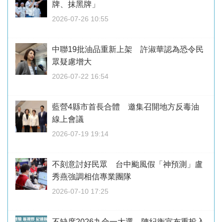
牌、抹黑牌」
2026-07-26 10:55
中聯19批油品重新上架 許淑華認為恐令民
眾疑慮增大
2026-07-22 16:54
藍營4縣市首長合體 邀集召開地方反毒油
線上會議
2026-07-19 19:14
不刻意討好民眾 台中颱風假「神預測」盧
秀燕強調相信專業團隊
2026-07-10 17:25
不缺席2026九合一大選 陳紀衡宣布重投入