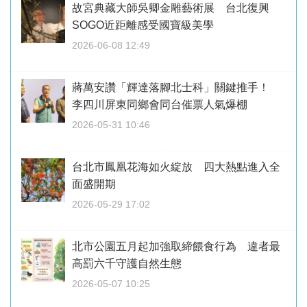
故宮典藏大師吳卿金雕藝術展 台北復興
SOGO近距離感受國寶級美學
2026-06-08 12:49
蔣萬安讚「輝達落腳北士科」關鍵推手！
李四川屏東同鄉會同台催票人氣爆棚
2026-05-31 10:46
台北市鳳凰花海如火綻放 四大熱點進入全
面盛開期
2026-05-29 17:02
北市公園五月起加強取締餵食行為 違者最
高罰六千守護自然生態
2026-05-07 10:25