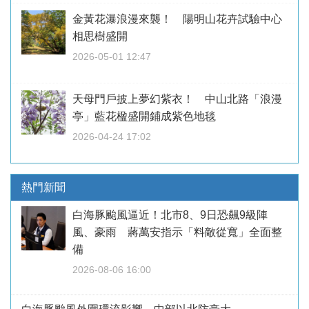
金黃花瀑浪漫來襲！ 陽明山花卉試驗中心
相思樹盛開
2026-05-01 12:47
天母門戶披上夢幻紫衣！ 中山北路「浪漫
亭」藍花楹盛開鋪成紫色地毯
2026-04-24 17:02
熱門新聞
白海豚颱風逼近！北市8、9日恐飆9級陣
風、豪雨 蔣萬安指示「料敵從寬」全面整
備
2026-08-06 16:00