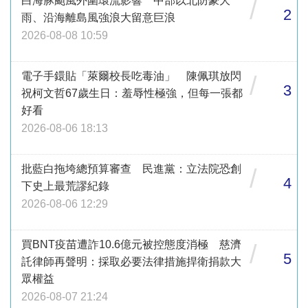
白海豚颱風外圍環流影響 中部以北防豪大
/
2
雨、沿海離島風強浪大留意巨浪
2026-08-08 10:59
電子手鐶貼「萊爾校長吃毒油」 陳佩琪放閃
/
3
祝柯文哲67歲生日：羞辱性極強，但每一張都
好看
2026-08-06 18:13
批藍白拖垮總預算審查 民進黨：立法院恐創
/
4
下史上最荒謬紀錄
2026-08-06 12:29
買BNT疫苗遭詐10.6億元被控態度消極 慈濟
/
5
託律師再聲明：採取必要法律措施捍衛捐款大
眾權益
2026-08-07 21:24