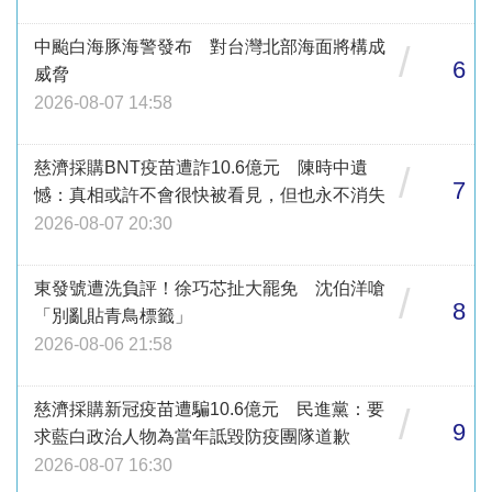
中颱白海豚海警發布 對台灣北部海面將構成
/
6
威脅
2026-08-07 14:58
慈濟採購BNT疫苗遭詐10.6億元 陳時中遺
/
7
憾：真相或許不會很快被看見，但也永不消失
2026-08-07 20:30
東發號遭洗負評！徐巧芯扯大罷免 沈伯洋嗆
/
8
「別亂貼青鳥標籤」
2026-08-06 21:58
慈濟採購新冠疫苗遭騙10.6億元 民進黨：要
/
9
求藍白政治人物為當年詆毀防疫團隊道歉
2026-08-07 16:30