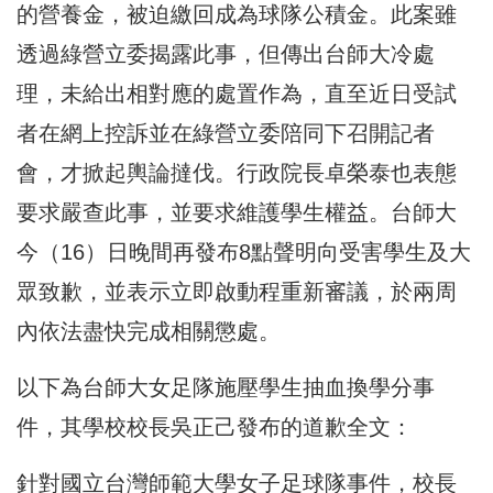
的營養金，被迫繳回成為球隊公積金。此案雖
透過綠營立委揭露此事，但傳出台師大冷處
理，未給出相對應的處置作為，直至近日受試
者在網上控訴並在綠營立委陪同下召開記者
會，才掀起輿論撻伐。行政院長卓榮泰也表態
要求嚴查此事，並要求維護學生權益。台師大
今（16）日晚間再發布8點聲明向受害學生及大
眾致歉，並表示立即啟動程重新審議，於兩周
內依法盡快完成相關懲處。
以下為台師大女足隊施壓學生抽血換學分事
件，其學校校長吳正己發布的道歉全文：
針對國立台灣師範大學女子足球隊事件，校長