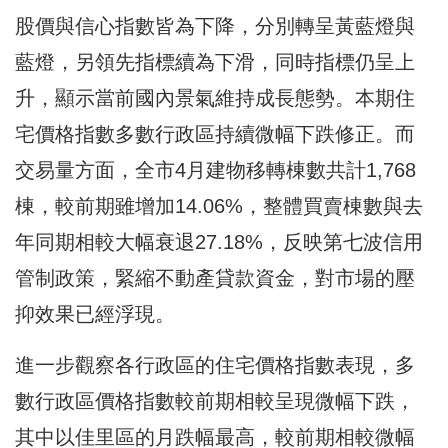
股價與信心指數皆為下降，分別轉呈黃藍燈與
藍燈，另領先指標續為下滑，同時指標仍呈上
升，顯示當前國內景氣維持成長態勢。本期住
宅價格指數多數行政區持續微幅下跌修正。而
交易量方面，全市4月建物移轉棟數共計1,768
棟，較前期雖增加14.06%，整體買賣棟數與去
年同期相較大幅衰退27.18%，反映第七波信用
管制政策，緊縮不動產貸款資金，對市場的壓
抑效果已經浮現。
進一步觀察各行政區的住宅價格指數表現，多
數行政區價格指數較前期相較呈現微幅下跌，
其中以佳里區的月跌幅最高，較前期相較微幅