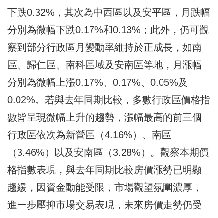
下跌0.32%，其次為中西區以及安平區，月跌幅
分別為微幅下跌0.17%和0.13%；此外，仍可觀
察到部分行政區月變動率維持於正成長，如南
區、歸仁區、南科區域及安南區等地，月漲幅
分別為微幅上漲0.17%、0.17%、0.05%及
0.02%。若與去年同期比較，多數行政區價格指
數皆呈現微幅上升的趨勢，漲幅最高的前三個
行政區依次為新營區（4.16%）、南區
（3.46%）以及安南區（3.28%）。觀察本期價
格指數表現，與去年同期比較房價漲勢已明顯
趨緩，因資金動能受限，市場觀望氛圍濃厚，
進一步壓抑市場交易表現，未來房價走勢仍受