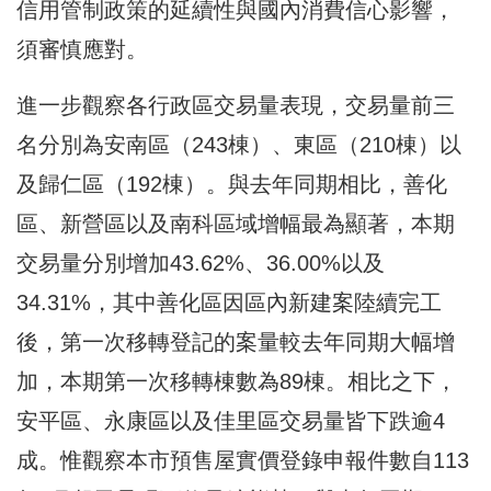
信用管制政策的延續性與國內消費信心影響，
須審慎應對。
進一步觀察各行政區交易量表現，交易量前三
名分別為安南區（243棟）、東區（210棟）以
及歸仁區（192棟）。與去年同期相比，善化
區、新營區以及南科區域增幅最為顯著，本期
交易量分別增加43.62%、36.00%以及
34.31%，其中善化區因區內新建案陸續完工
後，第一次移轉登記的案量較去年同期大幅增
加，本期第一次移轉棟數為89棟。相比之下，
安平區、永康區以及佳里區交易量皆下跌逾4
成。惟觀察本市預售屋實價登錄申報件數自113