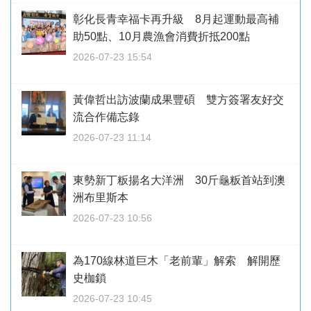
彰化長青幸福卡再升級 8月起運動最高補
助50點、10月農漁會消費折抵200點
2026-07-23 15:54
黃偉哲出訪波蘭成果豐碩 雙方簽署友好交
流合作備忘錄
2026-07-23 11:14
東勢新丁粄揚名大洋洲 30斤龜粄首站到澳
洲布里斯本
2026-07-23 10:56
為170線林道巨木「老前輩」解索 解開歷
史枷鎖
2026-07-23 10:45