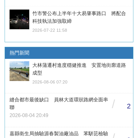
竹市警公布上半年十大易肇事路口 將配合
科技執法加強取締
2026-07-22 11:58
熱門新聞
大林蒲遷村進度穩健推進 安置地街廓道路
成型
2026-08-06 07:20
縫合都市最後缺口 員林大道環狀路網全面串
/
2
聯
2026-08-04 20:49
嘉縣衛生局抽驗源春製油廠油品 苯駢芘檢驗
/