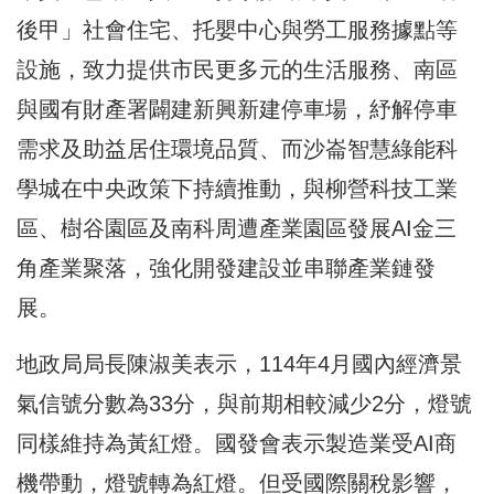
後甲」社會住宅、托嬰中心與勞工服務據點等
設施，致力提供市民更多元的生活服務、南區
與國有財產署闢建新興新建停車場，紓解停車
需求及助益居住環境品質、而沙崙智慧綠能科
學城在中央政策下持續推動，與柳營科技工業
區、樹谷園區及南科周遭產業園區發展AI金三
角產業聚落，強化開發建設並串聯產業鏈發
展。
地政局局長陳淑美表示，114年4月國內經濟景
氣信號分數為33分，與前期相較減少2分，燈號
同樣維持為黃紅燈。國發會表示製造業受AI商
機帶動，燈號轉為紅燈。但受國際關稅影響，